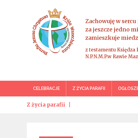
Skip
to
content
Zachowuję w sercu 
za jeszcze jedno m
zamieszkuje miedz
z testamentu Księdza 
N.P.N.M.P.w Rawie Maz
Parafia Jezusa Chrystus
CELEBRACJE
Z ŻYCIA PARAFII
OGŁOSZE
Z życia parafii
Categories