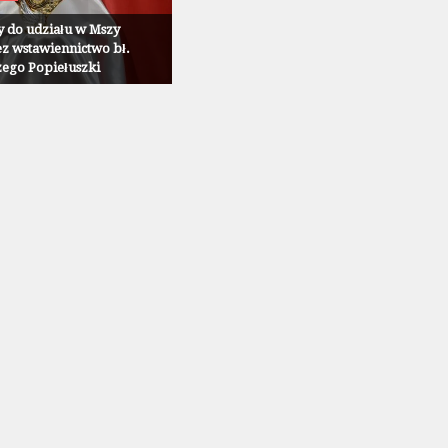
 do udziału w Mszy
ez wstawiennictwo bł.
zego Popiełuszki