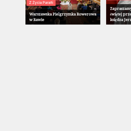
Z Życia Parafii
Zapraszamy
Warszawska Pielgrzymka Rowerowa
świętej prz
w Rawie
księdza Jer