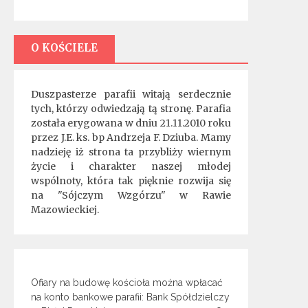
O KOŚCIELE
Duszpasterze parafii witają serdecznie
tych, którzy odwiedzają tą stronę. Parafia
została erygowana w dniu 21.11.2010 roku
przez J.E. ks. bp Andrzeja F. Dziuba. Mamy
nadzieję iż strona ta przybliży wiernym
życie i charakter naszej młodej
wspólnoty, która tak pięknie rozwija się
na "Sójczym Wzgórzu" w Rawie
Mazowieckiej.
Ofiary na budowę kościoła można wpłacać
na konto bankowe parafii: Bank Spółdzielczy