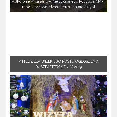
Półkolonie w parafii pw. Niepokalanego Poczęcia NMP i
możliwość zwiedzania muzeum oraz krypt
V NIEDZIELA WIELKIEGO POSTU OGŁOSZENIA
DUSZPASTERSKIE 7 IV 2019