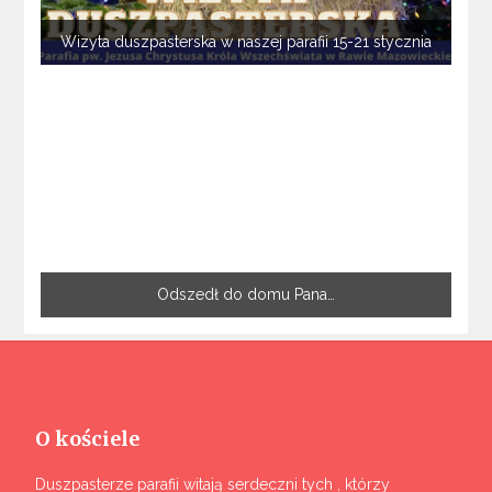
Wizyta duszpasterska w naszej parafii 15-21 stycznia
Odszedł do domu Pana…
O kościele
Duszpasterze parafii witają serdeczni tych , którzy