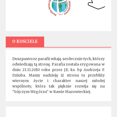
O KOŚCIELE
Duszpasterze parafii witają serdecznie tych, którzy
odwiedzają tą stronę. Parafia została erygowana w
dniu 21.11.2010 roku przez J.E. ks. bp Andrzeja F.
Dziuba. Mamy nadzieję iż strona ta przybliży
wiernym życie i charakter naszej młodej
wspólnoty, która tak pięknie rozwija się na
"Sójczym Wzgórzu" w Rawie Mazowieckiej.