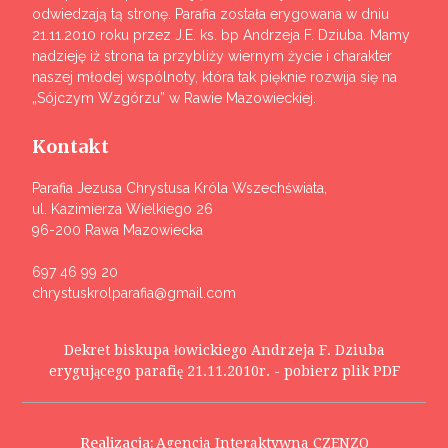
odwiedzają tą stronę. Parafia została erygowana w dniu
21.11.2010 roku przez J.E. ks. bp Andrzeja F. Dziuba. Mamy
nadzieję iż strona ta przybliży wiernym życie i charakter
naszej młodej wspólnoty, która tak pięknie rozwija się na
„Sójczym Wzgórzu” w Rawie Mazowieckiej.
Kontakt
Parafia Jezusa Chrystusa Króla Wszechświata,
ul. Kazimierza Wielkiego 26
96-200 Rawa Mazowiecka
697 46 99 20
chrystuskrolparafia@gmail.com
Dekret biskupa łowickiego Andrzeja F. Dziuba
erygującego parafię 21.11.2010r. - pobierz plik PDF
Realizacja:
Agencja Interaktywna CZENZO