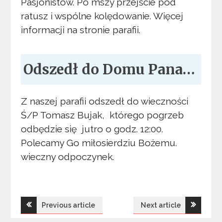
Pasjonistów. Po mszy przejście pod
ratusz i wspólne kolędowanie. Więcej
informacji na stronie parafii.
Odszedł do Domu Pana…
Z naszej parafii odszedł do wieczności
Ś/P Tomasz Bujak, którego pogrzeb
odbędzie się jutro o godz. 12:00.
Polecamy Go miłosierdziu Bożemu.
wieczny odpoczynek.
Nawigacja
Previous article
Next article