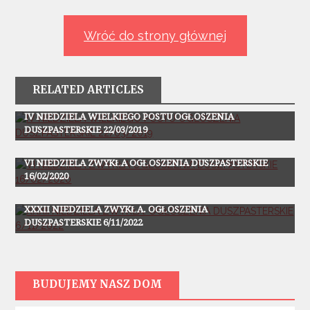
wpisu
Wróć do strony głównej
RELATED ARTICLES
Ogłoszenia
IV NIEDZIELA WIELKIEGO POSTU OGŁOSZENIA
DUSZPASTERSKIE 22/03/2019
Ogłoszenia
VI NIEDZIELA ZWYKŁA OGŁOSZENIA DUSZPASTERSKIE
16/02/2020
Ogłoszenia
XXXII NIEDZIELA ZWYKŁA. OGŁOSZENIA
DUSZPASTERSKIE 6/11/2022
BUDUJEMY NASZ DOM