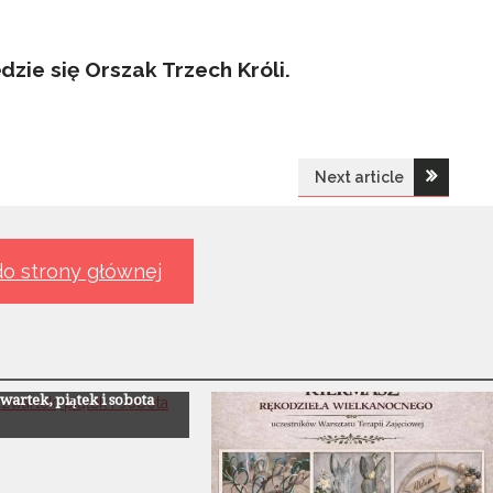
zie się Orszak Trzech Króli.
Next article
o strony głównej
ii
wartek, piątek i sobota