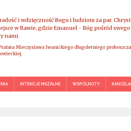
radość i wdzięczność Bogu i ludziom za par. Chryst
iejsce w Rawie, gdzie Emanuel - Bóg pośród swego
y nami.
Prałata Mieczysława Iwanickiego długoletniego proboszcza
owieckiej.
a Króla Wszechświata – Rawa M
NIA
INTENCJE MSZALNE
WSPÓLNOTY
KANCELA