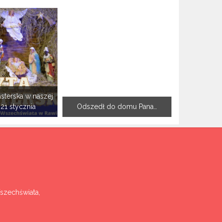
sterska w naszej
-21 stycznia
Odszedł do domu Pana…
Wszechświata,