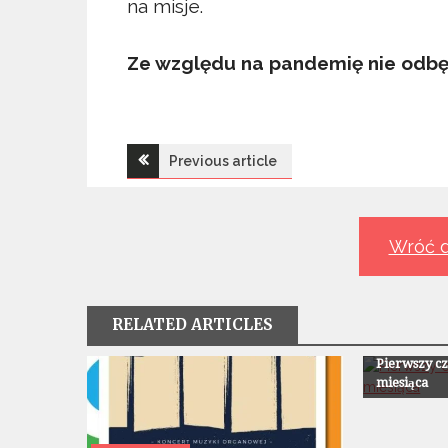
na misje.
Ze względu na pandemię nie odbęd
Nawigacja
Previous article
wpisu
Wróć d
RELATED ARTICLES
Z Życia Paraf
Pierwszy cz
miesiąca