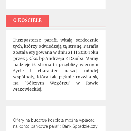
O KOŚCIELE
Duszpasterze parafii witają serdecznie
tych, którzy odwiedzają tą stronę. Parafia
została erygowana w dniu 21.11.2010 roku
przez J.E. ks. bp Andrzeja F. Dziuba. Mamy
nadzieję iż strona ta przybliży wiernym
życie i charakter naszej młodej
wspólnoty, która tak pięknie rozwija się
na "Sójczym Wzgórzu" w Rawie
Mazowieckiej.
Ofiary na budowę kościoła można wpłacać
na konto bankowe parafii: Bank Spółdzielczy