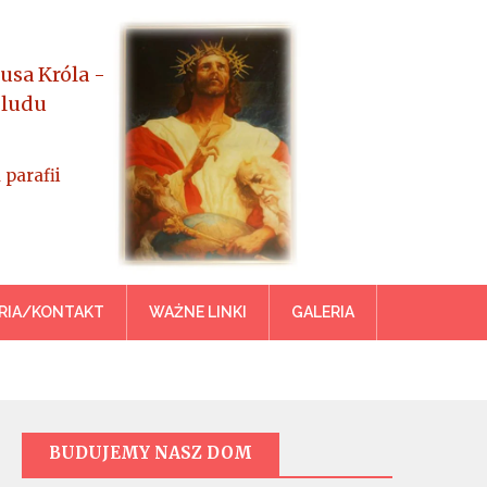
usa Króla -
 ludu
 parafii
azowiecka
RIA/KONTAKT
WAŻNE LINKI
GALERIA
BUDUJEMY NASZ DOM