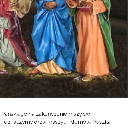
 Pańskiego na zakończenie mszy św.
ymi oznaczymy drzwi naszych domów. Puszka