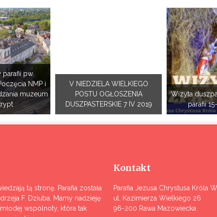
 parafii pw.
Poczęcia NMP i
V NIEDZIELA WIELKIEGO
dzania muzeum
POSTU OGŁOSZENIA
Wizyta duszpa
krypt
DUSZPASTERSKIE 7 IV 2019
parafii 15
Kontakt
iedzają tą stronę. Parafia została
Parafia Jezusa Chrystusa Króla 
ndrzeja F. Dziuba. Mamy nadzieję
ul. Kazimierza Wielkiego 26
j młodej wspólnoty, która tak
96-200 Rawa Mazowiecka