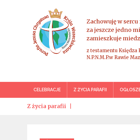
Skip
to
content
Zachowuję w sercu 
za jeszcze jedno m
zamieszkuje miedz
z testamentu Księdza 
N.P.N.M.P.w Rawie Maz
Parafia Jezusa Chrystus
CELEBRACJE
Z ŻYCIA PARAFII
OGŁOSZE
Z życia parafii
Categories