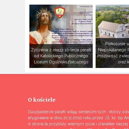
Półkolonie w
Życzenia z okazji 10-lecia parafii
Niepokalanego 
od Katolickiego Publicznego
możliwość zwie
Liceum Ogólnokształcącego
oraz 
O kościele
Duszpasterze parafii witają serdeczni tych , którzy odw
erygowana w dniu 21.11.2010 roku przez J.E. ks. bp A
iż strona ta przybliży wiernym życie i charakter nasze