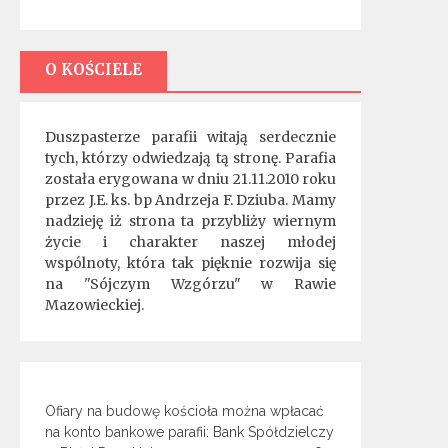
O KOŚCIELE
Duszpasterze parafii witają serdecznie
tych, którzy odwiedzają tą stronę. Parafia
została erygowana w dniu 21.11.2010 roku
przez J.E. ks. bp Andrzeja F. Dziuba. Mamy
nadzieję iż strona ta przybliży wiernym
życie i charakter naszej młodej
wspólnoty, która tak pięknie rozwija się
na "Sójczym Wzgórzu" w Rawie
Mazowieckiej.
Ofiary na budowę kościoła można wpłacać
na konto bankowe parafii: Bank Spółdzielczy