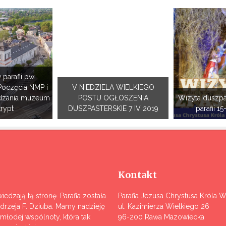
 parafii pw.
Poczęcia NMP i
V NIEDZIELA WIELKIEGO
dzania muzeum
POSTU OGŁOSZENIA
Wizyta duszpa
krypt
DUSZPASTERSKIE 7 IV 2019
parafii 15
Kontakt
iedzają tą stronę. Parafia została
Parafia Jezusa Chrystusa Króla 
ndrzeja F. Dziuba. Mamy nadzieję
ul. Kazimierza Wielkiego 26
j młodej wspólnoty, która tak
96-200 Rawa Mazowiecka