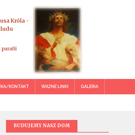
usa Króla -
 ludu
 parafii
azowiecka
RIA/KONTAKT
WAŻNE LINKI
GALERIA
BUDUJEMY NASZ DOM