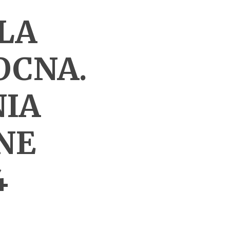
ELA
OCNA.
IA
NE
4