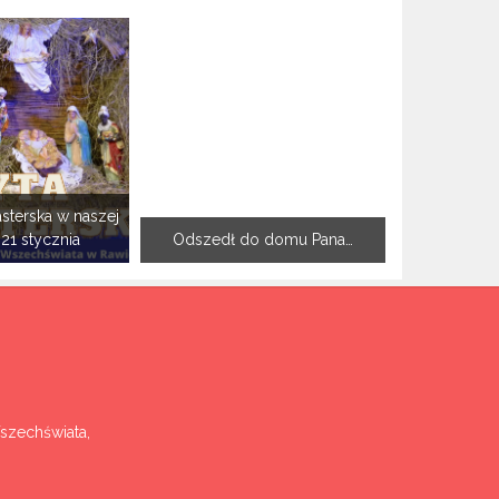
sterska w naszej
-21 stycznia
Odszedł do domu Pana…
Wszechświata,