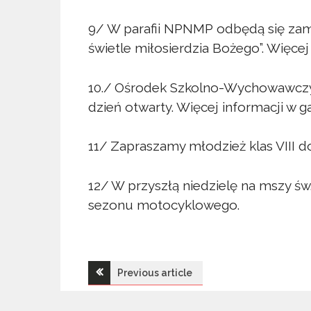
9/ W parafii NPNMP odbędą się zam
świetle miłosierdzia Bożego”. Więcej
10./ Ośrodek Szkolno-Wychowawczy 
dzień otwarty. Więcej informacji w g
11/ Zapraszamy młodzież klas VIII d
12/ W przyszłą niedzielę na mszy św
sezonu motocyklowego.
Nawigacja
Previous article
wpisu