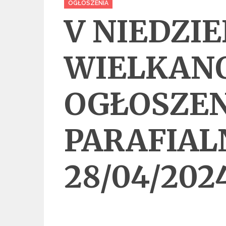
OGŁOSZENIA
V NIEDZI
WIELKAN
OGŁOSZEN
PARAFIAL
28/04/202