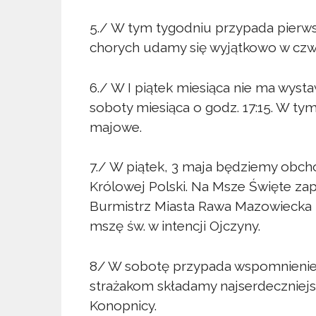
5./ W tym tygodniu przypada pierws
chorych udamy się wyjątkowo w czwa
6./ W I piątek miesiąca nie ma wyst
soboty miesiąca o godz. 17:15. W ty
majowe.
7./ W piątek, 3 maja będziemy obch
Królowej Polski. Na Msze Święte zapr
Burmistrz Miasta Rawa Mazowiecka z
mszę św. w intencji Ojczyny.
8/ W sobotę przypada wspomnienie ś
strażakom składamy najserdeczniejs
Konopnicy.