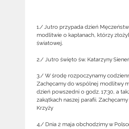
1./ Jutro przypada dzień Męczeńst
modlitwie o kapłanach, którzy złożyli
światowej.
2./ Jutro święto św. Katarzyny Siene
3./ W środę rozpoczynamy codzienne
Zachęcamy do wspólnej modlitwy mary
dzień powszedni o godz. 17:30, a ta
zakątkach naszej parafii. Zachęcam
Krzyży
4./ Dnia 2 maja obchodzimy w Polsce