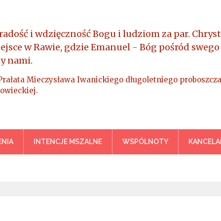
radość i wdzięczność Bogu i ludziom za par. Chryst
iejsce w Rawie, gdzie Emanuel - Bóg pośród swego
y nami.
Prałata Mieczysława Iwanickiego długoletniego proboszcza
owieckiej.
a Króla Wszechświata – Rawa M
NIA
INTENCJE MSZALNE
WSPÓLNOTY
KANCELA