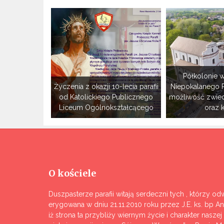
Półkolonie w
Życzenia z okazji 10-lecia parafii
Niepokalanego 
od Katolickiego Publicznego
możliwość zwie
Liceum Ogólnokształcącego
oraz 
O kościele
Duszpasterze parafii witają serdeczni tych , którzy odw
erygowana w dniu 21.11.2010 roku przez J.E. ks. bp A
iż strona ta przybliży wiernym życie i charakter nasze