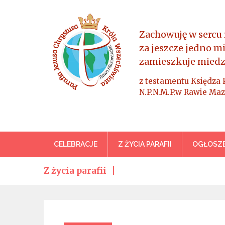
Skip
to
content
Zachowuję w sercu 
za jeszcze jedno m
zamieszkuje miedz
z testamentu Księdza 
N.P.N.M.P.w Rawie Maz
Parafia Jezusa Chrystus
CELEBRACJE
Z ŻYCIA PARAFII
OGŁOSZE
Z życia parafii
Categories