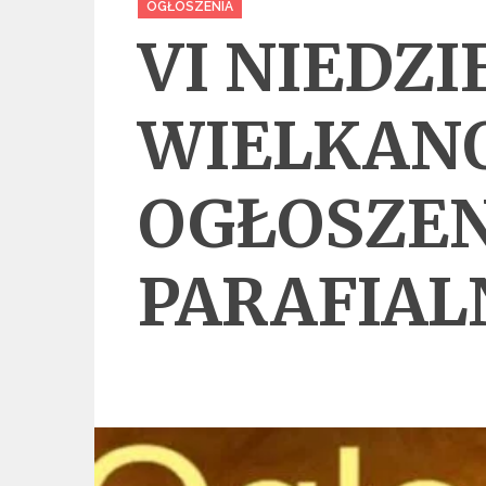
OGŁOSZENIA
VI NIEDZI
WIELKAN
OGŁOSZEN
PARAFIALN