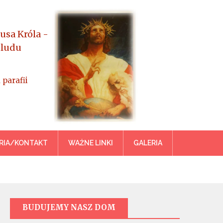
usa Króla -
 ludu
 parafii
azowiecka
RIA/KONTAKT
WAŻNE LINKI
GALERIA
BUDUJEMY NASZ DOM