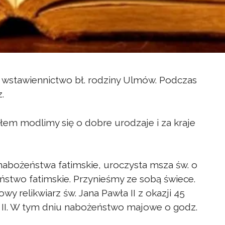
ez wstawiennictwo bł. rodziny Ulmów. Podczas
.
ołem modlimy się o dobre urodzaje i za kraje
abożeństwa fatimskie, uroczysta msza św. o
eństwo fatimskie. Przynieśmy ze sobą świece.
y relikwiarz św. Jana Pawła II z okazji 45
 II. W tym dniu nabożeństwo majowe o godz.