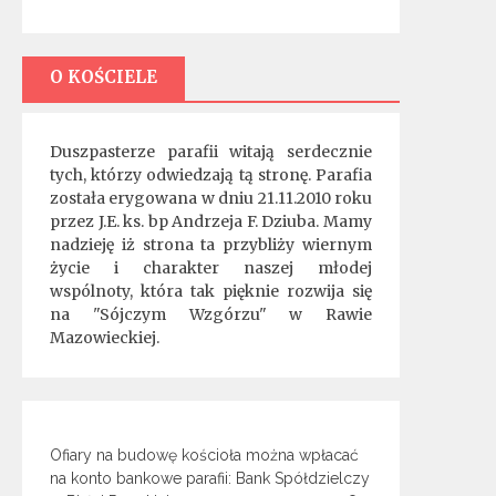
O KOŚCIELE
Duszpasterze parafii witają serdecznie
tych, którzy odwiedzają tą stronę. Parafia
została erygowana w dniu 21.11.2010 roku
przez J.E. ks. bp Andrzeja F. Dziuba. Mamy
nadzieję iż strona ta przybliży wiernym
życie i charakter naszej młodej
wspólnoty, która tak pięknie rozwija się
na "Sójczym Wzgórzu" w Rawie
Mazowieckiej.
Ofiary na budowę kościoła można wpłacać
na konto bankowe parafii: Bank Spółdzielczy