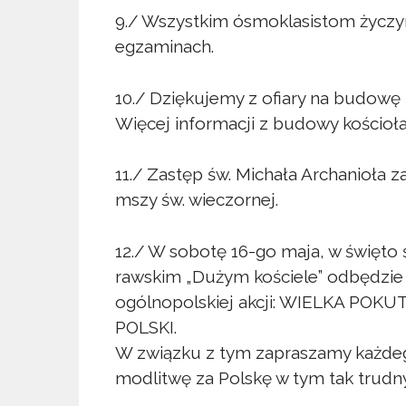
9./ Wszystkim ósmoklasistom życz
egzaminach.
10./ Dziękujemy z ofiary na budowę ko
Więcej informacji z budowy kościoła n
11./ Zastęp św. Michała Archanioła 
mszy św. wieczornej.
12./ W sobotę 16-go maja, w święto 
rawskim „Dużym kościele” odbędzie
ogólnopolskiej akcji: WIELKA P
POLSKI.
W związku z tym zapraszamy każdego
modlitwę za Polskę w tym tak trud