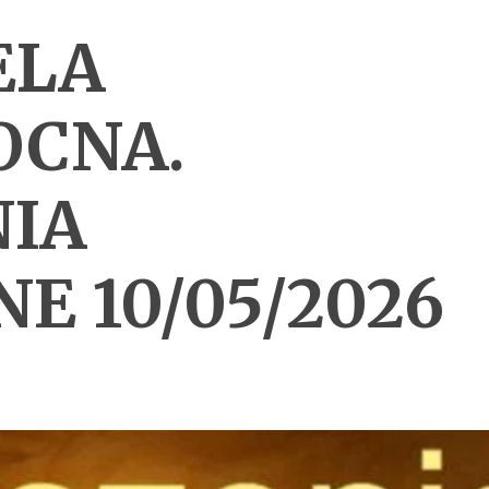
ELA
OCNA.
IA
E 10/05/2026