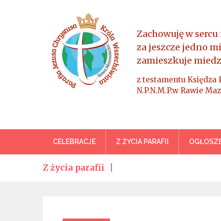
Skip
to
content
Zachowuję w sercu 
za jeszcze jedno m
zamieszkuje miedz
z testamentu Księdza 
N.P.N.M.P.w Rawie Maz
Parafia Jezusa Chrystus
CELEBRACJE
Z ŻYCIA PARAFII
OGŁOSZE
Z życia parafii
Categories