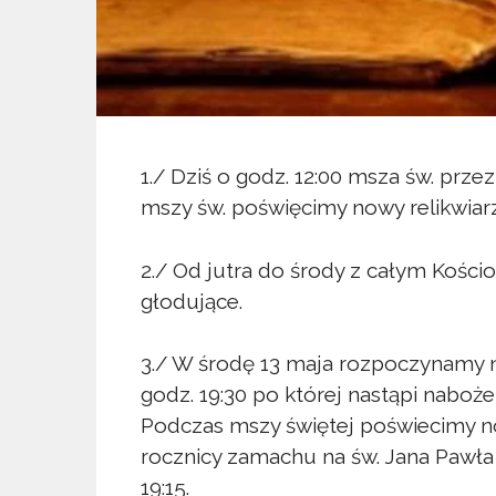
1./ Dziś o godz. 12:00 msza św. prz
mszy św. poświęcimy nowy relikwiarz
2./ Od jutra do środy z całym Kości
głodujące.
3./ W środę 13 maja rozpoczynamy n
godz. 19:30 po której nastąpi naboż
Podczas mszy świętej poświecimy now
rocznicy zamachu na św. Jana Pawła
19:15.