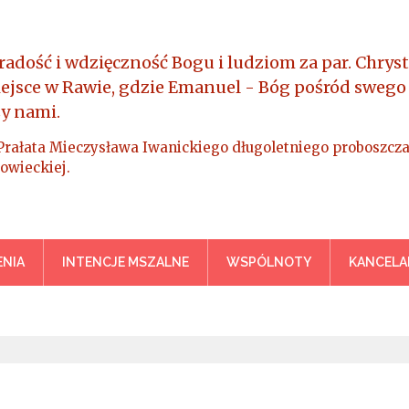
radość i wdzięczność Bogu i ludziom za par. Chryst
iejsce w Rawie, gdzie Emanuel - Bóg pośród swego
y nami.
Prałata Mieczysława Iwanickiego długoletniego proboszcza
owieckiej.
a Króla Wszechświata – Rawa M
NIA
INTENCJE MSZALNE
WSPÓLNOTY
KANCELA