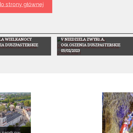
o strony głównej
Ogłoszenia
ELA WIELKANOCY
V NIEDZIELA ZWYKŁA.
IA DUSZPASTERSKIE
OGŁOSZENIA DUSZPASTERSKIE
05/02/2023
 parafii pw.