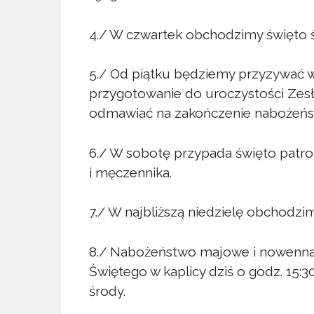
4./ W czwartek obchodzimy święto ś
5./ Od piątku będziemy przyzywać 
przygotowanie do uroczystości Ze
odmawiać na zakończenie nabożeń
6./ W sobotę przypada święto patron
i męczennika.
7./ W najbliższą niedzielę obchodz
8./ Nabożeństwo majowe i nowenna
Świętego w kaplicy dziś o godz. 15:3
środy.