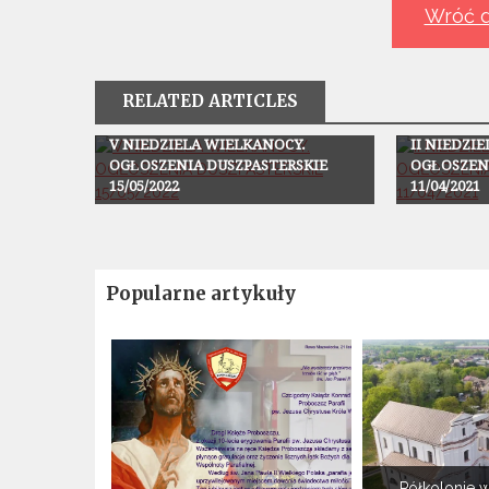
Wróć d
RELATED ARTICLES
Ogłoszenia
Ogłoszenia
V NIEDZIELA WIELKANOCY.
II NIEDZI
OGŁOSZENIA DUSZPASTERSKIE
OGŁOSZEN
15/05/2022
11/04/2021
Popularne artykuły
Półkolonie w