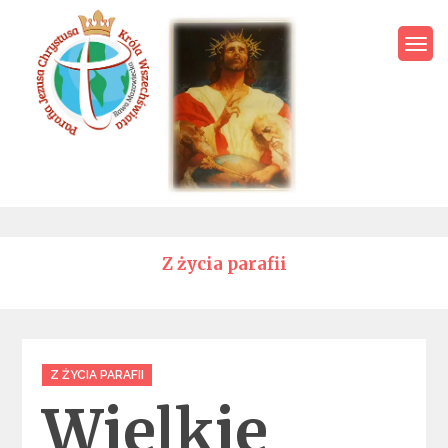
Skip
to
content
Parafia Jezusa Chrystusa
Króla Wszechświata – Rawa
Mazowiecka
Z życia parafii
Categories
Z ŻYCIA PARAFII
Wielkie