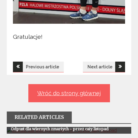
Gratulacje!
Nawigacja
Previous article
Next article
wpisu
Wróć do strony głównej
RELATED ARTICLES
Z Życia Parafii
Odpust dla wiernych zmarłych – przez cały listopad