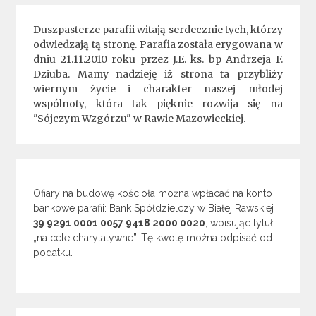
Duszpasterze parafii witają serdecznie tych, którzy
odwiedzają tą stronę. Parafia została erygowana w
dniu 21.11.2010 roku przez J.E. ks. bp Andrzeja F.
Dziuba. Mamy nadzieję iż strona ta przybliży
wiernym życie i charakter naszej młodej
wspólnoty, która tak pięknie rozwija się na
"Sójczym Wzgórzu" w Rawie Mazowieckiej.
Ofiary na budowę kościoła można wpłacać na konto
bankowe parafii: Bank Spółdzielczy w Białej Rawskiej
39 9291 0001 0057 9418 2000 0020
, wpisując tytuł
„na cele charytatywne”. Tę kwotę można odpisać od
podatku.