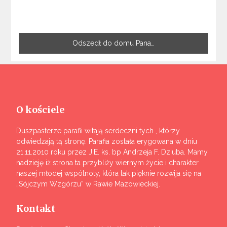
Odszedł do domu Pana…
O kościele
Duszpasterze parafii witają serdeczni tych , którzy
odwiedzają tą stronę. Parafia została erygowana w dniu
21.11.2010 roku przez J.E. ks. bp Andrzeja F. Dziuba. Mamy
nadzieję iż strona ta przybliży wiernym życie i charakter
naszej młodej wspólnoty, która tak pięknie rozwija się na
„Sójczym Wzgórzu” w Rawie Mazowieckiej.
Kontakt