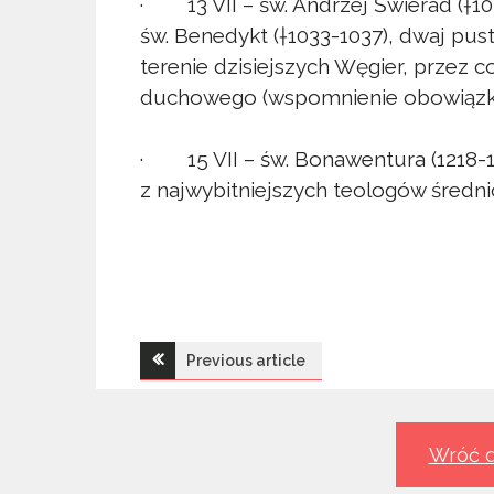
· 13 VII – św. Andrzej Świerad (†10
św. Benedykt (†1033-1037), dwaj pus
terenie dzisiejszych Węgier, przez c
duchowego (wspomnienie obowiązk
· 15 VII – św. Bonawentura (1218-12
z najwybitniejszych teologów śred
Nawigacja
Previous article
wpisu
Wróć d