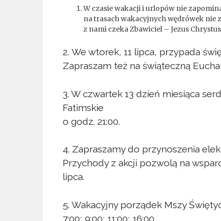
W czasie wakacji i urlopów nie zapomin
na trasach wakacyjnych wędrówek nie za
z nami czeka Zbawiciel – Jezus Chrystus
2. We wtorek, 11 lipca, przypada św
Zapraszam też na świąteczną Euchary
3. W czwartek 13 dzień miesiąca s
Fatimskie
o godz. 21:00.
4. Zapraszamy do przynoszenia elek
Przychody z akcji pozwolą na wsparc
lipca.
5. Wakacyjny porządek Mszy Świętych
7:00; 9:00; 11:00; 16:00.