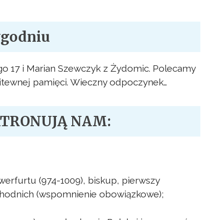
ygodniu
ego 17 i Marian Szewczyk z Żydomic. Polecamy
dlitewnej pamięci. Wieczny odpoczynek…
ATRONUJĄ NAM:
erfurtu (974-1009), biskup, pierwszy
chodnich (wspomnienie obowiązkowe);