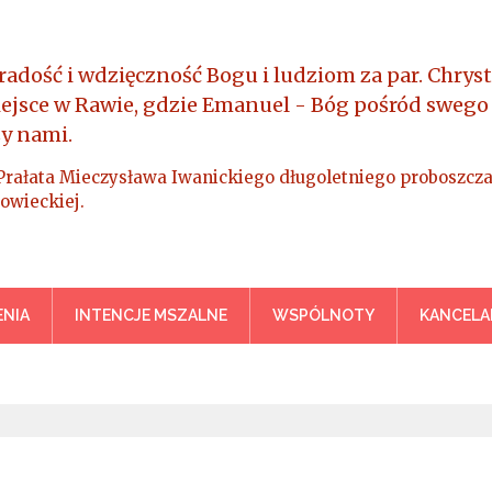
radość i wdzięczność Bogu i ludziom za par. Chryst
iejsce w Rawie, gdzie Emanuel - Bóg pośród swego
y nami.
Prałata Mieczysława Iwanickiego długoletniego proboszcza
owieckiej.
a Króla Wszechświata – Rawa M
NIA
INTENCJE MSZALNE
WSPÓLNOTY
KANCELA