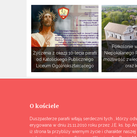
Półkolonie w
Życzenia z okazji 10-lecia parafii
Niepokalanego 
od Katolickiego Publicznego
możliwość zwie
Liceum Ogólnokształcącego
oraz 
O kościele
Duszpasterze parafii witają serdeczni tych , którzy odw
erygowana w dniu 21.11.2010 roku przez J.E. ks. bp A
iż strona ta przybliży wiernym życie i charakter nasze