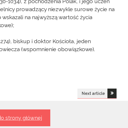
30-1034), z pochodzenia Polak, i jego uczeń
telnicy prowadzący niezwykle surowe życie na
o wskazali na najwyższą wartość życia
owe);
74), biskup i doktor Kościoła, jeden
niowiecza (wspomnienie obowiązkowe).
Next article
o strony głównej