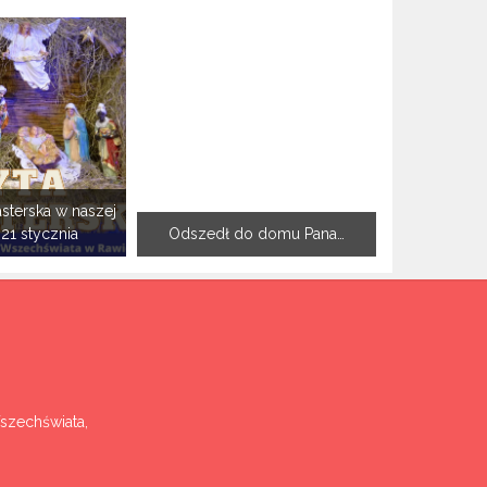
sterska w naszej
-21 stycznia
Odszedł do domu Pana…
Wszechświata,