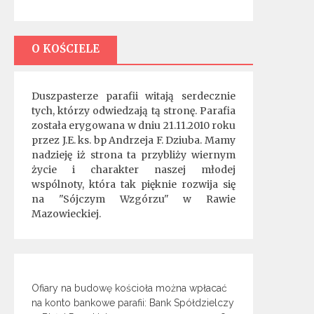
O KOŚCIELE
Duszpasterze parafii witają serdecznie
tych, którzy odwiedzają tą stronę. Parafia
została erygowana w dniu 21.11.2010 roku
przez J.E. ks. bp Andrzeja F. Dziuba. Mamy
nadzieję iż strona ta przybliży wiernym
życie i charakter naszej młodej
wspólnoty, która tak pięknie rozwija się
na "Sójczym Wzgórzu" w Rawie
Mazowieckiej.
Ofiary na budowę kościoła można wpłacać
na konto bankowe parafii: Bank Spółdzielczy