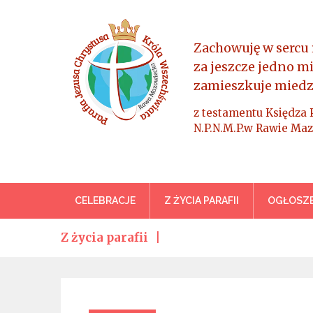
Skip
to
content
Zachowuję w sercu 
za jeszcze jedno m
zamieszkuje miedz
z testamentu Księdza 
N.P.N.M.P.w Rawie Maz
Parafia Jezusa Chrystus
CELEBRACJE
Z ŻYCIA PARAFII
OGŁOSZE
Z życia parafii
Categories