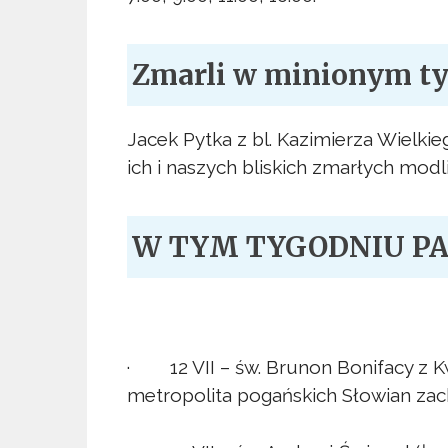
Zmarli w minionym t
Jacek Pytka z bl. Kazimierza Wielki
ich i naszych bliskich zmarłych mo
W TYM TYGODNIU P
· 12 VII – św. Brunon Bonifacy z Kw
metropolita pogańskich Słowian za