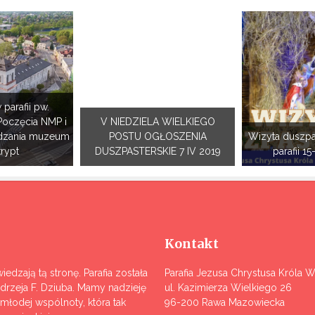
 parafii pw.
Poczęcia NMP i
V NIEDZIELA WIELKIEGO
dzania muzeum
POSTU OGŁOSZENIA
Wizyta duszpa
krypt
DUSZPASTERSKIE 7 IV 2019
parafii 15
Kontakt
iedzają tą stronę. Parafia została
Parafia Jezusa Chrystusa Króla 
ndrzeja F. Dziuba. Mamy nadzieję
ul. Kazimierza Wielkiego 26
j młodej wspólnoty, która tak
96-200 Rawa Mazowiecka