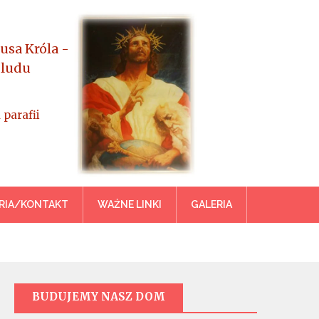
usa Króla -
 ludu
 parafii
azowiecka
RIA/KONTAKT
WAŻNE LINKI
GALERIA
BUDUJEMY NASZ DOM