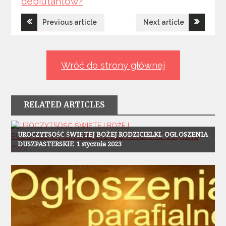
debiutantów?
Nawigacja
Previous article
Next article
wpisu
Wróć do strony głównej
RELATED ARTICLES
Ogłoszenia
UROCZYTSOŚĆ ŚWIĘTEJ BOŻEJ RODZICIELKI. OGŁOSZENIA
DUSZPASTERSKIE 1 stycznia 2023