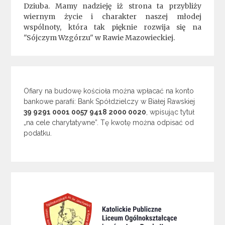
Dziuba. Mamy nadzieję iż strona ta przybliży
wiernym życie i charakter naszej młodej
wspólnoty, która tak pięknie rozwija się na
"Sójczym Wzgórzu" w Rawie Mazowieckiej.
Ofiary na budowę kościoła można wpłacać na konto
bankowe parafii: Bank Spółdzielczy w Białej Rawskiej
39 9291 0001 0057 9418 2000 0020
, wpisując tytuł
„na cele charytatywne”. Tę kwotę można odpisać od
podatku.