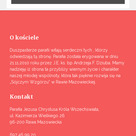
O kościele
Duszpasterze parafii witają serdeczni tych , którzy
odwiedzają tą stronę. Parafia została erygowana w dniu
21.11.2010 roku przez J.E. ks. bp Andrzeja F. Dziuba. Mamy
nadzieję iż strona ta przybliży wiernym życie i charakter
naszej młodej wspólnoty, która tak pięknie rozwija się na
„Sójczym Wzgórzu” w Rawie Mazowieckiej.
Kontakt
Parafia Jezusa Chrystusa Króla Wszechświata,
ul. Kazimierza Wielkiego 26
96-200 Rawa Mazowiecka
697 46 99 20