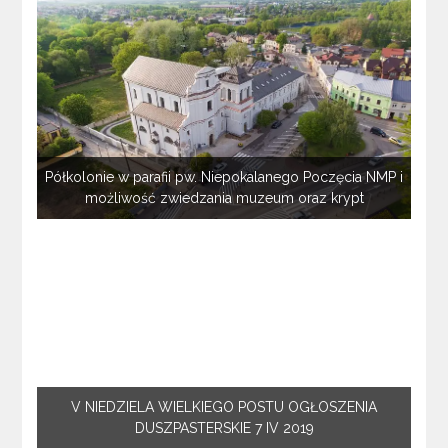
Półkolonie w parafii pw. Niepokalanego Poczęcia NMP i
możliwość zwiedzania muzeum oraz krypt
V NIEDZIELA WIELKIEGO POSTU OGŁOSZENIA
DUSZPASTERSKIE 7 IV 2019