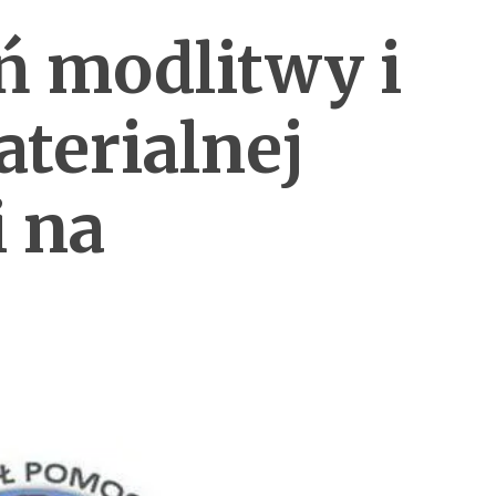
ń modlitwy i
terialnej
 na