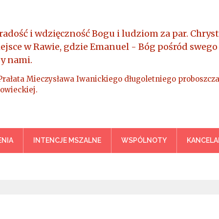
radość i wdzięczność Bogu i ludziom za par. Chryst
iejsce w Rawie, gdzie Emanuel - Bóg pośród swego
y nami.
Prałata Mieczysława Iwanickiego długoletniego proboszcza
owieckiej.
a Króla Wszechświata – Rawa M
NIA
INTENCJE MSZALNE
WSPÓLNOTY
KANCELA