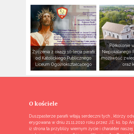
Półkolonie w
Życzenia z okazji 10-lecia parafii
Niepokalanego 
od Katolickiego Publicznego
możliwość zwie
Liceum Ogólnokształcącego
oraz 
O kościele
Duszpasterze parafii witają serdeczni tych , którzy odw
erygowana w dniu 21.11.2010 roku przez J.E. ks. bp A
iż strona ta przybliży wiernym życie i charakter nasze