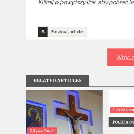
Kliknij w powyższy link, aby pobrać l
Nawigacja
Previous article
wpisu
Wróć d
RELATED ARTICLES
Z Życia Paraf
POLICJA O
Z Życia Parafii