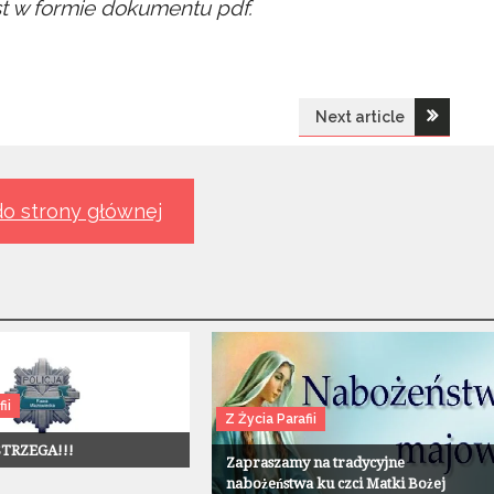
ist w formie dokumentu pdf.
Next article
o strony głównej
ii
Z Życia Parafii
STRZEGA!!!
Zapraszamy na tradycyjne
nabożeństwa ku czci Matki Bożej