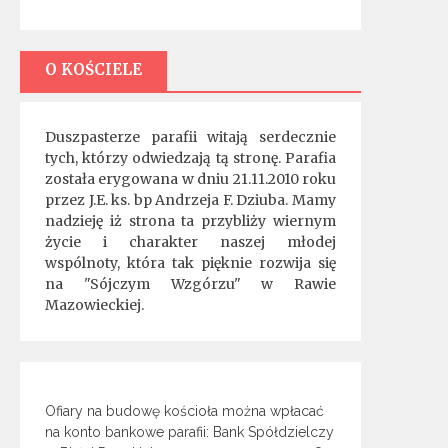
O KOŚCIELE
Duszpasterze parafii witają serdecznie
tych, którzy odwiedzają tą stronę. Parafia
została erygowana w dniu 21.11.2010 roku
przez J.E. ks. bp Andrzeja F. Dziuba. Mamy
nadzieję iż strona ta przybliży wiernym
życie i charakter naszej młodej
wspólnoty, która tak pięknie rozwija się
na "Sójczym Wzgórzu" w Rawie
Mazowieckiej.
Ofiary na budowę kościoła można wpłacać
na konto bankowe parafii: Bank Spółdzielczy