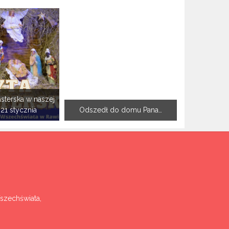
sterska w naszej
-21 stycznia
Odszedł do domu Pana…
Wszechświata,