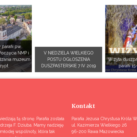
 parafii pw.
Poczęcia NMP i
V NIEDZIELA WIELKIEGO
dzania muzeum
POSTU OGŁOSZENIA
Wizyta duszpa
krypt
DUSZPASTERSKIE 7 IV 2019
parafii 15
Kontakt
iedzają tą stronę. Parafia została
Parafia Jezusa Chrystusa Króla 
ndrzeja F. Dziuba. Mamy nadzieję
ul. Kazimierza Wielkiego 26
j młodej wspólnoty, która tak
96-200 Rawa Mazowiecka