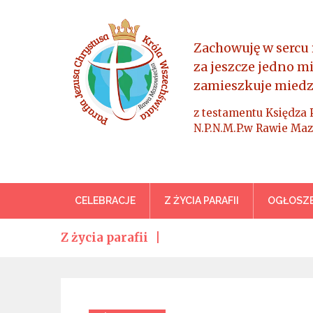
Skip
to
content
Zachowuję w sercu 
za jeszcze jedno m
zamieszkuje miedz
z testamentu Księdza 
N.P.N.M.P.w Rawie Maz
Parafia Jezusa Chrystus
CELEBRACJE
Z ŻYCIA PARAFII
OGŁOSZE
Z życia parafii
Categories