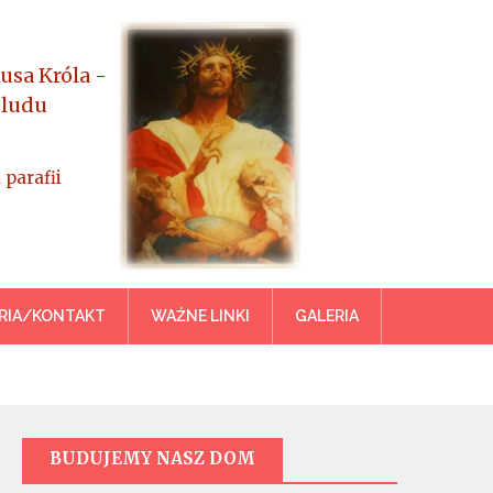
usa Króla -
 ludu
 parafii
azowiecka
RIA/KONTAKT
WAŻNE LINKI
GALERIA
BUDUJEMY NASZ DOM