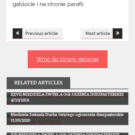
gablocie i na stronie parafii.
Nawigacja
Previous article
Next article
wpisu
Wróć do strony głównej
RELATED ARTICLES
Ogłoszenia
XXVII NIEDZIELA ZWYKŁA OGŁOSZENIA DUSZPASTERSKIE
4//10/2018
Ogłoszenia
Niedziela Zesłania Ducha Świętego ogłoszenia duszpasterskie
31/05/2020
Ogłoszenia
XIV NIEDZIELA ZWYKŁA OGŁOSZENIA DUSZPASTERSKIE