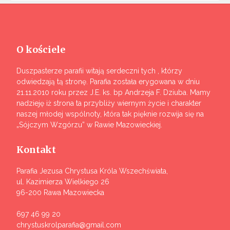
O kościele
Duszpasterze parafii witają serdeczni tych , którzy
odwiedzają tą stronę. Parafia została erygowana w dniu
21.11.2010 roku przez J.E. ks. bp Andrzeja F. Dziuba. Mamy
nadzieję iż strona ta przybliży wiernym życie i charakter
naszej młodej wspólnoty, która tak pięknie rozwija się na
„Sójczym Wzgórzu” w Rawie Mazowieckiej.
Kontakt
Parafia Jezusa Chrystusa Króla Wszechświata,
ul. Kazimierza Wielkiego 26
96-200 Rawa Mazowiecka
697 46 99 20
chrystuskrolparafia@gmail.com