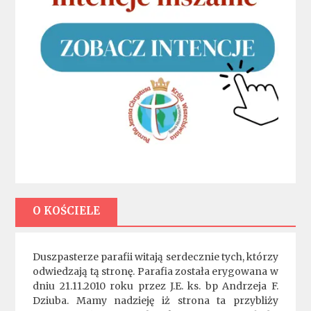
O KOŚCIELE
Duszpasterze parafii witają serdecznie tych, którzy
odwiedzają tą stronę. Parafia została erygowana w
dniu 21.11.2010 roku przez J.E. ks. bp Andrzeja F.
Dziuba. Mamy nadzieję iż strona ta przybliży