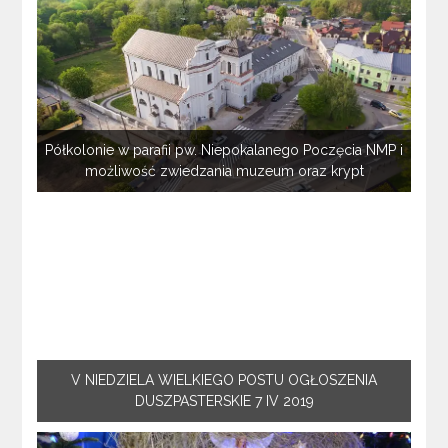
Półkolonie w parafii pw. Niepokalanego Poczęcia NMP i
możliwość zwiedzania muzeum oraz krypt
V NIEDZIELA WIELKIEGO POSTU OGŁOSZENIA
DUSZPASTERSKIE 7 IV 2019