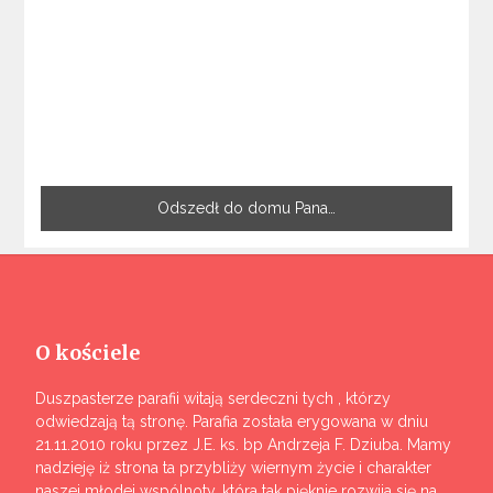
Odszedł do domu Pana…
O kościele
Duszpasterze parafii witają serdeczni tych , którzy
odwiedzają tą stronę. Parafia została erygowana w dniu
21.11.2010 roku przez J.E. ks. bp Andrzeja F. Dziuba. Mamy
nadzieję iż strona ta przybliży wiernym życie i charakter
naszej młodej wspólnoty, która tak pięknie rozwija się na