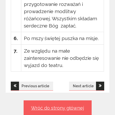
przygotowanie rozważań i
prowadzenie modlitwy
różańcowej. Wszystkim składam
serdeczne Bóg zapłać.
6.
Po mszy świętej puszka na misje.
7.
Ze względu na małe
zainteresowanie nie odbędzie się
wyjazd do teatru.
Nawigacja
Previous article
Next article
wpisu
Wróć do strony głównej