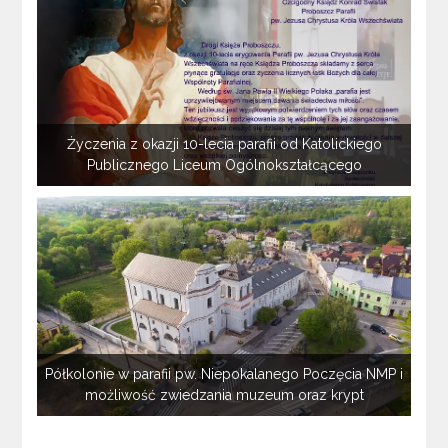
Życzenia z okazji 10-lecia parafii od Katolickiego
Publicznego Liceum Ogólnokształcącego
Półkolonie w parafii pw. Niepokalanego Poczęcia NMP i
możliwość zwiedzania muzeum oraz krypt