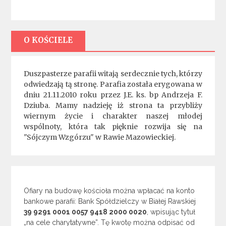
O KOŚCIELE
Duszpasterze parafii witają serdecznie tych, którzy
odwiedzają tą stronę. Parafia została erygowana w
dniu 21.11.2010 roku przez J.E. ks. bp Andrzeja F.
Dziuba. Mamy nadzieję iż strona ta przybliży
wiernym życie i charakter naszej młodej
wspólnoty, która tak pięknie rozwija się na
"Sójczym Wzgórzu" w Rawie Mazowieckiej.
Ofiary na budowę kościoła można wpłacać na konto
bankowe parafii: Bank Spółdzielczy w Białej Rawskiej
39 9291 0001 0057 9418 2000 0020
, wpisując tytuł
„na cele charytatywne”. Tę kwotę można odpisać od