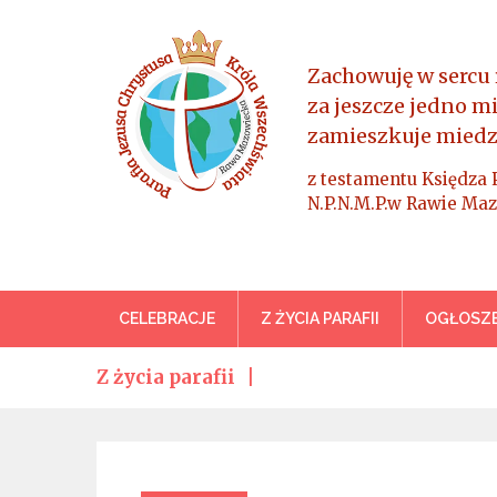
Skip
to
content
Zachowuję w sercu 
za jeszcze jedno m
zamieszkuje miedz
z testamentu Księdza 
N.P.N.M.P.w Rawie Maz
Parafia Jezusa Chrystus
CELEBRACJE
Z ŻYCIA PARAFII
OGŁOSZE
Z życia parafii
Categories