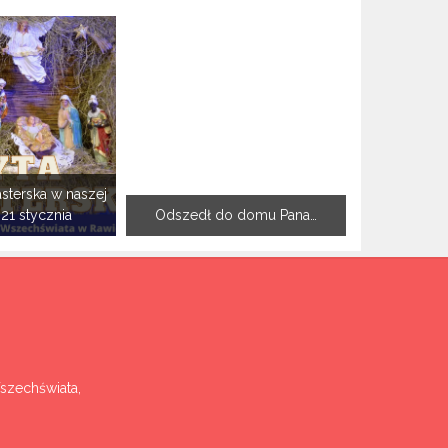
sterska w naszej
-21 stycznia
Odszedł do domu Pana…
Wszechświata,