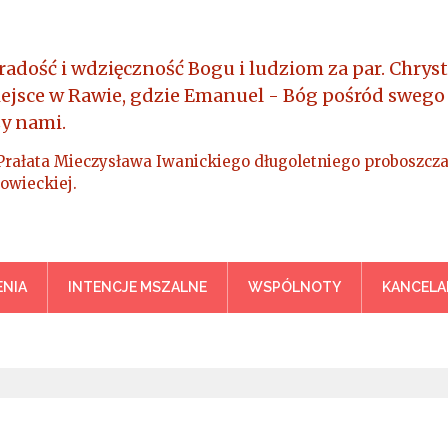
radość i wdzięczność Bogu i ludziom za par. Chryst
iejsce w Rawie, gdzie Emanuel - Bóg pośród swego
y nami.
Prałata Mieczysława Iwanickiego długoletniego proboszcza
owieckiej.
a Króla Wszechświata – Rawa M
NIA
INTENCJE MSZALNE
WSPÓLNOTY
KANCELA