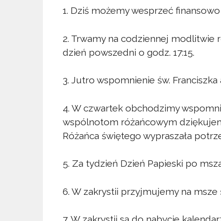
1. Dziś możemy wesprzeć finansowo 
2. Trwamy na codziennej modlitwie r
dzień powszedni o godz. 17:15.
3. Jutro wspomnienie św. Franciszka
4. W czwartek obchodzimy wspomni
wspólnotom różańcowym dziękujemy
Różańca świętego wypraszała potrze
5. Za tydzień Dzień Papieski po msz
6. W zakrystii przyjmujemy na msze 
7. W zakrystii są do nabycie kalendar