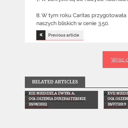
8. W tym roku Caritas przygotowała 
naszych bliskich w cenie 3.50.
Nawigacja
Previous article
wpisu
Wróć d
RELATED ARTICLES
Ogłoszenia
Ogłoszenia
XIII NIEDZIELA ZWYKŁA.
XVII NIED
OGŁOSZENIA DUSZPASTERSKIE
OGŁOSZEN
26/06/2022
28/07/2019