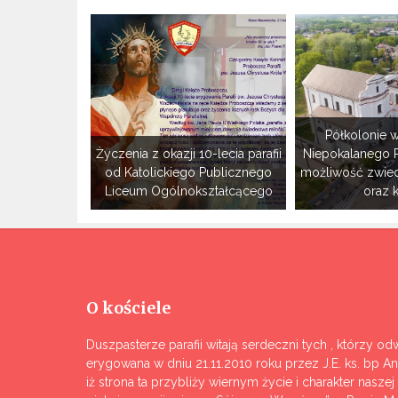
Półkolonie w
Życzenia z okazji 10-lecia parafii
Niepokalanego 
od Katolickiego Publicznego
możliwość zwie
Liceum Ogólnokształcącego
oraz 
O kościele
Duszpasterze parafii witają serdeczni tych , którzy odw
erygowana w dniu 21.11.2010 roku przez J.E. ks. bp A
iż strona ta przybliży wiernym życie i charakter nasze