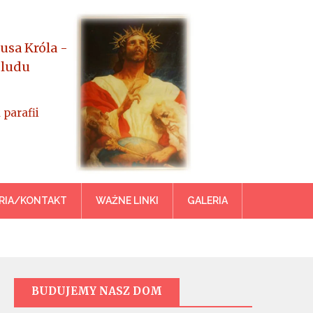
usa Króla -
 ludu
 parafii
azowiecka
RIA/KONTAKT
WAŻNE LINKI
GALERIA
BUDUJEMY NASZ DOM