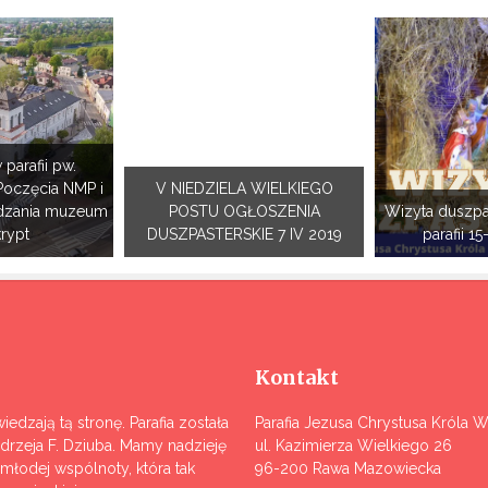
 parafii pw.
Poczęcia NMP i
V NIEDZIELA WIELKIEGO
dzania muzeum
POSTU OGŁOSZENIA
Wizyta duszpa
krypt
DUSZPASTERSKIE 7 IV 2019
parafii 15
Kontakt
iedzają tą stronę. Parafia została
Parafia Jezusa Chrystusa Króla 
ndrzeja F. Dziuba. Mamy nadzieję
ul. Kazimierza Wielkiego 26
j młodej wspólnoty, która tak
96-200 Rawa Mazowiecka