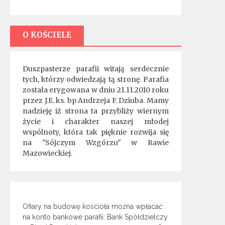
O KOŚCIELE
Duszpasterze parafii witają serdecznie
tych, którzy odwiedzają tą stronę. Parafia
została erygowana w dniu 21.11.2010 roku
przez J.E. ks. bp Andrzeja F. Dziuba. Mamy
nadzieję iż strona ta przybliży wiernym
życie i charakter naszej młodej
wspólnoty, która tak pięknie rozwija się
na "Sójczym Wzgórzu" w Rawie
Mazowieckiej.
Ofiary na budowę kościoła można wpłacać
na konto bankowe parafii: Bank Spółdzielczy