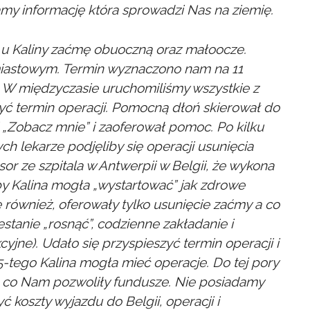
amy informację która sprowadzi Nas na ziemię.
ł u Kaliny zaćmę obuoczną oraz małoocze.
miastowym. Termin wyznaczono nam na 11
 W międzyczasie uruchomiliśmy wszystkie z
yć termin operacji. Pomocną dłoń skierował do
 „Zobacz mnie” i zaoferował pomoc. Po kilku
ych lekarze podjęliby się operacji usunięcia
or ze szpitala w Antwerpii w Belgii, że wykona
y Kalina mogła „wystartować” jak zdrowe
e również, oferowały tylko usunięcie zaćmy a co
stanie „rosnąć”, codzienne zakładanie i
yjne). Udało się przyspieszyć termin operacji i
15-tego Kalina mogła mieć operacje. Do tej pory
a co Nam pozwoliły fundusze. Nie posiadamy
koszty wyjazdu do Belgii, operacji i