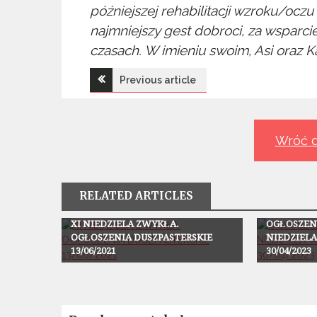
późniejszej rehabilitacji wzroku/oczu
najmniejszy gest dobroci, za wsparci
czasach. W imieniu swoim, Asi oraz Ka
Nawigacja
Previous article
wpisu
Wróć d
RELATED ARTICLES
Ogłoszenia
Ogłoszenia
XI NIEDZIELA ZWYKŁA.
OGŁOSZENI
OGŁOSZENIA DUSZPASTERSKIE
NIEDZIEL
13/06/2021
30/04/2023