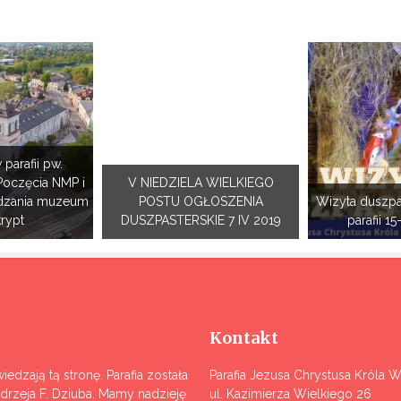
 parafii pw.
Poczęcia NMP i
V NIEDZIELA WIELKIEGO
dzania muzeum
POSTU OGŁOSZENIA
Wizyta duszpa
krypt
DUSZPASTERSKIE 7 IV 2019
parafii 15
Kontakt
iedzają tą stronę. Parafia została
Parafia Jezusa Chrystusa Króla 
ndrzeja F. Dziuba. Mamy nadzieję
ul. Kazimierza Wielkiego 26