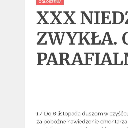
OGŁOSZENIA
XXX NIED
ZWYKŁA. 
PARAFIALN
1./ Do 8 listopada duszom w czyść
za pobożne nawiedzenie cmentarza i