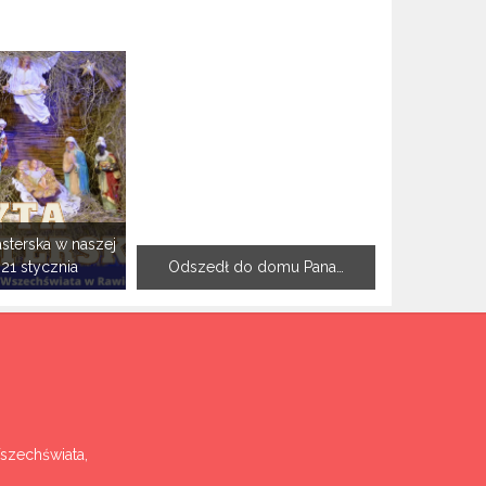
sterska w naszej
-21 stycznia
Odszedł do domu Pana…
Wszechświata,