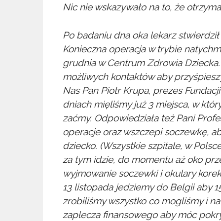
Nic nie wskazywało na to, że otrzym
Po badaniu dna oka lekarz stwierdzi
Konieczna operacja w trybie natych
grudnia w Centrum Zdrowia Dziecka.
możliwych kontaktów aby przyśpiesz
Nas Pan Piotr Krupa, prezes Fundacji
dniach mięliśmy już 3 miejsca, w któr
zaćmy. Odpowiedziała też Pani Profes
operacje oraz wszczepi soczewkę, ab
dziecko. (Wszystkie szpitale, w Polsc
za tym idzie, do momentu aż oko prze
wyjmowanie soczewki i okulary korekc
13 listopada jedziemy do Belgii aby 
zrobiliśmy wszystko co mogliśmy i n
zaplecza finansowego aby móc pokryć 