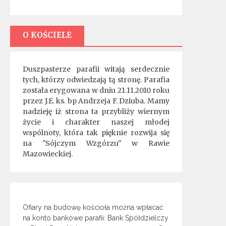
O KOŚCIELE
Duszpasterze parafii witają serdecznie
tych, którzy odwiedzają tą stronę. Parafia
została erygowana w dniu 21.11.2010 roku
przez J.E. ks. bp Andrzeja F. Dziuba. Mamy
nadzieję iż strona ta przybliży wiernym
życie i charakter naszej młodej
wspólnoty, która tak pięknie rozwija się
na "Sójczym Wzgórzu" w Rawie
Mazowieckiej.
Ofiary na budowę kościoła można wpłacać
na konto bankowe parafii: Bank Spółdzielczy