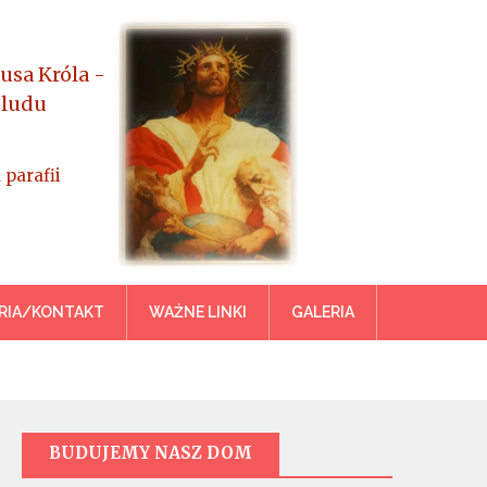
usa Króla -
 ludu
 parafii
azowiecka
RIA/KONTAKT
WAŻNE LINKI
GALERIA
BUDUJEMY NASZ DOM