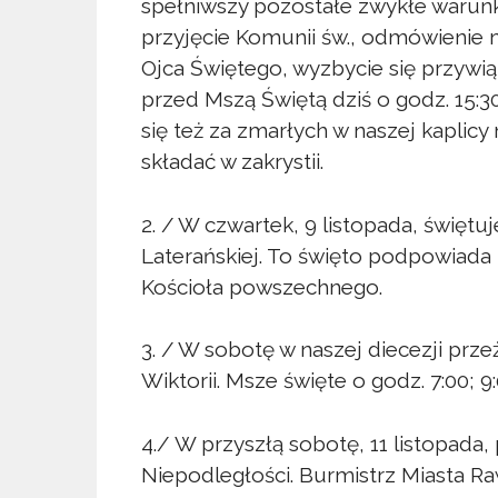
spełniwszy pozostałe zwykłe warunki
przyjęcie Komunii św., odmówienie 
Ojca Świętego, wyzbycie się przywią
przed Mszą Świętą dziś o godz. 15:
się też za zmarłych w naszej kaplic
składać w zakrystii.
2. / W czwartek, 9 listopada, świętu
Laterańskiej. To święto podpowiada
Kościoła powszechnego.
3. / W sobotę w naszej diecezji prz
Wiktorii. Msze święte o godz. 7:00; 9:0
4./ W przyszłą sobotę, 11 listopad
Niepodległości. Burmistrz Miasta R