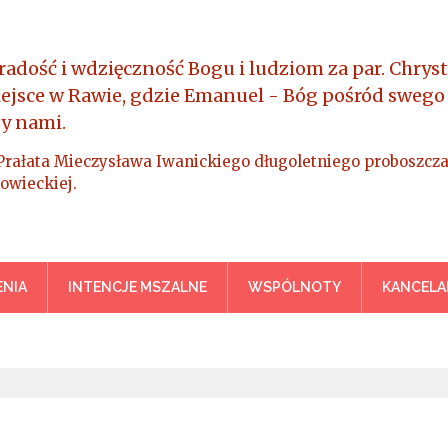
radość i wdzięczność Bogu i ludziom za par. Chryst
iejsce w Rawie, gdzie Emanuel - Bóg pośród swego
y nami.
Prałata Mieczysława Iwanickiego długoletniego proboszcza
owieckiej.
a Króla Wszechświata – Rawa M
NIA
INTENCJE MSZALNE
WSPÓLNOTY
KANCELA