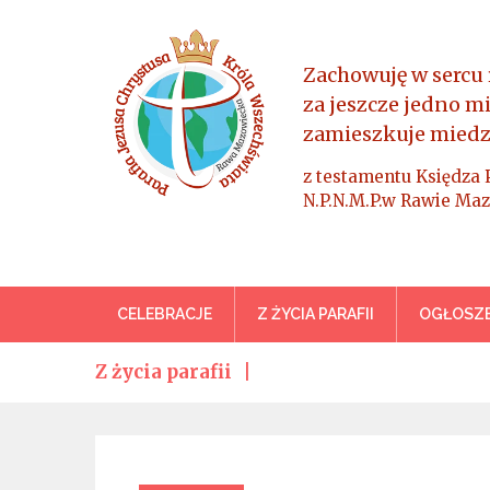
Skip
to
content
Zachowuję w sercu 
za jeszcze jedno m
zamieszkuje miedz
z testamentu Księdza 
N.P.N.M.P.w Rawie Maz
Parafia Jezusa Chrystus
CELEBRACJE
Z ŻYCIA PARAFII
OGŁOSZE
Z życia parafii
Categories