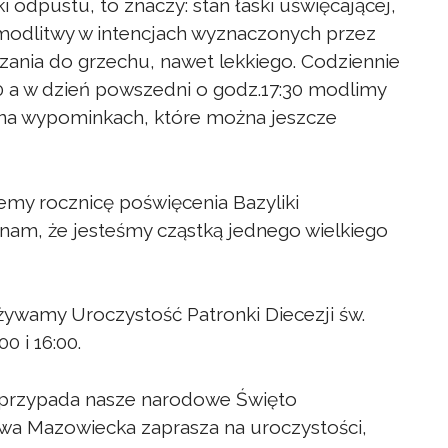
 odpustu, to znaczy: stan łaski uświęcającej,
modlitwy w intencjach wyznaczonych przez
zania do grzechu, nawet lekkiego. Codziennie
30 a w dzień powszedni o godz.17:30 modlimy
y na wypominkach, które można jeszcze
jemy rocznicę poświęcenia Bazyliki
 nam, że jesteśmy cząstką jednego wielkiego
eżywamy Uroczystość Patronki Diecezji św.
0 i 16:00.
a, przypada nasze narodowe Święto
awa Mazowiecka zaprasza na uroczystości,