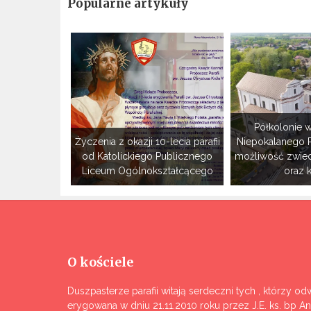
Popularne artykuły
Półkolonie w
Życzenia z okazji 10-lecia parafii
Niepokalanego 
od Katolickiego Publicznego
możliwość zwie
Liceum Ogólnokształcącego
oraz 
O kościele
Duszpasterze parafii witają serdeczni tych , którzy odw
erygowana w dniu 21.11.2010 roku przez J.E. ks. bp A