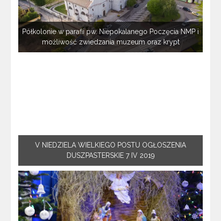
Półkolonie w parafii pw. Niepokalanego Poczęcia NMP i
możliwość zwiedzania muzeum oraz krypt
V NIEDZIELA WIELKIEGO POSTU OGŁOSZENIA
DUSZPASTERSKIE 7 IV 2019