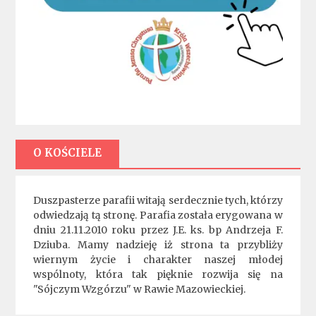
O KOŚCIELE
Duszpasterze parafii witają serdecznie tych, którzy
odwiedzają tą stronę. Parafia została erygowana w
dniu 21.11.2010 roku przez J.E. ks. bp Andrzeja F.
Dziuba. Mamy nadzieję iż strona ta przybliży
wiernym życie i charakter naszej młodej
wspólnoty, która tak pięknie rozwija się na
"Sójczym Wzgórzu" w Rawie Mazowieckiej.