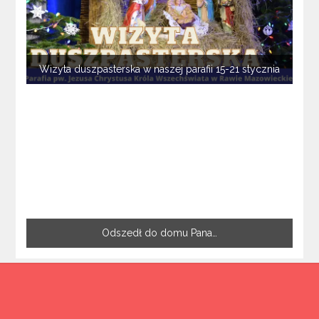
Wizyta duszpasterska w naszej parafii 15-21 stycznia
Odszedł do domu Pana…