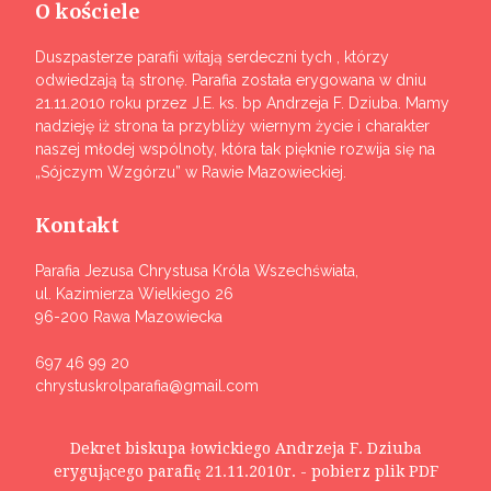
O kościele
Duszpasterze parafii witają serdeczni tych , którzy
odwiedzają tą stronę. Parafia została erygowana w dniu
21.11.2010 roku przez J.E. ks. bp Andrzeja F. Dziuba. Mamy
nadzieję iż strona ta przybliży wiernym życie i charakter
naszej młodej wspólnoty, która tak pięknie rozwija się na
„Sójczym Wzgórzu” w Rawie Mazowieckiej.
Kontakt
Parafia Jezusa Chrystusa Króla Wszechświata,
ul. Kazimierza Wielkiego 26
96-200 Rawa Mazowiecka
697 46 99 20
chrystuskrolparafia@gmail.com
Dekret biskupa łowickiego Andrzeja F. Dziuba
erygującego parafię 21.11.2010r. - pobierz plik PDF