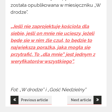
została opublikowana w miesięczniku „W
drodze”.
„Jeśli nie zaprojektuję kościoła dla
siebie, jeśli on mnie nie ucieszy, jeżeli
będę się w nim źle czuł, to będzie to
największa porażka, jaka mogła się
przytrafić. To „dla mnie” jest jednym z
weryfikatorów wszystkiego”.
Fot: „W drodze” i „Gość Niedzielny”
Nawigacja
Previous article
Next article
wpisu