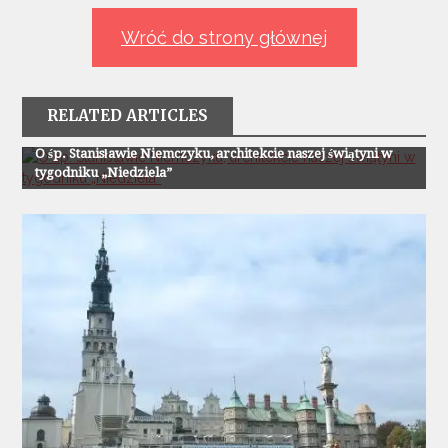
Wróć do strony głównej
RELATED ARTICLES
Z Życia Parafii
O śp. Stanisławie Niemczyku, architekcie naszej świątyni w
tygodniku „Niedziela”