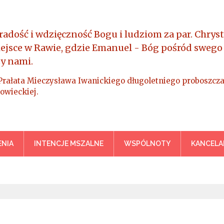
radość i wdzięczność Bogu i ludziom za par. Chryst
iejsce w Rawie, gdzie Emanuel - Bóg pośród swego
y nami.
Prałata Mieczysława Iwanickiego długoletniego proboszcza
owieckiej.
a Króla Wszechświata – Rawa M
NIA
INTENCJE MSZALNE
WSPÓLNOTY
KANCELA