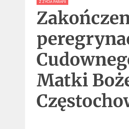
Z ŻYCIA PARAFII
Zakończen
peregrynac
Cudowneg
Matki Boż
Częstocho