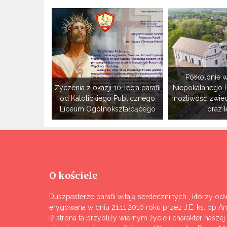
Półkolonie w
Życzenia z okazji 10-lecia parafii
Niepokalanego 
od Katolickiego Publicznego
możliwość zwie
Liceum Ogólnokształcącego
oraz 
O kościele
Duszpasterze parafii witają serdeczni tych , którzy odw
erygowana w dniu 21.11.2010 roku przez J.E. ks. bp A
iż strona ta przybliży wiernym życie i charakter nasze