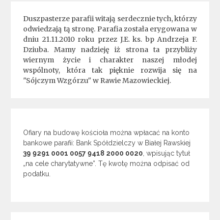
Duszpasterze parafii witają serdecznie tych, którzy
odwiedzają tą stronę. Parafia została erygowana w
dniu 21.11.2010 roku przez J.E. ks. bp Andrzeja F.
Dziuba. Mamy nadzieję iż strona ta przybliży
wiernym życie i charakter naszej młodej
wspólnoty, która tak pięknie rozwija się na
"Sójczym Wzgórzu" w Rawie Mazowieckiej.
Ofiary na budowę kościoła można wpłacać na konto
bankowe parafii: Bank Spółdzielczy w Białej Rawskiej
39 9291 0001 0057 9418 2000 0020
, wpisując tytuł
„na cele charytatywne”. Tę kwotę można odpisać od
podatku.