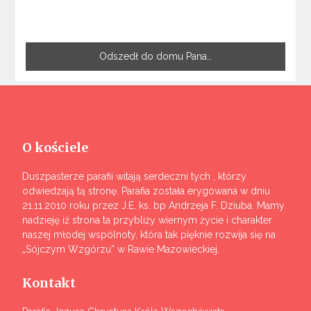
Odszedł do domu Pana…
O kościele
Duszpasterze parafii witają serdeczni tych , którzy
odwiedzają tą stronę. Parafia została erygowana w dniu
21.11.2010 roku przez J.E. ks. bp Andrzeja F. Dziuba. Mamy
nadzieję iż strona ta przybliży wiernym życie i charakter
naszej młodej wspólnoty, która tak pięknie rozwija się na
„Sójczym Wzgórzu” w Rawie Mazowieckiej.
Kontakt