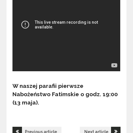
W naszej parafii pierwsze
Nabożeństwo Fatimskie o godz. 19:00
(13 maja).
Nawigacja
Previous article
Next article