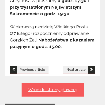
Chrystusa zapraszamy
o godz. 17:30 i
przy wystawionym Najświętszym
Sakramencie o godz. 19:30.
W pierwszą niedzielę Wielkiego Postu
(27 lutego) rozpoczniemy odprawianie
Gorzkich Żali.
Nabożeństwa z kazaniem
pasyjnym o godz. 15:00.
Nawigacja
Previous article
Next article
wpisu
Wróć do strony głównej