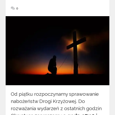
0
Od piątku rozpoczynamy sprawowanie
nabożeństw Drogi Krzyżowej. Do
rozważania wydarzeń z ostatnich godzin