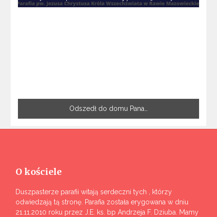
Odszedł do domu Pana…
O kościele
Duszpasterze parafii witają serdeczni tych , którzy
odwiedzają tą stronę. Parafia została erygowana w dniu
21.11.2010 roku przez J.E. ks. bp Andrzeja F. Dziuba. Mamy