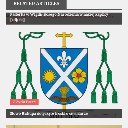
RELATED ARTICLES
Z Życia Parafii
Pasterka w Wigilię Bożego Narodzenia w naszej kaplicy
[zdjęcia]
Z Życia Parafii
Słowo Biskupa dotyczące troski o cmentarze