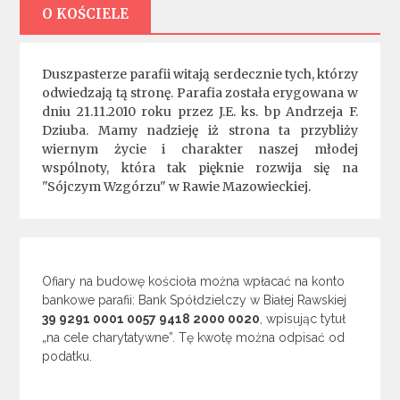
O KOŚCIELE
Duszpasterze parafii witają serdecznie tych, którzy
odwiedzają tą stronę. Parafia została erygowana w
dniu 21.11.2010 roku przez J.E. ks. bp Andrzeja F.
Dziuba. Mamy nadzieję iż strona ta przybliży
wiernym życie i charakter naszej młodej
wspólnoty, która tak pięknie rozwija się na
"Sójczym Wzgórzu" w Rawie Mazowieckiej.
Ofiary na budowę kościoła można wpłacać na konto
bankowe parafii: Bank Spółdzielczy w Białej Rawskiej
39 9291 0001 0057 9418 2000 0020
, wpisując tytuł
„na cele charytatywne”. Tę kwotę można odpisać od
podatku.