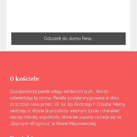
Odszedł do domu Pana…
O kościele
Duszpasterze parafii witają serdeczni tych , którzy
odwiedzają tą stronę. Parafia została erygowana w dniu
21.11.2010 roku przez J.E. ks. bp Andrzeja F. Dziuba. Mamy
nadzieję iż strona ta przybliży wiernym życie i charakter
naszej młodej wspólnoty, która tak pięknie rozwija się na
„Sójczym Wzgórzu” w Rawie Mazowieckiej.