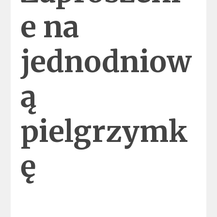
e na
jednodniow
ą
pielgrzymk
ę