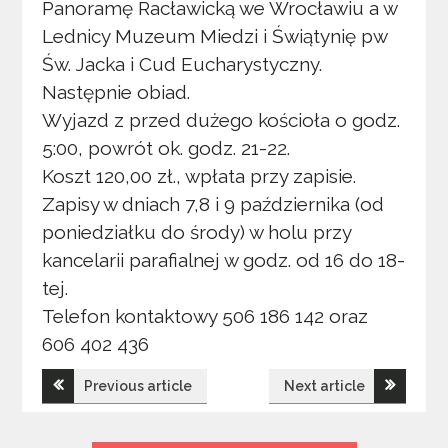
Panoramę Racławicką we Wrocławiu a w
Lednicy Muzeum Miedzi i Świątynię pw
Św. Jacka i Cud Eucharystyczny.
Następnie obiad.
Wyjazd z przed dużego kościoła o godz.
5:00, powrót ok. godz. 21-22.
Koszt 120,00 zł., wpłata przy zapisie.
Zapisy w dniach 7,8 i 9 października (od
poniedziałku do środy) w holu przy
kancelarii parafialnej w godz. od 16 do 18-
tej.
Telefon kontaktowy 506 186 142 oraz
606 402 436
Nawigacja
Previous article
Next article
wpisu