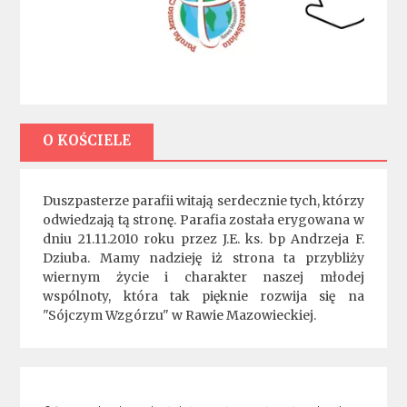
O KOŚCIELE
Duszpasterze parafii witają serdecznie tych, którzy
odwiedzają tą stronę. Parafia została erygowana w
dniu 21.11.2010 roku przez J.E. ks. bp Andrzeja F.
Dziuba. Mamy nadzieję iż strona ta przybliży
wiernym życie i charakter naszej młodej
wspólnoty, która tak pięknie rozwija się na
"Sójczym Wzgórzu" w Rawie Mazowieckiej.