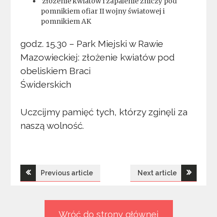
złożenie kwiatów i zapalenie zniczy pod
pomnikiem ofiar II wojny światowej i
pomnikiem AK
godz. 15.30 – Park Miejski w Rawie
Mazowieckiej: złożenie kwiatów pod
obeliskiem Braci
Świderskich
Uczcijmy pamięć tych, którzy zginęli za
naszą wolność.
Nawigacja
Previous article
Next article
wpisu
Wróć do strony głównej