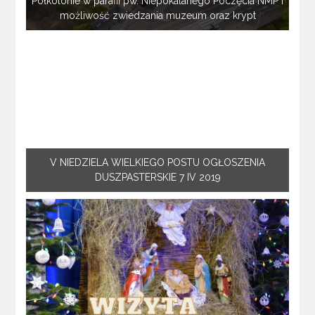
Półkolonie w parafii pw. Niepokalanego Poczęcia NMP i
możliwość zwiedzania muzeum oraz krypt
V NIEDZIELA WIELKIEGO POSTU OGŁOSZENIA
DUSZPASTERSKIE 7 IV 2019