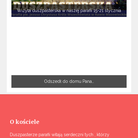
Wizyta duszpasterska w naszej parafii 15-21 stycznia
Odszedł do domu Pana…
O kościele
Duszpasterze parafii witają serdeczni tych , którzy