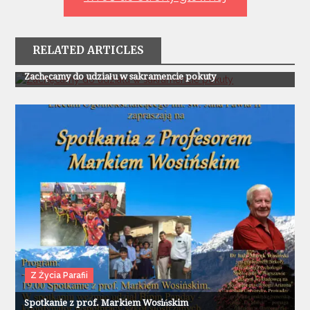
RELATED ARTICLES
Z Życia Parafii
Zachęcamy do udziału w sakramencie pokuty
Z Życia Parafii
Spotkanie z prof. Markiem Wosińskim