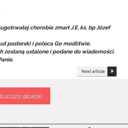
:
gotrwałej chorobie zmarł J.E. ks. bp Józef
ud pasterski i poleca Go modlitwie.
h zostaną ustalone i podane do wiadomości.
anie.
Next article
o strony głównej
ii