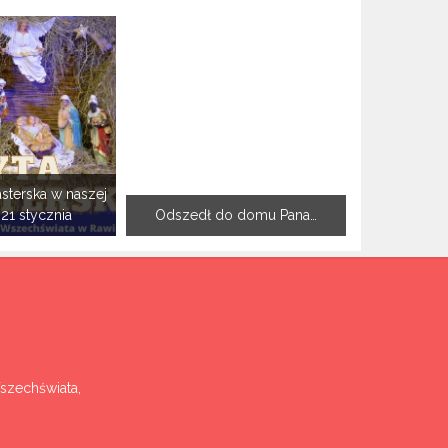
sterska w naszej
-21 stycznia
Odszedł do domu Pana…
Wszechświata,