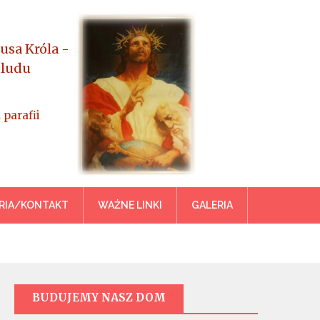
usa Króla -
 ludu
 parafii
azowiecka
RIA/KONTAKT
WAŻNE LINKI
GALERIA
BUDUJEMY NASZ DOM