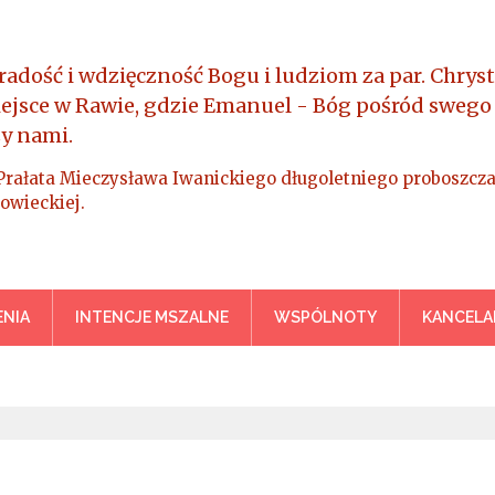
radość i wdzięczność Bogu i ludziom za par. Chryst
iejsce w Rawie, gdzie Emanuel - Bóg pośród swego
y nami.
Prałata Mieczysława Iwanickiego długoletniego proboszcza
owieckiej.
a Króla Wszechświata – Rawa M
NIA
INTENCJE MSZALNE
WSPÓLNOTY
KANCELA