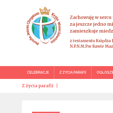
Skip
to
content
Zachowuję w sercu 
za jeszcze jedno m
zamieszkuje miedz
z testamentu Księdza 
N.P.N.M.P.w Rawie Maz
Parafia Jezusa Chrystus
CELEBRACJE
Z ŻYCIA PARAFII
OGŁOSZE
Z życia parafii
Categories