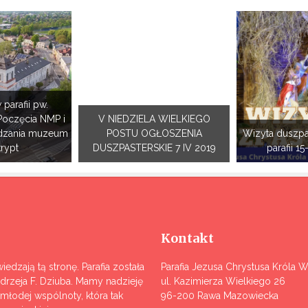
 parafii pw.
Poczęcia NMP i
V NIEDZIELA WIELKIEGO
dzania muzeum
POSTU OGŁOSZENIA
Wizyta duszpa
krypt
DUSZPASTERSKIE 7 IV 2019
parafii 15
Kontakt
iedzają tą stronę. Parafia została
Parafia Jezusa Chrystusa Króla 
ndrzeja F. Dziuba. Mamy nadzieję
ul. Kazimierza Wielkiego 26
j młodej wspólnoty, która tak
96-200 Rawa Mazowiecka