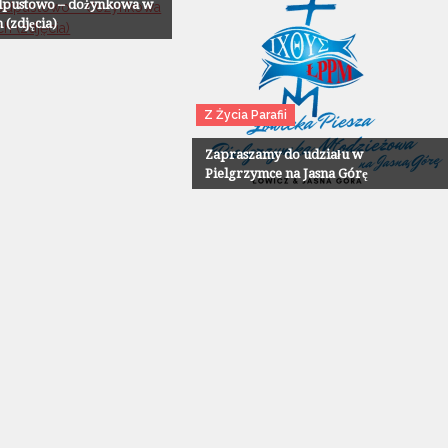
dpustowo – dożynkowa w
(zdjęcia)
Z Życia Parafii
Zapraszamy do udziału w
Pielgrzymce na Jasna Górę