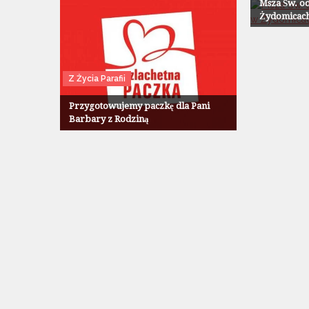
Msza Św. o
Żydomicach 
Z Życia Parafii
Przygotowujemy paczkę dla Pani
Barbary z Rodziną