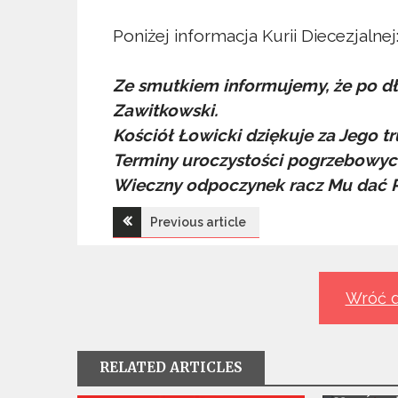
Poniżej informacja Kurii Diecezjalnej
Ze smutkiem informujemy, że po dłu
Zawitkowski.
Kościół Łowicki dziękuje za Jego tr
Terminy uroczystości pogrzebowyc
Wieczny odpoczynek racz Mu dać P
Nawigacja
Previous article
wpisu
Wróć d
RELATED ARTICLES
Z Życia Paraf