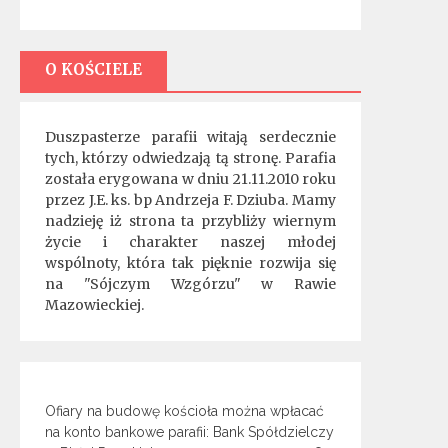
O KOŚCIELE
Duszpasterze parafii witają serdecznie
tych, którzy odwiedzają tą stronę. Parafia
została erygowana w dniu 21.11.2010 roku
przez J.E. ks. bp Andrzeja F. Dziuba. Mamy
nadzieję iż strona ta przybliży wiernym
życie i charakter naszej młodej
wspólnoty, która tak pięknie rozwija się
na "Sójczym Wzgórzu" w Rawie
Mazowieckiej.
Ofiary na budowę kościoła można wpłacać
na konto bankowe parafii: Bank Spółdzielczy