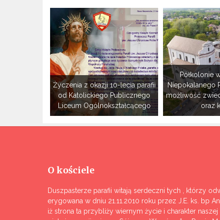
Półkolonie w
Życzenia z okazji 10-lecia parafii
Niepokalanego 
od Katolickiego Publicznego
możliwość zwie
Liceum Ogólnokształcącego
oraz 
O kościele
Duszpasterze parafii witają serdeczni tych , którzy odw
erygowana w dniu 21.11.2010 roku przez J.E. ks. bp A
iż strona ta przybliży wiernym życie i charakter nasze