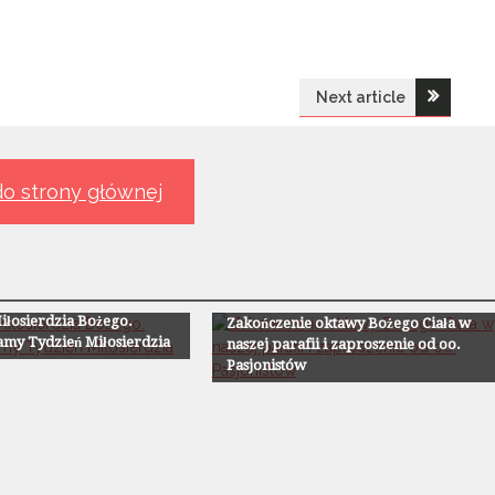
Next article
o strony głównej
ii
Z Życia Parafii
iłosierdzia Bożego.
Zakończenie oktawy Bożego Ciała w
my Tydzień Miłosierdzia
naszej parafii i zaproszenie od oo.
Pasjonistów