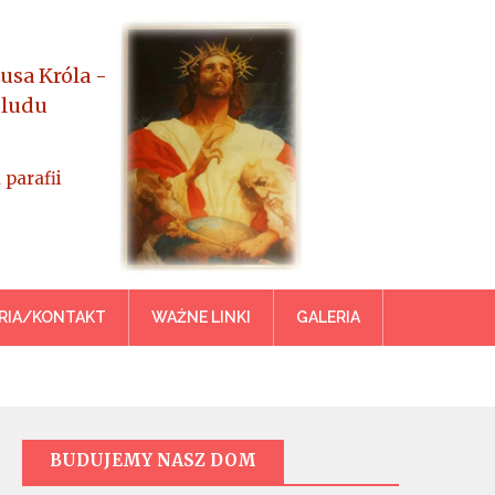
usa Króla -
 ludu
 parafii
azowiecka
RIA/KONTAKT
WAŻNE LINKI
GALERIA
BUDUJEMY NASZ DOM