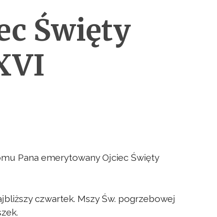
ec Święty
XVI
Domu Pana emerytowany Ojciec Święty
jbliższy czwartek. Mszy Św. pogrzebowej
szek.