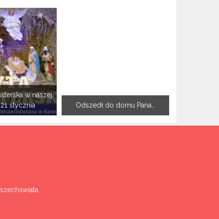
sterska w naszej
-21 stycznia
Odszedł do domu Pana…
Wszechświata,