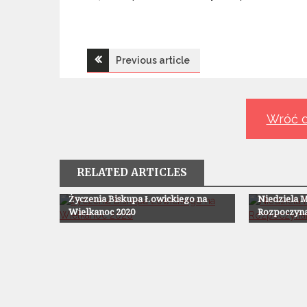
Nawigacja
Previous article
wpisu
Wróć d
RELATED ARTICLES
Z Życia Parafii
Z Życia Paraf
Życzenia Biskupa Łowickiego na
Niedziela M
Wielkanoc 2020
Rozpoczyna