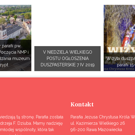
 parafii pw.
Poczęcia NMP i
V NIEDZIELA WIELKIEGO
dzania muzeum
POSTU OGŁOSZENIA
Wizyta duszpa
krypt
DUSZPASTERSKIE 7 IV 2019
parafii 15
Kontakt
iedzają tą stronę. Parafia została
Parafia Jezusa Chrystusa Króla 
ndrzeja F. Dziuba. Mamy nadzieję
ul. Kazimierza Wielkiego 26
j młodej wspólnoty, która tak
96-200 Rawa Mazowiecka