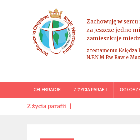
Skip
to
content
Zachowuję w sercu 
za jeszcze jedno m
zamieszkuje miedz
z testamentu Księdza 
N.P.N.M.P.w Rawie Maz
Parafia Jezusa Chrystus
CELEBRACJE
Z ŻYCIA PARAFII
OGŁOSZE
Z życia parafii
Categories