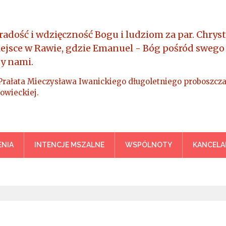
radość i wdzięczność Bogu i ludziom za par. Chryst
iejsce w Rawie, gdzie Emanuel - Bóg pośród swego
y nami.
Prałata Mieczysława Iwanickiego długoletniego proboszcza
owieckiej.
a Króla Wszechświata – Rawa M
NIA
INTENCJE MSZALNE
WSPÓLNOTY
KANCELA