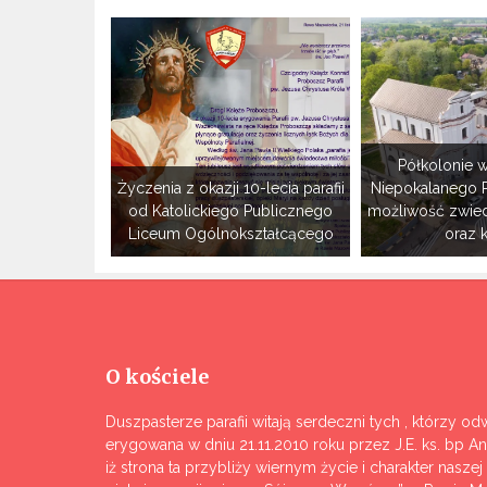
Półkolonie w
Życzenia z okazji 10-lecia parafii
Niepokalanego 
od Katolickiego Publicznego
możliwość zwie
Liceum Ogólnokształcącego
oraz 
O kościele
Duszpasterze parafii witają serdeczni tych , którzy odw
erygowana w dniu 21.11.2010 roku przez J.E. ks. bp A
iż strona ta przybliży wiernym życie i charakter nasze