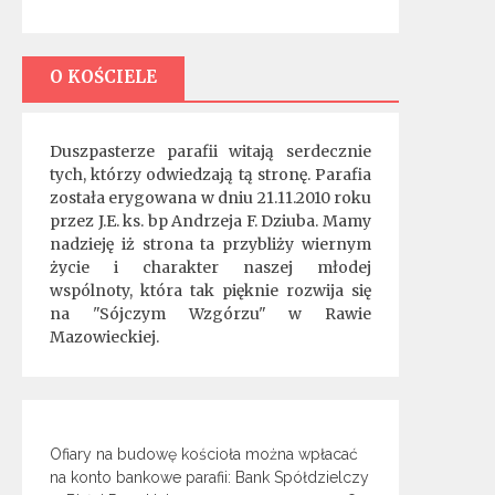
O KOŚCIELE
Duszpasterze parafii witają serdecznie
tych, którzy odwiedzają tą stronę. Parafia
została erygowana w dniu 21.11.2010 roku
przez J.E. ks. bp Andrzeja F. Dziuba. Mamy
nadzieję iż strona ta przybliży wiernym
życie i charakter naszej młodej
wspólnoty, która tak pięknie rozwija się
na "Sójczym Wzgórzu" w Rawie
Mazowieckiej.
Ofiary na budowę kościoła można wpłacać
na konto bankowe parafii: Bank Spółdzielczy