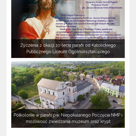
Życzenia z okazji 10-lecia parafii od Katolickiego
Publicznego Liceum Ogólnokształcącego
Półkolonie w parafii pw. Niepokalanego Poczęcia NMP i
możliwość zwiedzania muzeum oraz krypt