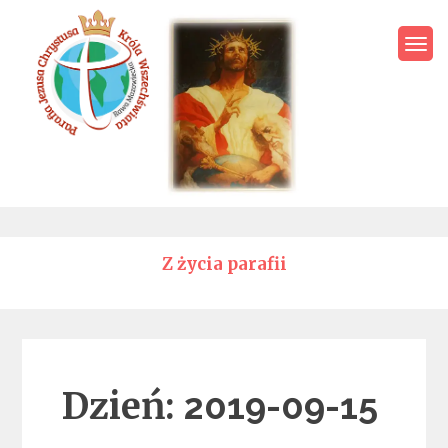
Skip
to
content
Parafia Jezusa Chrystusa
Króla Wszechświata – Rawa
Mazowiecka
Z życia parafii
Dzień:
2019-09-15