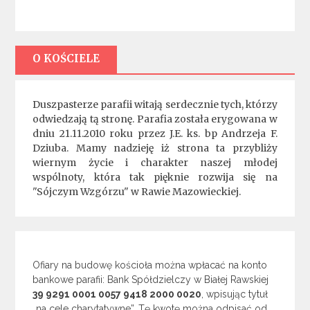
O KOŚCIELE
Duszpasterze parafii witają serdecznie tych, którzy
odwiedzają tą stronę. Parafia została erygowana w
dniu 21.11.2010 roku przez J.E. ks. bp Andrzeja F.
Dziuba. Mamy nadzieję iż strona ta przybliży
wiernym życie i charakter naszej młodej
wspólnoty, która tak pięknie rozwija się na
"Sójczym Wzgórzu" w Rawie Mazowieckiej.
Ofiary na budowę kościoła można wpłacać na konto
bankowe parafii: Bank Spółdzielczy w Białej Rawskiej
39 9291 0001 0057 9418 2000 0020
, wpisując tytuł
„na cele charytatywne”. Tę kwotę można odpisać od