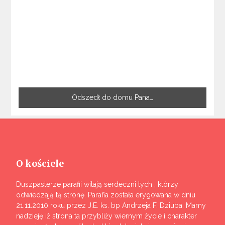
Odszedł do domu Pana…
O kościele
Duszpasterze parafii witają serdeczni tych , którzy
odwiedzają tą stronę. Parafia została erygowana w dniu
21.11.2010 roku przez J.E. ks. bp Andrzeja F. Dziuba. Mamy
nadzieję iż strona ta przybliży wiernym życie i charakter