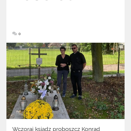
0
Wczoraj ksiądz proboszcz Konrad