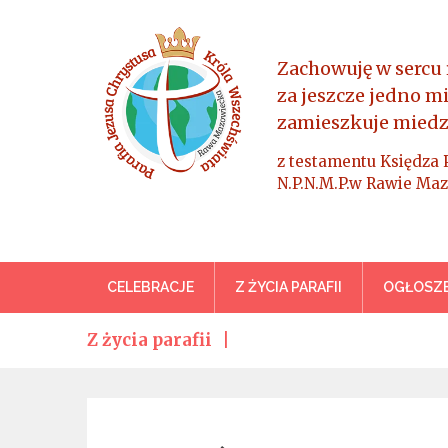
Skip
to
content
Zachowuję w sercu 
za jeszcze jedno m
zamieszkuje miedz
z testamentu Księdza 
N.P.N.M.P.w Rawie Maz
Parafia Jezusa Chrystus
CELEBRACJE
Z ŻYCIA PARAFII
OGŁOSZE
Z życia parafii