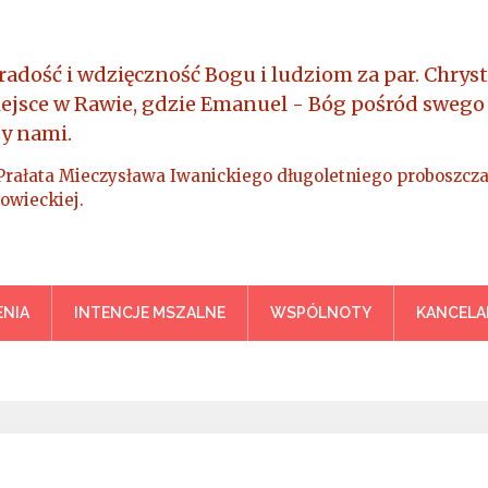
radość i wdzięczność Bogu i ludziom za par. Chryst
iejsce w Rawie, gdzie Emanuel - Bóg pośród swego
y nami.
Prałata Mieczysława Iwanickiego długoletniego proboszcza
owieckiej.
a Króla Wszechświata – Rawa M
NIA
INTENCJE MSZALNE
WSPÓLNOTY
KANCELA