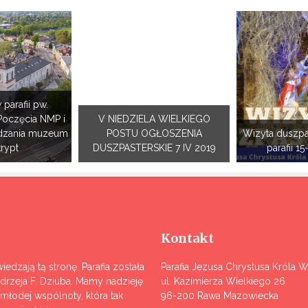
 parafii pw.
Poczęcia NMP i
V NIEDZIELA WIELKIEGO
dzania muzeum
POSTU OGŁOSZENIA
Wizyta duszpa
krypt
DUSZPASTERSKIE 7 IV 2019
parafii 15
Kontakt
iedzają tą stronę. Parafia została
Parafia Jezusa Chrystusa Króla 
ndrzeja F. Dziuba. Mamy nadzieję
ul. Kazimierza Wielkiego 26
j młodej wspólnoty, która tak
96-200 Rawa Mazowiecka