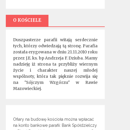
O KOŚCIELE
Duszpasterze parafii witają serdecznie
tych, którzy odwiedzają tą stronę. Parafia
została erygowana w dniu 21.11.2010 roku
przez J.E. ks. bp Andrzeja F. Dziuba. Mamy
nadzieję iż strona ta przybliży wiernym
życie i charakter naszej młodej
wspólnoty, która tak pięknie rozwija się
na "Sójczym Wzgórzu" w Rawie
Mazowieckiej.
Ofiary na budowę kościoła można wpłacać
na konto bankowe parafii: Bank Spółdzielczy