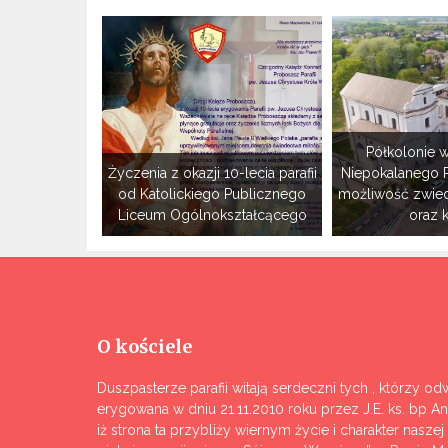
Półkolonie w
Życzenia z okazji 10-lecia parafii
Niepokalanego 
od Katolickiego Publicznego
możliwość zwie
Liceum Ogólnokształcącego
oraz 
O kościele
Duszpasterze parafii witają serdeczni tych , którzy odw
erygowana w dniu 21.11.2010 roku przez J.E. ks. bp A
iż strona ta przybliży wiernym życie i charakter nasze