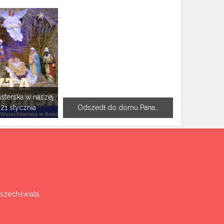
sterska w naszej
-21 stycznia
Odszedł do domu Pana…
Wszechświata,