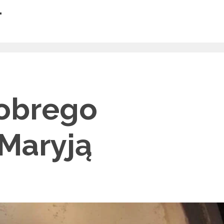
4
obrego
 Maryją