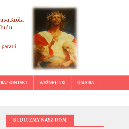
usa Króla -
 ludu
 parafii
azowiecka
RIA/KONTAKT
WAŻNE LINKI
GALERIA
BUDUJEMY NASZ DOM