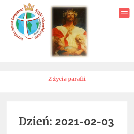
Skip
to
content
Parafia Jezusa Chrystusa
Króla Wszechświata – Rawa
Mazowiecka
Z życia parafii
Dzień:
2021-02-03