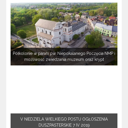
Półkolonie w parafii pw. Niepokalanego Poczęcia NMP i
możliwość zwiedzania muzeum oraz krypt
V NIEDZIELA WIELKIEGO POSTU OGŁOSZENIA
DUSZPASTERSKIE 7 IV 2019