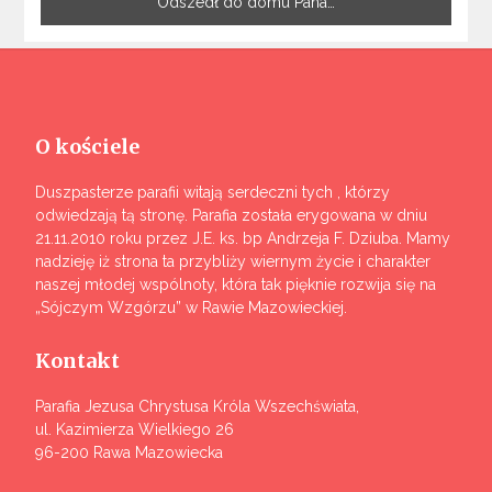
Odszedł do domu Pana…
O kościele
Duszpasterze parafii witają serdeczni tych , którzy
odwiedzają tą stronę. Parafia została erygowana w dniu
21.11.2010 roku przez J.E. ks. bp Andrzeja F. Dziuba. Mamy
nadzieję iż strona ta przybliży wiernym życie i charakter
naszej młodej wspólnoty, która tak pięknie rozwija się na
„Sójczym Wzgórzu” w Rawie Mazowieckiej.
Kontakt
Parafia Jezusa Chrystusa Króla Wszechświata,
ul. Kazimierza Wielkiego 26
96-200 Rawa Mazowiecka