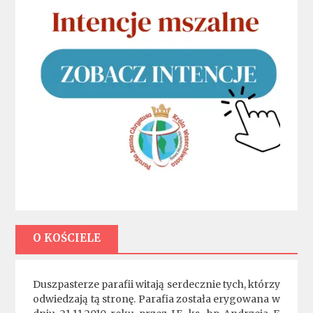
O KOŚCIELE
Duszpasterze parafii witają serdecznie tych, którzy
odwiedzają tą stronę. Parafia została erygowana w