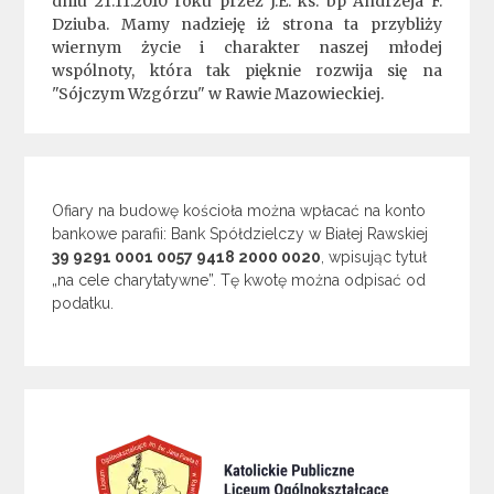
dniu 21.11.2010 roku przez J.E. ks. bp Andrzeja F.
Dziuba. Mamy nadzieję iż strona ta przybliży
wiernym życie i charakter naszej młodej
wspólnoty, która tak pięknie rozwija się na
"Sójczym Wzgórzu" w Rawie Mazowieckiej.
Ofiary na budowę kościoła można wpłacać na konto
bankowe parafii: Bank Spółdzielczy w Białej Rawskiej
39 9291 0001 0057 9418 2000 0020
, wpisując tytuł
„na cele charytatywne”. Tę kwotę można odpisać od
podatku.