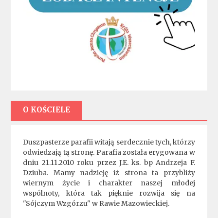
O KOŚCIELE
Duszpasterze parafii witają serdecznie tych, którzy
odwiedzają tą stronę. Parafia została erygowana w
dniu 21.11.2010 roku przez J.E. ks. bp Andrzeja F.
Dziuba. Mamy nadzieję iż strona ta przybliży
wiernym życie i charakter naszej młodej
wspólnoty, która tak pięknie rozwija się na
"Sójczym Wzgórzu" w Rawie Mazowieckiej.