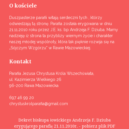
O kościele
Duszpasterze parafii witają serdeczni tych , którzy
odwiedzają tą stronę. Parafia została erygowana w dniu
21.11.2010 roku przez J.E. ks. bp Andrzeja F. Dziuba. Mamy
nadzieję iż strona ta przybliży wiernym życie i charakter
naszej młodej wspólnoty, która tak pięknie rozwija się na
„Sójczym Wzgórzu” w Rawie Mazowieckiej.
Kontakt
Parafia Jezusa Chrystusa Króla Wszechświata,
ul. Kazimierza Wielkiego 26
96-200 Rawa Mazowiecka
697 46 99 20
chrystuskrolparafia@gmail.com
Dekret biskupa łowickiego Andrzeja F. Dziuba
erygującego parafię 21.11.2010r. - pobierz plik PDF