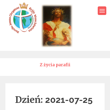
Skip
to
content
Parafia Jezusa Chrystusa
Króla Wszechświata – Rawa
Mazowiecka
Z życia parafii
Dzień:
2021-07-25