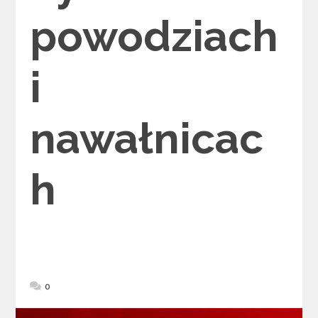
powodziach
i
nawałnicac
h
0