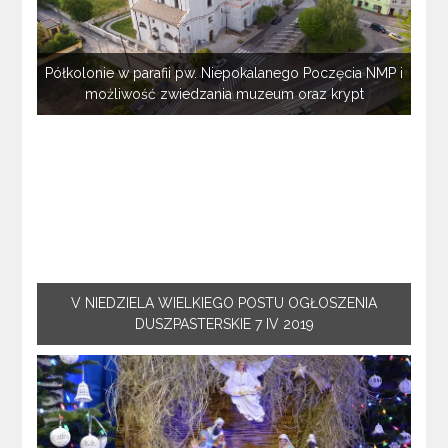
Półkolonie w parafii pw. Niepokalanego Poczęcia NMP i
możliwość zwiedzania muzeum oraz krypt
V NIEDZIELA WIELKIEGO POSTU OGŁOSZENIA
DUSZPASTERSKIE 7 IV 2019