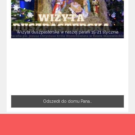
Wizyta duszpasterska w naszej parafii 15-21 stycznia
Odszedł do domu Pana…