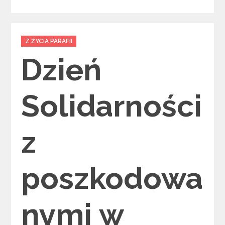
Categories
Z ŻYCIA PARAFII
Dzień
Solidarności
z
poszkodowa
nymi w