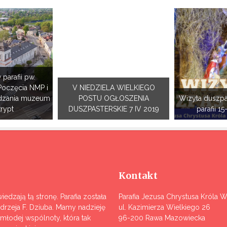
 parafii pw.
Poczęcia NMP i
V NIEDZIELA WIELKIEGO
dzania muzeum
POSTU OGŁOSZENIA
Wizyta duszpa
krypt
DUSZPASTERSKIE 7 IV 2019
parafii 15
Kontakt
iedzają tą stronę. Parafia została
Parafia Jezusa Chrystusa Króla 
ndrzeja F. Dziuba. Mamy nadzieję
ul. Kazimierza Wielkiego 26
j młodej wspólnoty, która tak
96-200 Rawa Mazowiecka