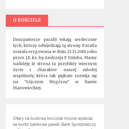
O KOŚCIELE
Duszpasterze parafii witają serdecznie
tych, którzy odwiedzają tą stronę. Parafia
została erygowana w dniu 21.11.2010 roku
przez J.E. ks. bp Andrzeja F. Dziuba. Mamy
nadzieję iż strona ta przybliży wiernym
życie i charakter naszej młodej
wspólnoty, która tak pięknie rozwija się
na "Sójczym Wzgórzu" w Rawie
Mazowieckiej.
Ofiary na budowę kościoła można wpłacać
na konto bankowe parafii: Bank Spółdzielczy