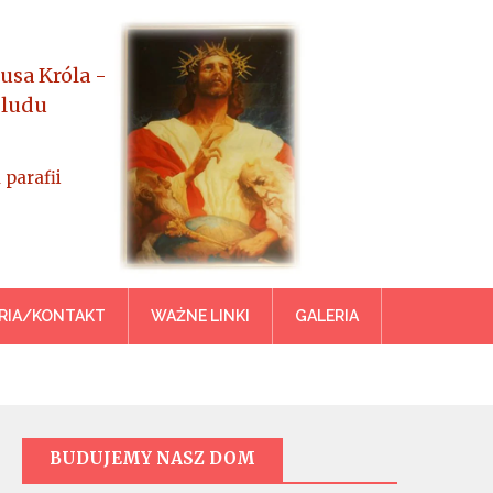
usa Króla -
 ludu
 parafii
azowiecka
RIA/KONTAKT
WAŻNE LINKI
GALERIA
BUDUJEMY NASZ DOM