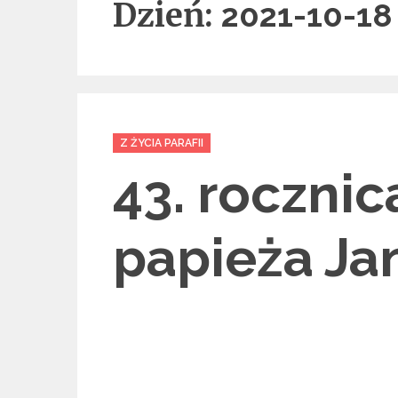
Dzień:
2021-10-18
Categories
Z ŻYCIA PARAFII
43. rocznic
papieża Jan