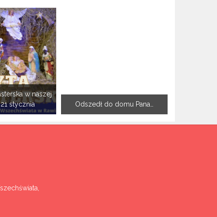
sterska w naszej
-21 stycznia
Odszedł do domu Pana…
Wszechświata,