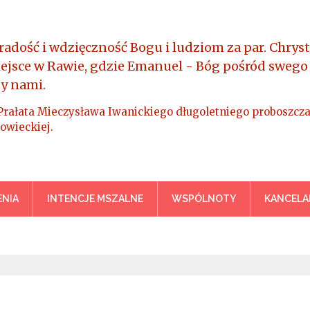
radość i wdzięczność Bogu i ludziom za par. Chryst
iejsce w Rawie, gdzie Emanuel - Bóg pośród swego
y nami.
Prałata Mieczysława Iwanickiego długoletniego proboszcza
owieckiej.
a Króla Wszechświata – Rawa M
NIA
INTENCJE MSZALNE
WSPÓLNOTY
KANCELA