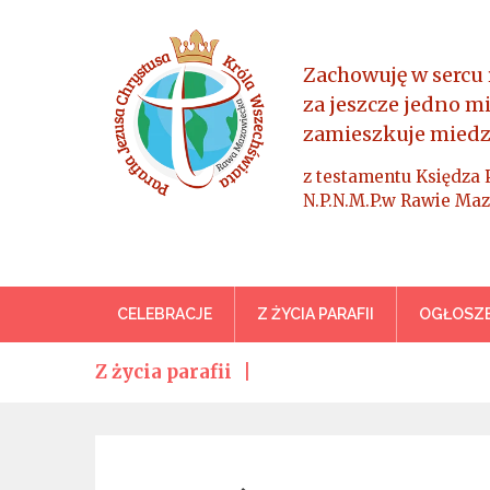
Skip
to
content
Zachowuję w sercu 
za jeszcze jedno m
zamieszkuje miedz
z testamentu Księdza 
N.P.N.M.P.w Rawie Maz
Parafia Jezusa Chrystus
CELEBRACJE
Z ŻYCIA PARAFII
OGŁOSZE
Z życia parafii