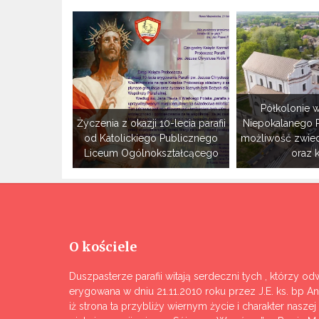
Półkolonie w
Życzenia z okazji 10-lecia parafii
Niepokalanego 
od Katolickiego Publicznego
możliwość zwie
Liceum Ogólnokształcącego
oraz 
O kościele
Duszpasterze parafii witają serdeczni tych , którzy odw
erygowana w dniu 21.11.2010 roku przez J.E. ks. bp A
iż strona ta przybliży wiernym życie i charakter nasze