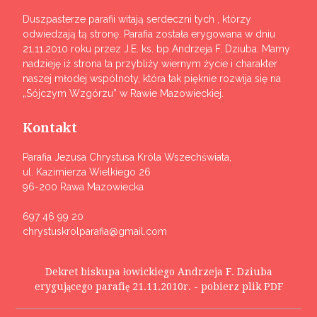
Duszpasterze parafii witają serdeczni tych , którzy
odwiedzają tą stronę. Parafia została erygowana w dniu
21.11.2010 roku przez J.E. ks. bp Andrzeja F. Dziuba. Mamy
nadzieję iż strona ta przybliży wiernym życie i charakter
naszej młodej wspólnoty, która tak pięknie rozwija się na
„Sójczym Wzgórzu” w Rawie Mazowieckiej.
Kontakt
Parafia Jezusa Chrystusa Króla Wszechświata,
ul. Kazimierza Wielkiego 26
96-200 Rawa Mazowiecka
697 46 99 20
chrystuskrolparafia@gmail.com
Dekret biskupa łowickiego Andrzeja F. Dziuba
erygującego parafię 21.11.2010r. - pobierz plik PDF