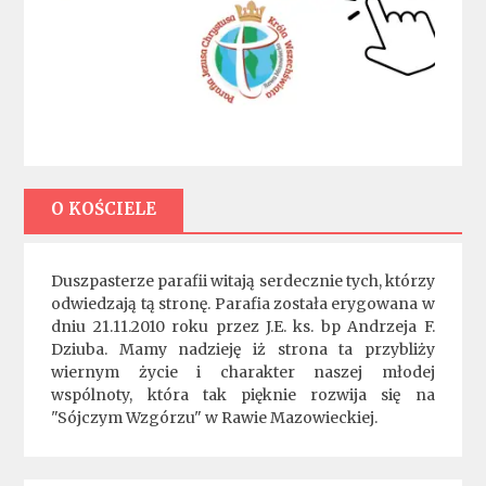
O KOŚCIELE
Duszpasterze parafii witają serdecznie tych, którzy
odwiedzają tą stronę. Parafia została erygowana w
dniu 21.11.2010 roku przez J.E. ks. bp Andrzeja F.
Dziuba. Mamy nadzieję iż strona ta przybliży
wiernym życie i charakter naszej młodej
wspólnoty, która tak pięknie rozwija się na
"Sójczym Wzgórzu" w Rawie Mazowieckiej.