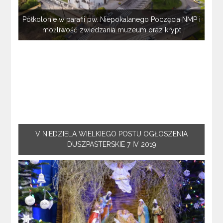
Półkolonie w parafii pw. Niepokalanego Poczęcia NMP i
możliwość zwiedzania muzeum oraz krypt
V NIEDZIELA WIELKIEGO POSTU OGŁOSZENIA
DUSZPASTERSKIE 7 IV 2019