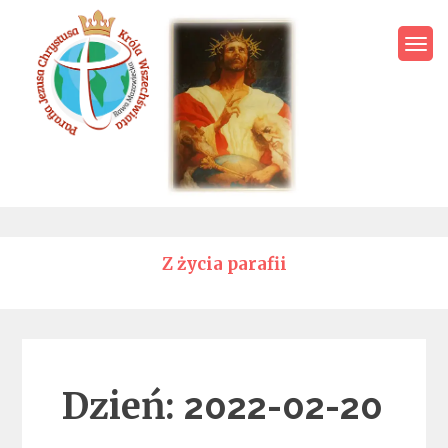
Skip
to
content
Parafia Jezusa Chrystusa
Króla Wszechświata – Rawa
Mazowiecka
Z życia parafii
Dzień:
2022-02-20