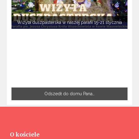
Wizyta duszpasterska w naszej parafii 15-21 stycznia
Odszedł do domu Pana…
O kościele