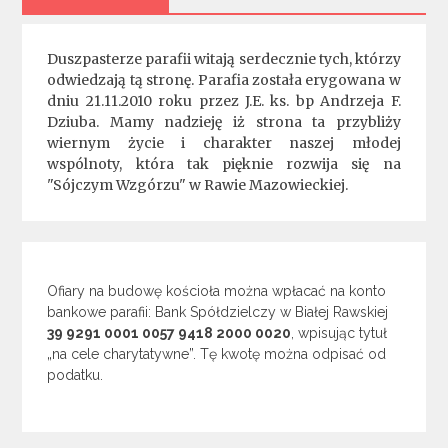
Duszpasterze parafii witają serdecznie tych, którzy
odwiedzają tą stronę. Parafia została erygowana w
dniu 21.11.2010 roku przez J.E. ks. bp Andrzeja F.
Dziuba. Mamy nadzieję iż strona ta przybliży
wiernym życie i charakter naszej młodej
wspólnoty, która tak pięknie rozwija się na
"Sójczym Wzgórzu" w Rawie Mazowieckiej.
Ofiary na budowę kościoła można wpłacać na konto
bankowe parafii: Bank Spółdzielczy w Białej Rawskiej
39 9291 0001 0057 9418 2000 0020
, wpisując tytuł
„na cele charytatywne”. Tę kwotę można odpisać od
podatku.