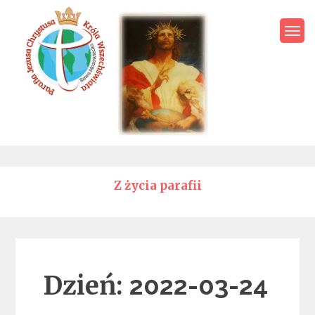
Skip
to
content
Parafia Jezusa Chrystusa
Króla Wszechświata – Rawa
Mazowiecka
Z życia parafii
Dzień:
2022-03-24