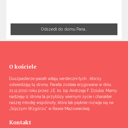
Odszedł do domu Pana…
O kościele
Duszpasterze parafii witają serdeczni tych , którzy
odwiedzają tą stronę. Parafia została erygowana w dniu
21.11.2010 roku przez J.E. ks. bp Andrzeja F. Dziuba. Mamy
nadzieję iż strona ta przybliży wiernym życie i charakter
naszej młodej wspólnoty, która tak pięknie rozwija się na
„Sójczym Wzgórzu” w Rawie Mazowieckiej.
Kontakt