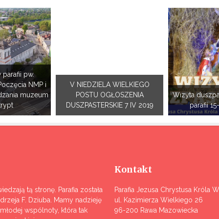
 parafii pw.
Poczęcia NMP i
V NIEDZIELA WIELKIEGO
dzania muzeum
POSTU OGŁOSZENIA
Wizyta duszpa
krypt
DUSZPASTERSKIE 7 IV 2019
parafii 15
Kontakt
iedzają tą stronę. Parafia została
Parafia Jezusa Chrystusa Króla 
ndrzeja F. Dziuba. Mamy nadzieję
ul. Kazimierza Wielkiego 26
j młodej wspólnoty, która tak
96-200 Rawa Mazowiecka