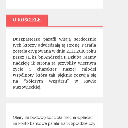
O KOŚCIELE
Duszpasterze parafii witają serdecznie
tych, którzy odwiedzają tą stronę. Parafia
została erygowana w dniu 21.11.2010 roku
przez J.E. ks. bp Andrzeja F. Dziuba. Mamy
nadzieję iż strona ta przybliży wiernym
życie i charakter naszej młodej
wspólnoty, która tak pięknie rozwija się
na "Sójczym Wzgórzu" w Rawie
Mazowieckiej.
Ofiary na budowę kościoła można wpłacać
na konto bankowe parafii: Bank Spółdzielczy