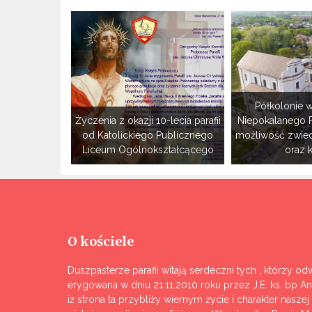
Półkolonie w
Życzenia z okazji 10-lecia parafii
Niepokalanego 
od Katolickiego Publicznego
możliwość zwie
Liceum Ogólnokształcącego
oraz 
O kościele
Duszpasterze parafii witają serdeczni tych , którzy odw
erygowana w dniu 21.11.2010 roku przez J.E. ks. bp A
iż strona ta przybliży wiernym życie i charakter nasze