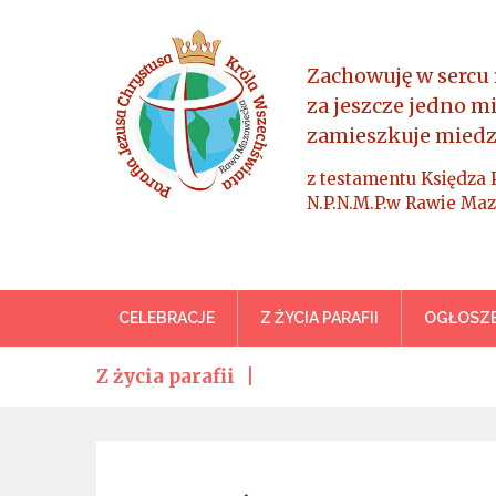
Skip
to
content
Zachowuję w sercu 
za jeszcze jedno m
zamieszkuje miedz
z testamentu Księdza 
N.P.N.M.P.w Rawie Maz
Parafia Jezusa Chrystus
CELEBRACJE
Z ŻYCIA PARAFII
OGŁOSZE
Z życia parafii