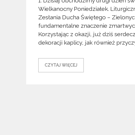
1. Dzisiaj obchodzimy drugi dzień św
Wielkanocny Poniedziałek. Liturgicz
Zesłania Ducha Świętego – Zielonyc
fundamentalne znaczenie zmartwychw
Korzystając z okazji, już dziś serde
dekoracji kaplicy, jak również przyczyn
CZYTAJ WIĘCEJ