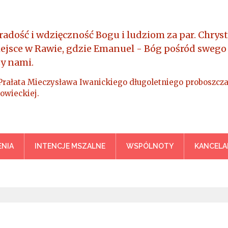
radość i wdzięczność Bogu i ludziom za par. Chryst
iejsce w Rawie, gdzie Emanuel - Bóg pośród swego
y nami.
Prałata Mieczysława Iwanickiego długoletniego proboszcza
owieckiej.
a Króla Wszechświata – Rawa M
NIA
INTENCJE MSZALNE
WSPÓLNOTY
KANCELA