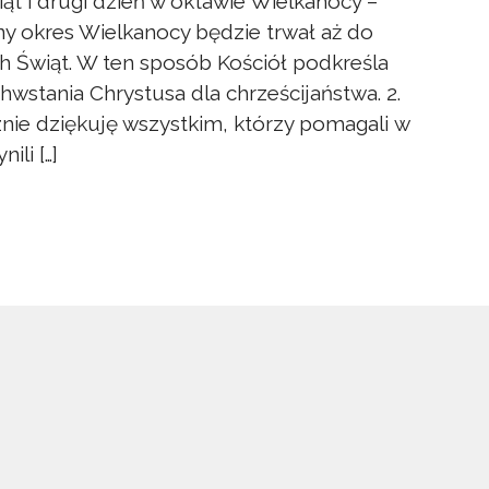
iąt i drugi dzień w oktawie Wielkanocy –
ny okres Wielkanocy będzie trwał aż do
h Świąt. W ten sposób Kościół podkreśla
stania Chrystusa dla chrześcijaństwa. 2.
cznie dziękuję wszystkim, którzy pomagali w
ili […]