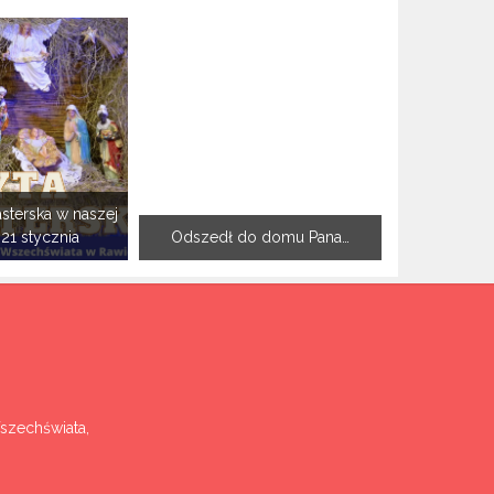
sterska w naszej
-21 stycznia
Odszedł do domu Pana…
Wszechświata,