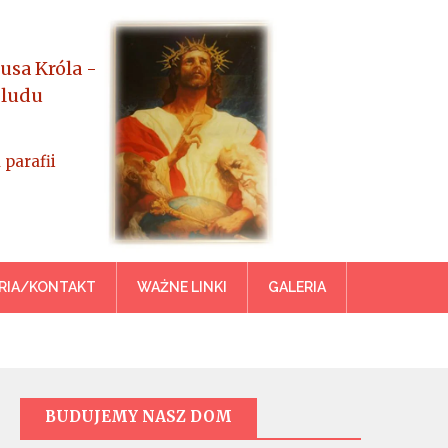
usa Króla -
 ludu
 parafii
azowiecka
RIA/KONTAKT
WAŻNE LINKI
GALERIA
BUDUJEMY NASZ DOM