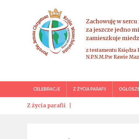
Skip
to
content
Zachowuję w sercu 
za jeszcze jedno m
zamieszkuje miedz
z testamentu Księdza 
N.P.N.M.P.w Rawie Maz
Parafia Jezusa Chrystus
CELEBRACJE
Z ŻYCIA PARAFII
OGŁOSZE
Z życia parafii