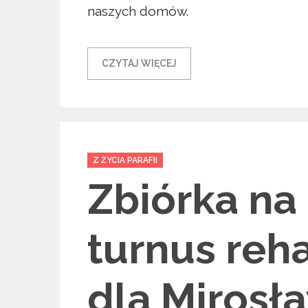
naszych domów.
CZYTAJ WIĘCEJ
Categories
Z ŻYCIA PARAFII
Zbiórka na
turnus reha
dla Mirosł