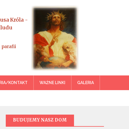
usa Króla -
 ludu
 parafii
azowiecka
RIA/KONTAKT
WAŻNE LINKI
GALERIA
BUDUJEMY NASZ DOM