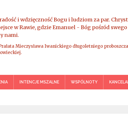
radość i wdzięczność Bogu i ludziom za par. Chryst
iejsce w Rawie, gdzie Emanuel - Bóg pośród swego
y nami.
Prałata Mieczysława Iwanickiego długoletniego proboszcza
owieckiej.
a Króla Wszechświata – Rawa M
NIA
INTENCJE MSZALNE
WSPÓLNOTY
KANCELA