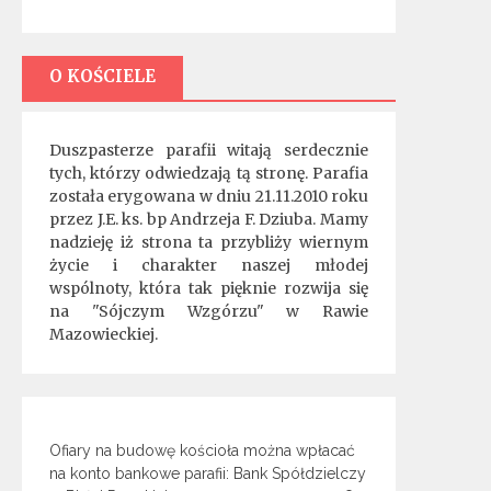
O KOŚCIELE
Duszpasterze parafii witają serdecznie
tych, którzy odwiedzają tą stronę. Parafia
została erygowana w dniu 21.11.2010 roku
przez J.E. ks. bp Andrzeja F. Dziuba. Mamy
nadzieję iż strona ta przybliży wiernym
życie i charakter naszej młodej
wspólnoty, która tak pięknie rozwija się
na "Sójczym Wzgórzu" w Rawie
Mazowieckiej.
Ofiary na budowę kościoła można wpłacać
na konto bankowe parafii: Bank Spółdzielczy