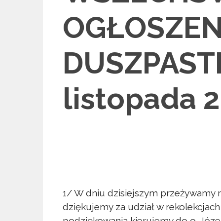
OGŁOSZEN
DUSZPASTE
listopada 
1/ W dniu dzisiejszym przeżywamy r
dziękujemy za udział w rekolekcjach 
podziękowania kierujemy do o. Józ