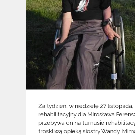
Za tydzień, w niedzielę 27 listopada
rehabilitacyjny dla Mirosława Ferens
przebywa on na turnusie rehabilita
troskliwą opieką siostry Wandy. Mimo