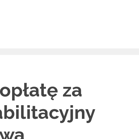
 opłatę za
bilitacyjny
awa