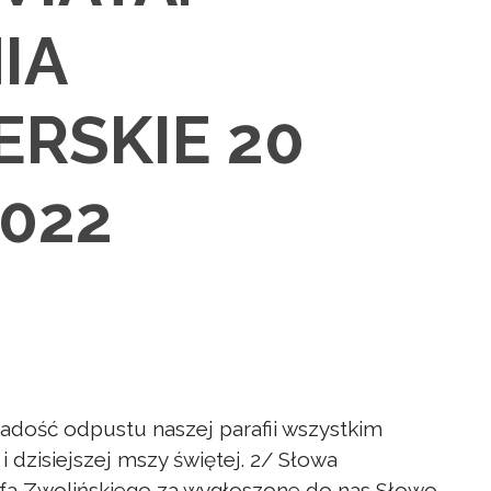
IA
RSKIE 20
2022
adość odpustu naszej parafii wszystkim
i dzisiejszej mszy świętej. 2/ Słowa
efa Zwolińskiego za wygłoszone do nas Słowo