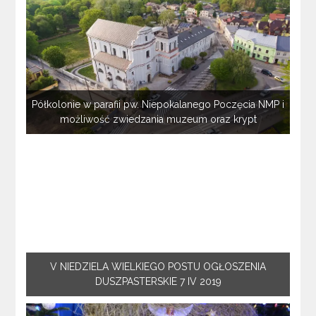
Półkolonie w parafii pw. Niepokalanego Poczęcia NMP i
możliwość zwiedzania muzeum oraz krypt
V NIEDZIELA WIELKIEGO POSTU OGŁOSZENIA
DUSZPASTERSKIE 7 IV 2019