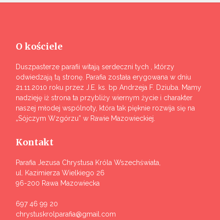
O kościele
Duszpasterze parafii witają serdeczni tych , którzy
odwiedzają tą stronę. Parafia została erygowana w dniu
21.11.2010 roku przez J.E. ks. bp Andrzeja F. Dziuba. Mamy
nadzieję iż strona ta przybliży wiernym życie i charakter
naszej młodej wspólnoty, która tak pięknie rozwija się na
„Sójczym Wzgórzu” w Rawie Mazowieckiej.
Kontakt
Parafia Jezusa Chrystusa Króla Wszechświata,
ul. Kazimierza Wielkiego 26
96-200 Rawa Mazowiecka
697 46 99 20
chrystuskrolparafia@gmail.com