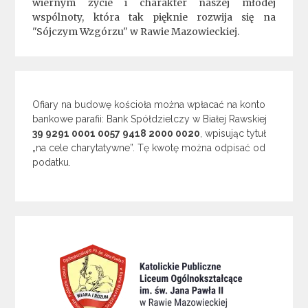
wiernym życie i charakter naszej młodej
wspólnoty, która tak pięknie rozwija się na
"Sójczym Wzgórzu" w Rawie Mazowieckiej.
Ofiary na budowę kościoła można wpłacać na konto
bankowe parafii: Bank Spółdzielczy w Białej Rawskiej
39 9291 0001 0057 9418 2000 0020
, wpisując tytuł
„na cele charytatywne”. Tę kwotę można odpisać od
podatku.