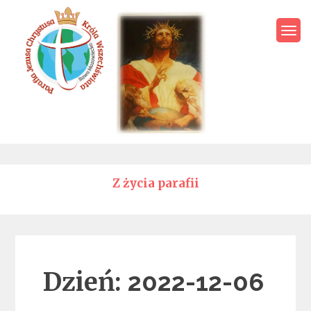
Skip
to
content
Parafia Jezusa Chrystusa
Króla Wszechświata – Rawa
Mazowiecka
Z życia parafii
Dzień:
2022-12-06