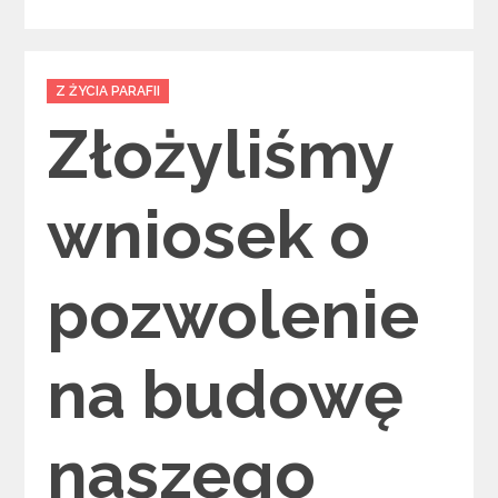
Categories
Z ŻYCIA PARAFII
Złożyliśmy
wniosek o
pozwolenie
na budowę
naszego