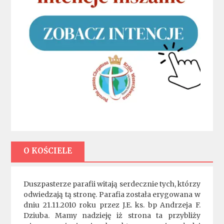
O KOŚCIELE
Duszpasterze parafii witają serdecznie tych, którzy
odwiedzają tą stronę. Parafia została erygowana w
dniu 21.11.2010 roku przez J.E. ks. bp Andrzeja F.
Dziuba. Mamy nadzieję iż strona ta przybliży