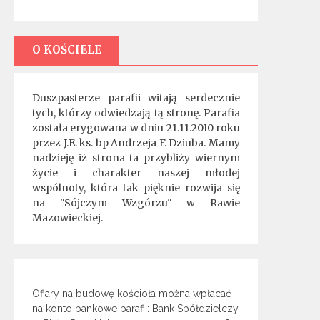
O KOŚCIELE
Duszpasterze parafii witają serdecznie
tych, którzy odwiedzają tą stronę. Parafia
została erygowana w dniu 21.11.2010 roku
przez J.E. ks. bp Andrzeja F. Dziuba. Mamy
nadzieję iż strona ta przybliży wiernym
życie i charakter naszej młodej
wspólnoty, która tak pięknie rozwija się
na "Sójczym Wzgórzu" w Rawie
Mazowieckiej.
Ofiary na budowę kościoła można wpłacać
na konto bankowe parafii: Bank Spółdzielczy