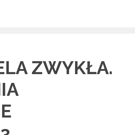
IELA ZWYKŁA.
IA
NE
3