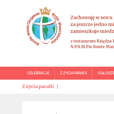
Skip
to
content
Zachowuję w sercu 
za jeszcze jedno m
zamieszkuje miedz
z testamentu Księdza 
N.P.N.M.P.w Rawie Maz
Parafia Jezusa Chrystus
CELEBRACJE
Z ŻYCIA PARAFII
OGŁOSZE
Z życia parafii