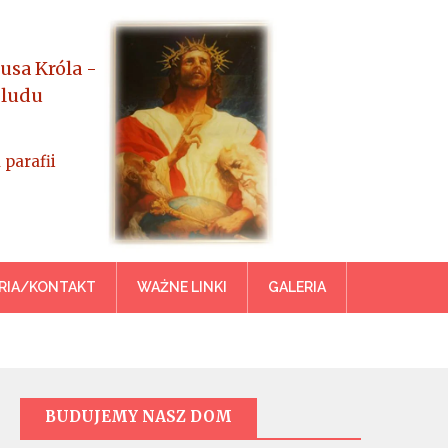
usa Króla -
 ludu
 parafii
azowiecka
RIA/KONTAKT
WAŻNE LINKI
GALERIA
BUDUJEMY NASZ DOM