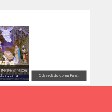
sterska w naszej
-21 stycznia
Odszedł do domu Pana…