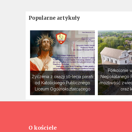
Popularne artykuły
Półkolonie w
Życzenia z okazji 10-lecia parafii
Niepokalanego 
od Katolickiego Publicznego
możliwość zwie
Liceum Ogólnokształcącego
oraz 
O kościele