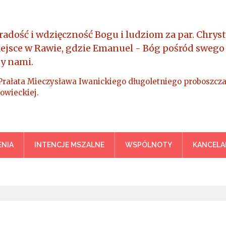
radość i wdzięczność Bogu i ludziom za par. Chryst
iejsce w Rawie, gdzie Emanuel - Bóg pośród swego
y nami.
Prałata Mieczysława Iwanickiego długoletniego proboszcza
owieckiej.
a Króla Wszechświata – Rawa M
NIA
INTENCJE MSZALNE
WSPÓLNOTY
KANCELA