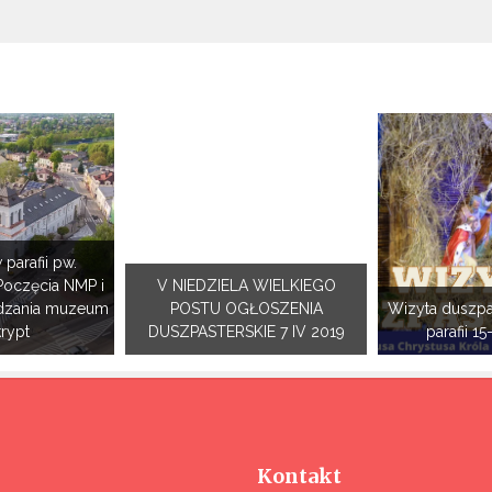
 parafii pw.
Poczęcia NMP i
V NIEDZIELA WIELKIEGO
dzania muzeum
POSTU OGŁOSZENIA
Wizyta duszpa
krypt
DUSZPASTERSKIE 7 IV 2019
parafii 15
Kontakt