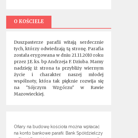
O KOŚCIELE
Duszpasterze parafii witają serdecznie
tych, którzy odwiedzają tą stronę. Parafia
została erygowana w dniu 21.11.2010 roku
przez J.E. ks. bp Andrzeja F. Dziuba. Mamy
nadzieję iż strona ta przybliży wiernym
życie i charakter naszej młodej
wspólnoty, która tak pięknie rozwija się
na "Sójczym Wzgórzu" w Rawie
Mazowieckiej.
Ofiary na budowę kościoła można wpłacać
na konto bankowe parafii: Bank Spółdzielczy