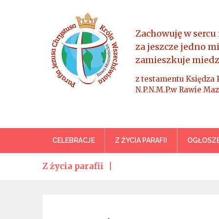
Skip
to
content
Zachowuję w sercu 
za jeszcze jedno m
zamieszkuje miedz
z testamentu Księdza 
N.P.N.M.P.w Rawie Maz
Parafia Jezusa Chrystus
CELEBRACJE
Z ŻYCIA PARAFII
OGŁOSZE
Z życia parafii