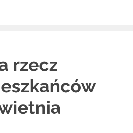
a rzecz
ieszkańców
kwietnia