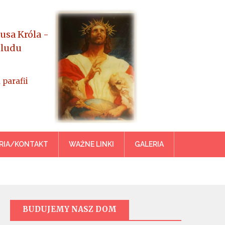
usa Króla -
 ludu
 parafii
azowiecka
RIA/KONTAKT
WAŻNE LINKI
GALERIA
BUDUJEMY NASZ DOM