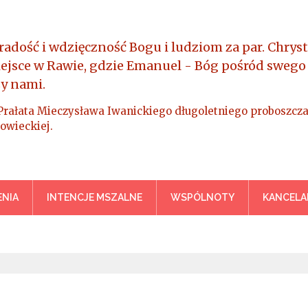
radość i wdzięczność Bogu i ludziom za par. Chryst
iejsce w Rawie, gdzie Emanuel - Bóg pośród swego
y nami.
Prałata Mieczysława Iwanickiego długoletniego proboszcza
owieckiej.
a Króla Wszechświata – Rawa M
NIA
INTENCJE MSZALNE
WSPÓLNOTY
KANCELA