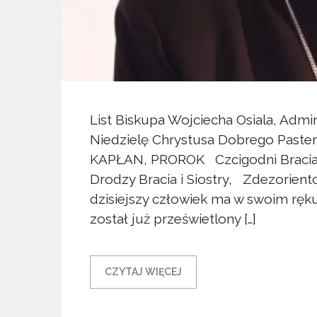
List Biskupa Wojciecha Osiala, Admin
Niedzielę Chrystusa Dobrego Past
KAPŁAN, PROROK Czcigodni Bracia 
Drodzy Bracia i Siostry, Zdezorien
dzisiejszy człowiek ma w swoim ręku
został już prześwietlony […]
CZYTAJ WIĘCEJ