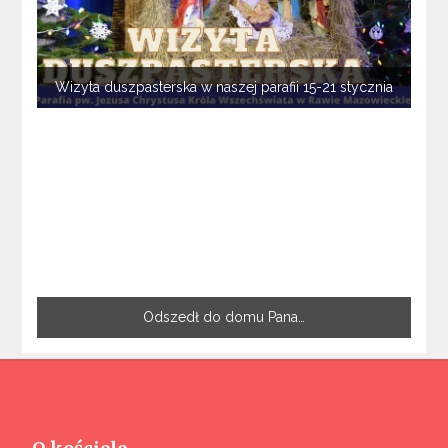
Wizyta duszpasterska w naszej parafii 15-21 stycznia
Odszedł do domu Pana…