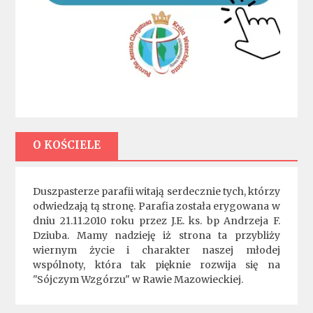
O KOŚCIELE
Duszpasterze parafii witają serdecznie tych, którzy
odwiedzają tą stronę. Parafia została erygowana w
dniu 21.11.2010 roku przez J.E. ks. bp Andrzeja F.
Dziuba. Mamy nadzieję iż strona ta przybliży
wiernym życie i charakter naszej młodej
wspólnoty, która tak pięknie rozwija się na
"Sójczym Wzgórzu" w Rawie Mazowieckiej.