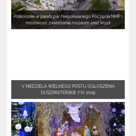
Półkolonie w parafii pw. Niepokalanego Poczęcia NMP i
możliwość zwiedzania muzeum oraz krypt
V NIEDZIELA WIELKIEGO POSTU OGŁOSZENIA
DUSZPASTERSKIE 7 IV 2019