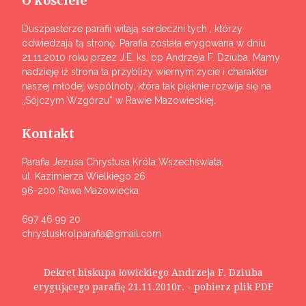
O kościele
Duszpasterze parafii witają serdeczni tych , którzy
odwiedzają tą stronę. Parafia została erygowana w dniu
21.11.2010 roku przez J.E. ks. bp Andrzeja F. Dziuba. Mamy
nadzieję iż strona ta przybliży wiernym życie i charakter
naszej młodej wspólnoty, która tak pięknie rozwija się na
„Sójczym Wzgórzu” w Rawie Mazowieckiej.
Kontakt
Parafia Jezusa Chrystusa Króla Wszechświata,
ul. Kazimierza Wielkiego 26
96-200 Rawa Mazowiecka
697 46 99 20
chrystuskrolparafia@gmail.com
Dekret biskupa łowickiego Andrzeja F. Dziuba
erygującego parafię 21.11.2010r. - pobierz plik PDF