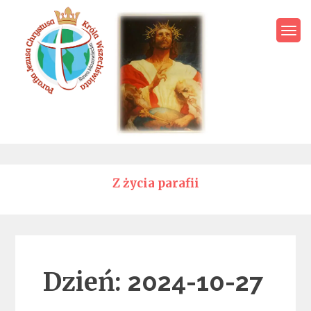
Skip
to
content
Parafia Jezusa Chrystusa
Króla Wszechświata – Rawa
Mazowiecka
Z życia parafii
Dzień:
2024-10-27