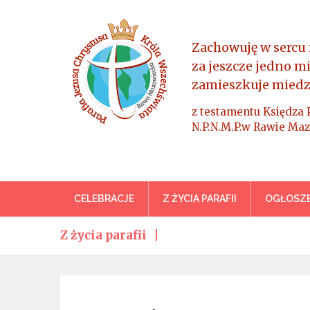
Skip
to
content
Zachowuję w sercu 
za jeszcze jedno m
zamieszkuje miedz
z testamentu Księdza 
N.P.N.M.P.w Rawie Maz
Parafia Jezusa Chrystus
CELEBRACJE
Z ŻYCIA PARAFII
OGŁOSZE
Z życia parafii