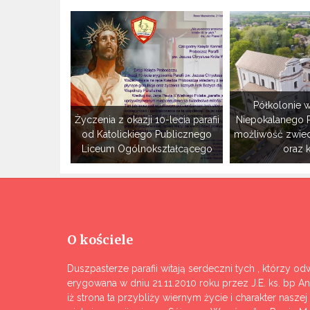
Półkolonie w
Życzenia z okazji 10-lecia parafii
Niepokalanego 
od Katolickiego Publicznego
możliwość zwie
Liceum Ogólnokształcącego
oraz 
O kościele
Duszpasterze parafii witają serdeczni tych , którzy odw
erygowana w dniu 21.11.2010 roku przez J.E. ks. bp A
iż strona ta przybliży wiernym życie i charakter nasze