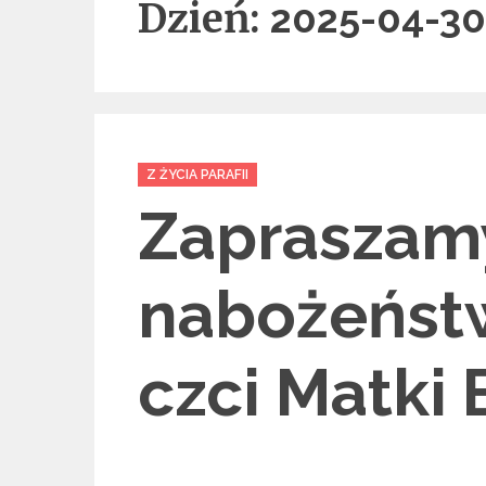
Dzień:
2025-04-30
Categories
Z ŻYCIA PARAFII
Zapraszam
nabożeńst
czci Matki 