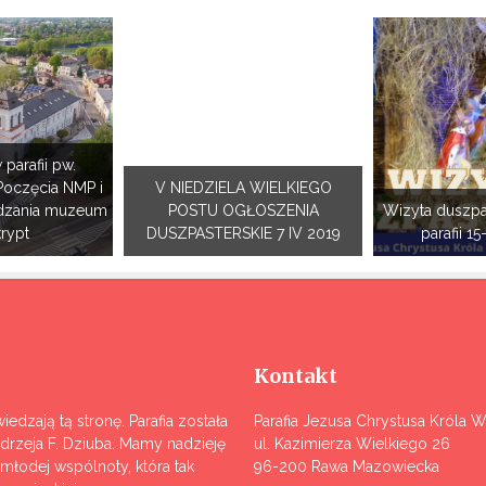
 parafii pw.
Poczęcia NMP i
V NIEDZIELA WIELKIEGO
dzania muzeum
POSTU OGŁOSZENIA
Wizyta duszpa
krypt
DUSZPASTERSKIE 7 IV 2019
parafii 15
Kontakt
iedzają tą stronę. Parafia została
Parafia Jezusa Chrystusa Króla 
ndrzeja F. Dziuba. Mamy nadzieję
ul. Kazimierza Wielkiego 26
j młodej wspólnoty, która tak
96-200 Rawa Mazowiecka