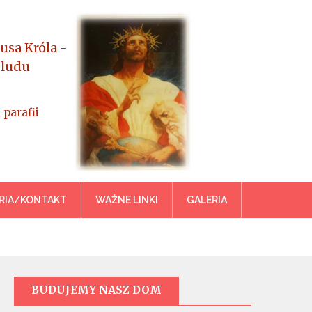
usa Króla -
 ludu
 parafii
azowiecka
RIA/KONTAKT
WAŻNE LINKI
GALERIA
BUDUJEMY NASZ DOM