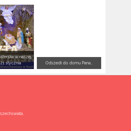
sterska w naszej
-21 stycznia
Odszedł do domu Pana…
Wszechświata,