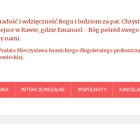
radość i wdzięczność Bogu i ludziom za par. Chryst
iejsce w Rawie, gdzie Emanuel - Bóg pośród swego
y nami.
Prałata Mieczysława Iwanickiego długoletniego proboszcza
owieckiej.
a Króla Wszechświata – Rawa M
NIA
INTENCJE MSZALNE
WSPÓLNOTY
KANCELA