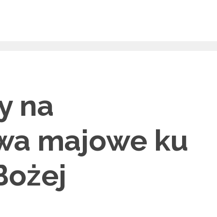
y na
wa majowe ku
Bożej