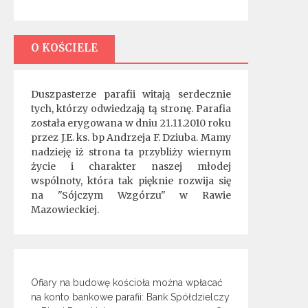
O KOŚCIELE
Duszpasterze parafii witają serdecznie
tych, którzy odwiedzają tą stronę. Parafia
została erygowana w dniu 21.11.2010 roku
przez J.E. ks. bp Andrzeja F. Dziuba. Mamy
nadzieję iż strona ta przybliży wiernym
życie i charakter naszej młodej
wspólnoty, która tak pięknie rozwija się
na "Sójczym Wzgórzu" w Rawie
Mazowieckiej.
Ofiary na budowę kościoła można wpłacać
na konto bankowe parafii: Bank Spółdzielczy