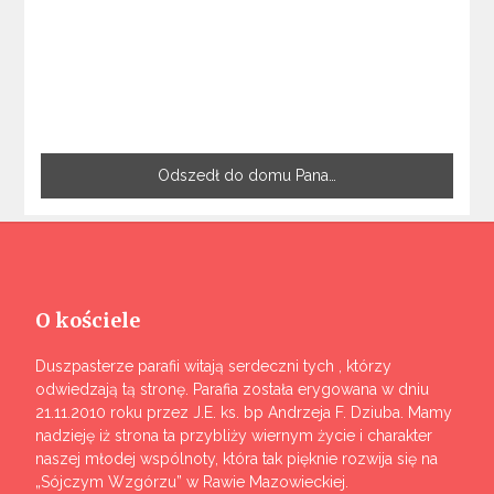
Odszedł do domu Pana…
O kościele
Duszpasterze parafii witają serdeczni tych , którzy
odwiedzają tą stronę. Parafia została erygowana w dniu
21.11.2010 roku przez J.E. ks. bp Andrzeja F. Dziuba. Mamy
nadzieję iż strona ta przybliży wiernym życie i charakter
naszej młodej wspólnoty, która tak pięknie rozwija się na
„Sójczym Wzgórzu” w Rawie Mazowieckiej.