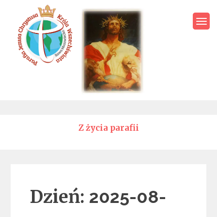
Skip
to
content
Parafia Jezusa Chrystusa
Króla Wszechświata – Rawa
Mazowiecka
Z życia parafii
Dzień:
2025-08-