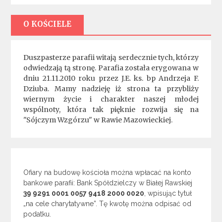
O KOŚCIELE
Duszpasterze parafii witają serdecznie tych, którzy
odwiedzają tą stronę. Parafia została erygowana w
dniu 21.11.2010 roku przez J.E. ks. bp Andrzeja F.
Dziuba. Mamy nadzieję iż strona ta przybliży
wiernym życie i charakter naszej młodej
wspólnoty, która tak pięknie rozwija się na
"Sójczym Wzgórzu" w Rawie Mazowieckiej.
Ofiary na budowę kościoła można wpłacać na konto
bankowe parafii: Bank Spółdzielczy w Białej Rawskiej
39 9291 0001 0057 9418 2000 0020
, wpisując tytuł
„na cele charytatywne”. Tę kwotę można odpisać od
podatku.