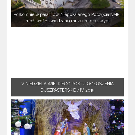
Półkolonie w parafii pw. Niepokalanego Poczęcia NMP i
możliwość zwiedzania muzeum oraz krypt
V NIEDZIELA WIELKIEGO POSTU OGŁOSZENIA
DUSZPASTERSKIE 7 IV 2019