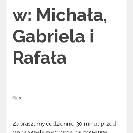
w: Michała,
Gabriela i
Rafała
0
Zapraszamy codziennie 30 minut przed
mszą świętą wieczorną na nowennę