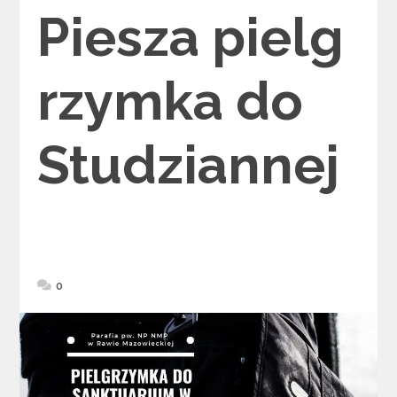
Piesza pielg
rzymka do
Studziannej
0