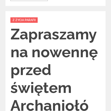
Categories
Z ŻYCIA PARAFII
Zapraszamy
na nowennę
przed
świętem
Archaniołó