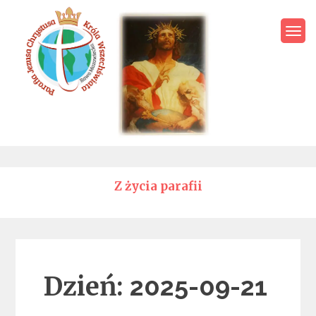
Skip
to
content
Parafia Jezusa Chrystusa
Króla Wszechświata – Rawa
Mazowiecka
Z życia parafii
Dzień:
2025-09-21