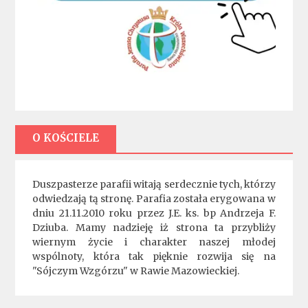
O KOŚCIELE
Duszpasterze parafii witają serdecznie tych, którzy
odwiedzają tą stronę. Parafia została erygowana w
dniu 21.11.2010 roku przez J.E. ks. bp Andrzeja F.
Dziuba. Mamy nadzieję iż strona ta przybliży
wiernym życie i charakter naszej młodej
wspólnoty, która tak pięknie rozwija się na
"Sójczym Wzgórzu" w Rawie Mazowieckiej.