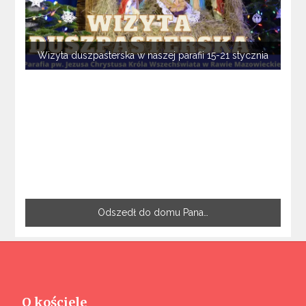
Wizyta duszpasterska w naszej parafii 15-21 stycznia
Odszedł do domu Pana…
O kościele