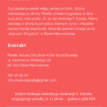
Duszpasterze parafii witają serdeczni tych , którzy
odwiedzają tą stronę. Parafia została erygowana w dniu
21.11.2010 roku przez J.E. ks. bp Andrzeja F. Dziuba. Mamy
nadzieję iż strona ta przybliży wiernym życie i charakter
naszej młodej wspólnoty, która tak pięknie rozwija się na
„Sójczym Wzgórzu” w Rawie Mazowieckiej.
Kontakt
Parafia Jezusa Chrystusa Króla Wszechświata,
ul. Kazimierza Wielkiego 26
96-200 Rawa Mazowiecka
697 46 99 20
chrystuskrolparafia@gmail.com
Dekret biskupa łowickiego Andrzeja F. Dziuba
erygującego parafię 21.11.2010r. - pobierz plik PDF