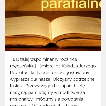
1. Dzisiaj wspominamy rocznicę
męczeńskiej śmierci bł. Księdza Jerzego
Popiełuszki. Niech ten błogosławiony
wyprasza dla naszej Ojczyzny potrzebne
łaski. 2. Przeżywając dzisiaj niedzielę
misyjną, pamiętajmy w modlitwie za
misjonarzy i módlmy się powołania
misyjne. 3. W środę obchodzimy