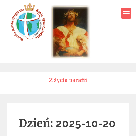
Skip
to
content
Parafia Jezusa Chrystusa
Króla Wszechświata – Rawa
Mazowiecka
Z życia parafii
Dzień:
2025-10-20