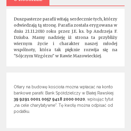
Duszpasterze parafii witają serdecznie tych, którzy
odwiedzają tą stronę. Parafia została erygowana w
dniu 21.11.2010 roku przez J.E. ks. bp Andrzeja F.
Dziuba. Mamy nadzieję iż strona ta przybliży
wiernym życie i charakter naszej młodej
wspólnoty, która tak pięknie rozwija się na
"Sójczym Wzgórzu" w Rawie Mazowieckiej.
Ofiary na budowę kościoła można wpłacać na konto
bankowe parafii: Bank Spółdzielczy w Białej Rawskiej
39 9291 0001 0057 9418 2000 0020
, wpisując tytuł
„na cele charytatywne”. Tę kwotę można odpisać od
podatku.