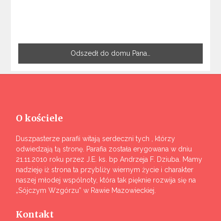
Odszedł do domu Pana…
O kościele
Duszpasterze parafii witają serdeczni tych , którzy
odwiedzają tą stronę. Parafia została erygowana w dniu
21.11.2010 roku przez J.E. ks. bp Andrzeja F. Dziuba. Mamy
nadzieję iż strona ta przybliży wiernym życie i charakter
naszej młodej wspólnoty, która tak pięknie rozwija się na
„Sójczym Wzgórzu” w Rawie Mazowieckiej.
Kontakt