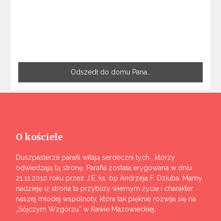
Odszedł do domu Pana…
O kościele
Duszpasterze parafii witają serdeczni tych , którzy
odwiedzają tą stronę. Parafia została erygowana w dniu
21.11.2010 roku przez J.E. ks. bp Andrzeja F. Dziuba. Mamy
nadzieję iż strona ta przybliży wiernym życie i charakter
naszej młodej wspólnoty, która tak pięknie rozwija się na
„Sójczym Wzgórzu” w Rawie Mazowieckiej.