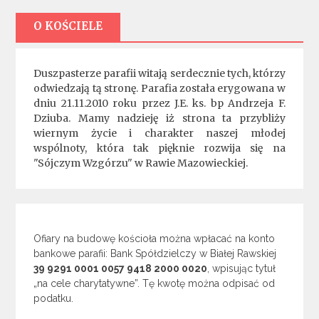
O KOŚCIELE
Duszpasterze parafii witają serdecznie tych, którzy
odwiedzają tą stronę. Parafia została erygowana w
dniu 21.11.2010 roku przez J.E. ks. bp Andrzeja F.
Dziuba. Mamy nadzieję iż strona ta przybliży
wiernym życie i charakter naszej młodej
wspólnoty, która tak pięknie rozwija się na
"Sójczym Wzgórzu" w Rawie Mazowieckiej.
Ofiary na budowę kościoła można wpłacać na konto
bankowe parafii: Bank Spółdzielczy w Białej Rawskiej
39 9291 0001 0057 9418 2000 0020
, wpisując tytuł
„na cele charytatywne”. Tę kwotę można odpisać od
podatku.