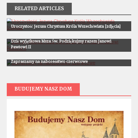
RELATED ARTICLES
Z Życia Parafii
Uroczystość Jezusa Chrystusa Króla Wszechświata [zdjęcia]
Z Życia Parafii
Dziś wyjątkowa Msza Św. Podziękujmy razem Janowi
Pawłowi II
Z Życia Parafii
Zapraszamy na nabożeństwo czerwcowe
BUDUJEMY NASZ DOM