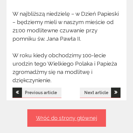
W najbliższą niedzielę – w Dzień Papieski
– będziemy mieli w naszym mieście od
21:00 modlitewne czuwanie przy
pomniku św. Jana Pawła II.
W roku kiedy obchodzimy 100-lecie
urodzin tego Wielkiego Polaka i Papieża
zgromadźmy się na modlitwę i
dziękczynienie.
Nawigacja
Previous article
Next article
wpisu
Wróć do strony głównej