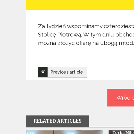
Za tydzień wspominamy czterdziestą
Stolicę Piotrową. W tym dniu obcho
można złożyć ofiarę na ubogą młodzi
Nawigacja
Previous article
wpisu
Wróć d
RELATED ARTICLES
Z Życia Paraf
Torba Miłos