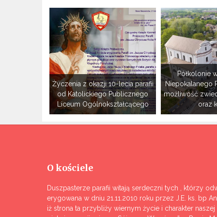
Półkolonie w
Życzenia z okazji 10-lecia parafii
Niepokalanego 
od Katolickiego Publicznego
możliwość zwie
Liceum Ogólnokształcącego
oraz 
O kościele
Duszpasterze parafii witają serdeczni tych , którzy odw
erygowana w dniu 21.11.2010 roku przez J.E. ks. bp A
iż strona ta przybliży wiernym życie i charakter nasze