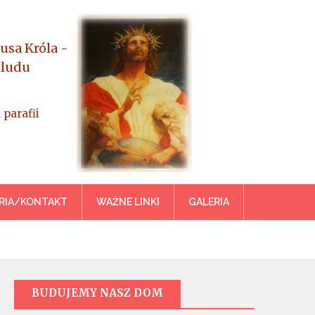
usa Króla -
 ludu
 parafii
azowiecka
RIA/KONTAKT
WAŻNE LINKI
GALERIA
BUDUJEMY NASZ DOM