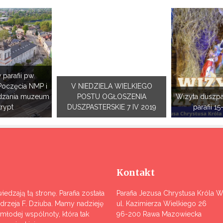
 parafii pw.
Poczęcia NMP i
V NIEDZIELA WIELKIEGO
dzania muzeum
POSTU OGŁOSZENIA
Wizyta duszpa
krypt
DUSZPASTERSKIE 7 IV 2019
parafii 15
Kontakt
iedzają tą stronę. Parafia została
Parafia Jezusa Chrystusa Króla 
ndrzeja F. Dziuba. Mamy nadzieję
ul. Kazimierza Wielkiego 26
j młodej wspólnoty, która tak
96-200 Rawa Mazowiecka