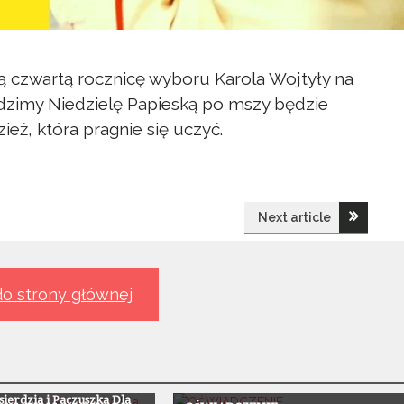
 czwartą rocznicę wyboru Karola Wojtyły na
dzimy Niedzielę Papieską po mszy będzie
eż, która pragnie się uczyć.
Next article
o strony głównej
ii
Z Życia Parafii
ierdzia i Paczuszka Dla