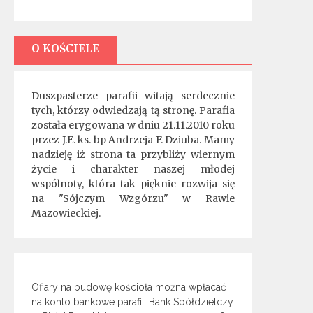
O KOŚCIELE
Duszpasterze parafii witają serdecznie
tych, którzy odwiedzają tą stronę. Parafia
została erygowana w dniu 21.11.2010 roku
przez J.E. ks. bp Andrzeja F. Dziuba. Mamy
nadzieję iż strona ta przybliży wiernym
życie i charakter naszej młodej
wspólnoty, która tak pięknie rozwija się
na "Sójczym Wzgórzu" w Rawie
Mazowieckiej.
Ofiary na budowę kościoła można wpłacać
na konto bankowe parafii: Bank Spółdzielczy