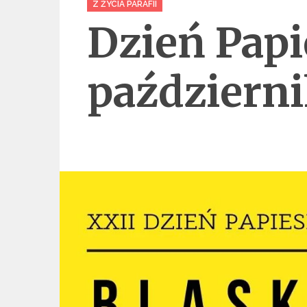
Z ŻYCIA PARAFII
Dzień Papi
październ