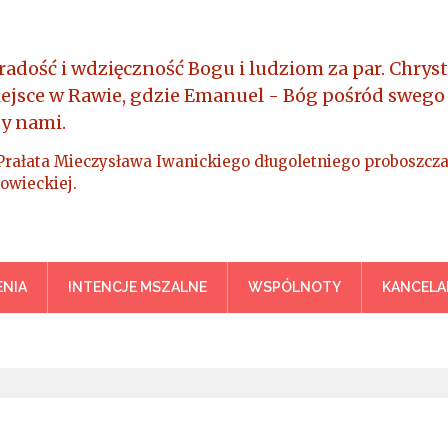
radość i wdzięczność Bogu i ludziom za par. Chryst
iejsce w Rawie, gdzie Emanuel - Bóg pośród swego
y nami.
Prałata Mieczysława Iwanickiego długoletniego proboszcza
owieckiej.
a Króla Wszechświata – Rawa M
NIA
INTENCJE MSZALNE
WSPÓLNOTY
KANCELA