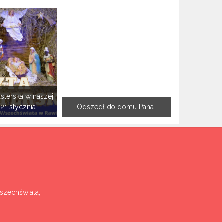
sterska w naszej
-21 stycznia
Odszedł do domu Pana…
Wszechświata,