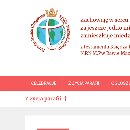
Skip
to
content
Zachowuję w sercu 
za jeszcze jedno m
zamieszkuje miedz
z testamentu Księdza 
N.P.N.M.P.w Rawie Maz
Parafia Jezusa Chrystus
CELEBRACJE
Z ŻYCIA PARAFII
OGŁOSZE
Z życia parafii
Categories