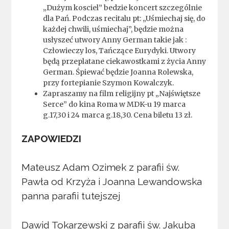
„Dużym kosciel” bedzie koncert szczególnie
dla Pań. Podczas recitalu pt: „Uśmiechaj się, do
każdej chwili, uśmiechaj”, będzie można
usłyszeć utwory Anny German takie jak :
Człowieczy los, Tańczące Eurydyki. Utwory
będą przeplatane ciekawostkami z życia Anny
German. Śpiewać będzie Joanna Rolewska,
przy fortepianie Szymon Kowalczyk.
Zapraszamy na film religijny pt „Najświętsze
Serce” do kina Roma w MDK-u 19 marca
g.17,30 i 24 marca g.18,30. Cena biletu 13 zł.
ZAPOWIEDZI
Mateusz Adam Ozimek z parafii św.
Pawła od Krzyża i Joanna Lewandowska
panna parafii tutejszej
Dawid Tokarzewski z parafii św. Jakuba