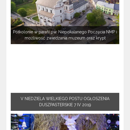
Półkolonie w parafii pw. Niepokalanego Poczęcia NMP i
możliwość zwiedzania muzeum oraz krypt
V NIEDZIELA WIELKIEGO POSTU OGŁOSZENIA
DUSZPASTERSKIE 7 IV 2019