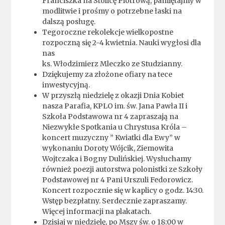
Franciszka na Stolicę Piotrową, pamiętajmy w
modlitwie i prośmy o potrzebne łaski na
dalszą posługę.
Tegoroczne rekolekcje wielkopostne
rozpoczną się 2-4 kwietnia. Nauki wygłosi dla
nas
ks. Włodzimierz Mleczko ze Studzianny.
Dziękujemy za złożone ofiary na tece
inwestycyjną.
W przyszłą niedzielę z okazji Dnia Kobiet
nasza Parafia, KPLO im. św. Jana Pawła II i
Szkoła Podstawowa nr 4 zapraszają na
Niezwykłe Spotkania u Chrystusa Króla –
koncert muzyczny ” Kwiatki dla Ewy” w
wykonaniu Doroty Wójcik, Ziemowita
Wojtczaka i Bogny Dulińskiej. Wysłuchamy
również poezji autorstwa polonistki ze Szkoły
Podstawowej nr 4 Pani Urszuli Fedorowicz.
Koncert rozpocznie się w kaplicy o godz. 14:30.
Wstęp bezpłatny. Serdecznie zapraszamy.
Więcej informacji na plakatach.
Dzisiaj w niedzielę, po Mszy św. o 18:00 w