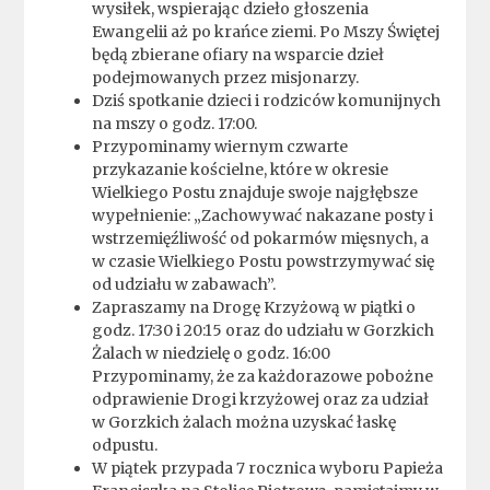
wysiłek, wspierając dzieło głoszenia
Ewangelii aż po krańce ziemi. Po Mszy Świętej
będą zbierane ofiary na wsparcie dzieł
podejmowanych przez misjonarzy.
Dziś spotkanie dzieci i rodziców komunijnych
na mszy o godz. 17:00.
Przypominamy wiernym czwarte
przykazanie kościelne, które w okresie
Wielkiego Postu znajduje swoje najgłębsze
wypełnienie: „Zachowywać nakazane posty i
wstrzemięźliwość od pokarmów mięsnych, a
w czasie Wielkiego Postu powstrzymywać się
od udziału w zabawach”.
Zapraszamy na Drogę Krzyżową w piątki o
godz. 17:30 i 20:15 oraz do udziału w Gorzkich
Żalach w niedzielę o godz. 16:00
Przypominamy, że za każdorazowe pobożne
odprawienie Drogi krzyżowej oraz za udział
w Gorzkich żalach można uzyskać łaskę
odpustu.
W piątek przypada 7 rocznica wyboru Papieża