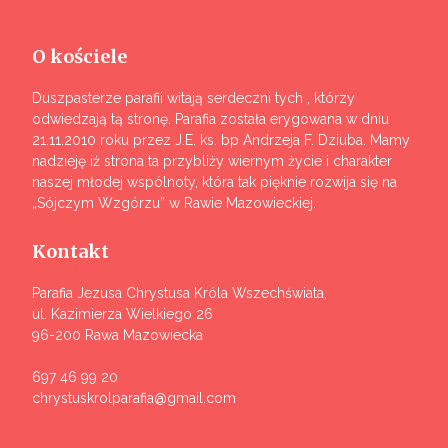
O kościele
Duszpasterze parafii witają serdeczni tych , którzy
odwiedzają tą stronę. Parafia została erygowana w dniu
21.11.2010 roku przez J.E. ks. bp Andrzeja F. Dziuba. Mamy
nadzieję iż strona ta przybliży wiernym życie i charakter
naszej młodej wspólnoty, która tak pięknie rozwija się na
„Sójczym Wzgórzu” w Rawie Mazowieckiej.
Kontakt
Parafia Jezusa Chrystusa Króla Wszechświata,
ul. Kazimierza Wielkiego 26
96-200 Rawa Mazowiecka
697 46 99 20
chrystuskrolparafia@gmail.com