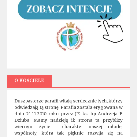
O KOŚCIELE
Duszpasterze parafii witają serdecznie tych, którzy
odwiedzają tą stronę. Parafia została erygowana w
dniu 21.11.2010 roku przez J.E. ks. bp Andrzeja F.
Dziuba. Mamy nadzieję iż strona ta przybliży
wiernym życie i charakter naszej młodej
wspólnoty, która tak pięknie rozwija się na