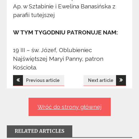
Ap. w Sztabinie i Ewelina Banasińska z
parafii tutejszej
W TYM TYGODNIU PATRONUJE NAM:
19 III – św. Józef, Oblubieniec
Najświętszej Maryi Panny, patron
Kościoła.
Nawigacja
Previous article
Next article
wpisu
Wróć do strony głównej
RELATED ARTICLES
Ogłoszenia