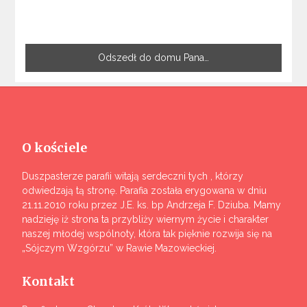
Odszedł do domu Pana…
O kościele
Duszpasterze parafii witają serdeczni tych , którzy
odwiedzają tą stronę. Parafia została erygowana w dniu
21.11.2010 roku przez J.E. ks. bp Andrzeja F. Dziuba. Mamy
nadzieję iż strona ta przybliży wiernym życie i charakter
naszej młodej wspólnoty, która tak pięknie rozwija się na
„Sójczym Wzgórzu” w Rawie Mazowieckiej.
Kontakt