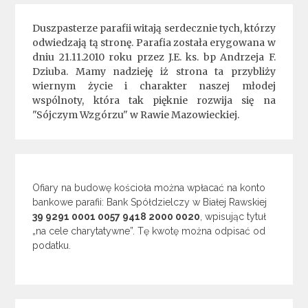
Duszpasterze parafii witają serdecznie tych, którzy
odwiedzają tą stronę. Parafia została erygowana w
dniu 21.11.2010 roku przez J.E. ks. bp Andrzeja F.
Dziuba. Mamy nadzieję iż strona ta przybliży
wiernym życie i charakter naszej młodej
wspólnoty, która tak pięknie rozwija się na
"Sójczym Wzgórzu" w Rawie Mazowieckiej.
Ofiary na budowę kościoła można wpłacać na konto
bankowe parafii: Bank Spółdzielczy w Białej Rawskiej
39 9291 0001 0057 9418 2000 0020
, wpisując tytuł
„na cele charytatywne”. Tę kwotę można odpisać od
podatku.