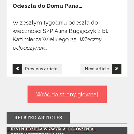
Odeszła do Domu Pana…
W zeszłym tygodniu odeszła do
wieczności Ś/P Alina Bugajczyk z bl.
Kazimierza Wielkiego 25.
Wieczny
odpoczynek…
Nawigacja
Previous article
Next article
wpisu
Wróć do strony głównej
RELATED ARTICLES
Ogłoszenia
XXVI NIEDZIELA W ZWYKŁA. OGŁOSZENIA