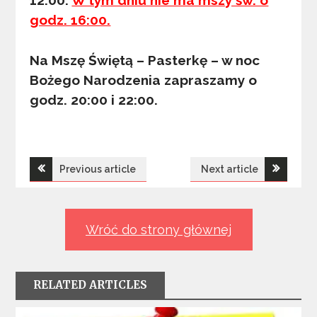
12:00.
W tym dniu nie ma mszy św. o
godz. 16:00.
Na Mszę Świętą – Pasterkę – w noc
Bożego Narodzenia zapraszamy o
godz. 20:00 i 22:00.
Nawigacja
Previous article
Next article
wpisu
Wróć do strony głównej
RELATED ARTICLES