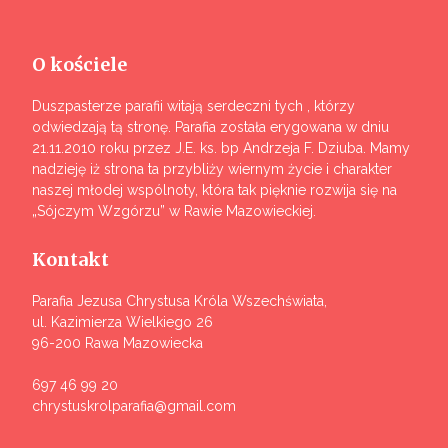
O kościele
Duszpasterze parafii witają serdeczni tych , którzy
odwiedzają tą stronę. Parafia została erygowana w dniu
21.11.2010 roku przez J.E. ks. bp Andrzeja F. Dziuba. Mamy
nadzieję iż strona ta przybliży wiernym życie i charakter
naszej młodej wspólnoty, która tak pięknie rozwija się na
„Sójczym Wzgórzu” w Rawie Mazowieckiej.
Kontakt
Parafia Jezusa Chrystusa Króla Wszechświata,
ul. Kazimierza Wielkiego 26
96-200 Rawa Mazowiecka
697 46 99 20
chrystuskrolparafia@gmail.com