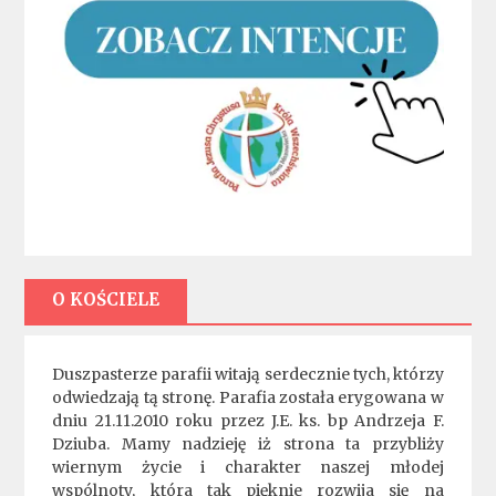
O KOŚCIELE
Duszpasterze parafii witają serdecznie tych, którzy
odwiedzają tą stronę. Parafia została erygowana w
dniu 21.11.2010 roku przez J.E. ks. bp Andrzeja F.
Dziuba. Mamy nadzieję iż strona ta przybliży
wiernym życie i charakter naszej młodej
wspólnoty, która tak pięknie rozwija się na