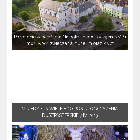
Półkolonie w parafii pw. Niepokalanego Poczęcia NMP i
możliwość zwiedzania muzeum oraz krypt
V NIEDZIELA WIELKIEGO POSTU OGŁOSZENIA
DUSZPASTERSKIE 7 IV 2019