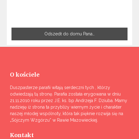
Odszedł do domu Pana…
O kościele
Duszpasterze parafii witają serdeczni tych , którzy
odwiedzają tą stronę. Parafia została erygowana w dniu
21.11.2010 roku przez J.E. ks. bp Andrzeja F. Dziuba. Mamy
nadzieję iż strona ta przybliży wiernym życie i charakter
naszej młodej wspólnoty, która tak pięknie rozwija się na
„Sójczym Wzgórzu” w Rawie Mazowieckiej.
Kontakt