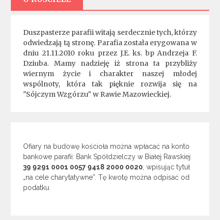
Duszpasterze parafii witają serdecznie tych, którzy
odwiedzają tą stronę. Parafia została erygowana w
dniu 21.11.2010 roku przez J.E. ks. bp Andrzeja F.
Dziuba. Mamy nadzieję iż strona ta przybliży
wiernym życie i charakter naszej młodej
wspólnoty, która tak pięknie rozwija się na
"Sójczym Wzgórzu" w Rawie Mazowieckiej.
Ofiary na budowę kościoła można wpłacać na konto
bankowe parafii: Bank Spółdzielczy w Białej Rawskiej
39 9291 0001 0057 9418 2000 0020
, wpisując tytuł
„na cele charytatywne”. Tę kwotę można odpisać od
podatku.