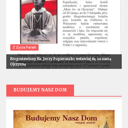
Z Życia Parafii
Błogosławiony Ks. Jerzy Popiełuszko wstawiaj się za naszą
Ojczyzną
BUDUJEMY NASZ DOM