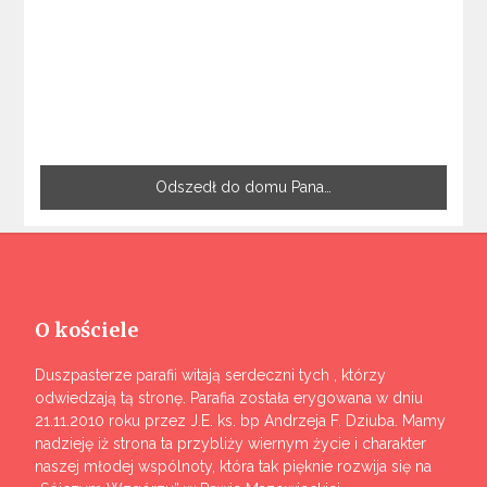
Odszedł do domu Pana…
O kościele
Duszpasterze parafii witają serdeczni tych , którzy
odwiedzają tą stronę. Parafia została erygowana w dniu
21.11.2010 roku przez J.E. ks. bp Andrzeja F. Dziuba. Mamy
nadzieję iż strona ta przybliży wiernym życie i charakter
naszej młodej wspólnoty, która tak pięknie rozwija się na