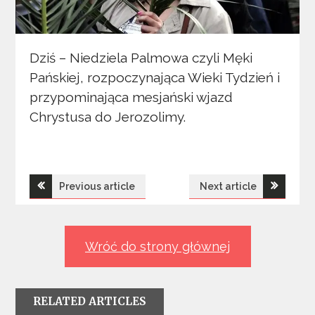
Dziś – Niedziela Palmowa czyli Męki
Pańskiej, rozpoczynająca Wieki Tydzień i
przypominająca mesjański wjazd
Chrystusa do Jerozolimy.
Nawigacja
Previous article
Next article
wpisu
Wróć do strony głównej
RELATED ARTICLES
Z Życia Parafii