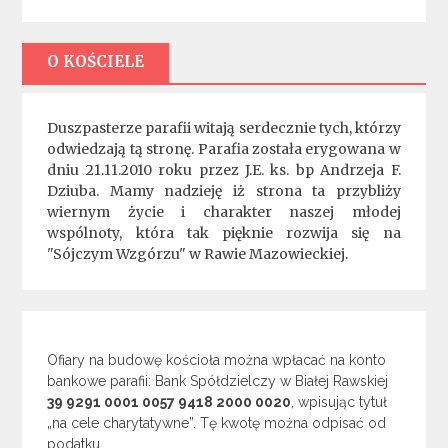
O KOŚCIELE
Duszpasterze parafii witają serdecznie tych, którzy
odwiedzają tą stronę. Parafia została erygowana w
dniu 21.11.2010 roku przez J.E. ks. bp Andrzeja F.
Dziuba. Mamy nadzieję iż strona ta przybliży
wiernym życie i charakter naszej młodej
wspólnoty, która tak pięknie rozwija się na
"Sójczym Wzgórzu" w Rawie Mazowieckiej.
Ofiary na budowę kościoła można wpłacać na konto
bankowe parafii: Bank Spółdzielczy w Białej Rawskiej
39 9291 0001 0057 9418 2000 0020
, wpisując tytuł
„na cele charytatywne”. Tę kwotę można odpisać od
podatku.