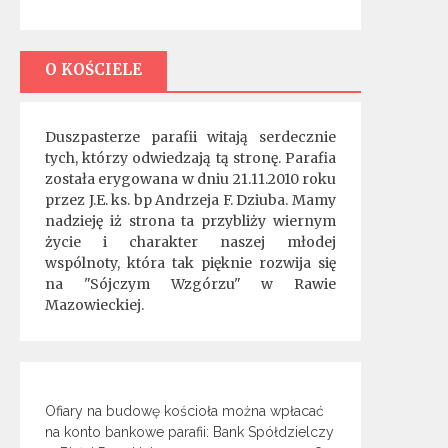
O KOŚCIELE
Duszpasterze parafii witają serdecznie
tych, którzy odwiedzają tą stronę. Parafia
została erygowana w dniu 21.11.2010 roku
przez J.E. ks. bp Andrzeja F. Dziuba. Mamy
nadzieję iż strona ta przybliży wiernym
życie i charakter naszej młodej
wspólnoty, która tak pięknie rozwija się
na "Sójczym Wzgórzu" w Rawie
Mazowieckiej.
Ofiary na budowę kościoła można wpłacać
na konto bankowe parafii: Bank Spółdzielczy