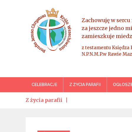
Skip
to
content
Zachowuję w sercu 
za jeszcze jedno m
zamieszkuje miedz
z testamentu Księdza 
N.P.N.M.P.w Rawie Maz
Parafia Jezusa Chrystus
CELEBRACJE
Z ŻYCIA PARAFII
OGŁOSZE
Z życia parafii
Categories