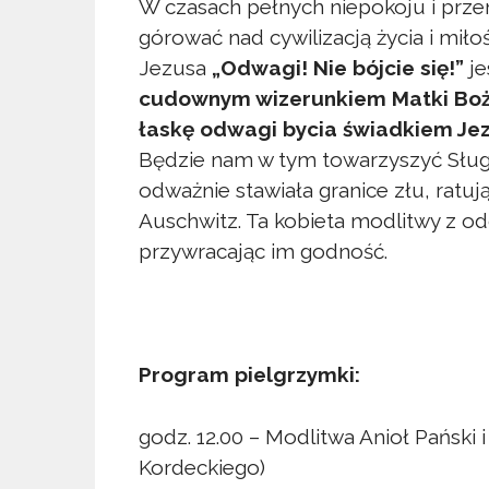
W czasach pełnych niepokoju i przem
górować nad cywilizacją życia i mił
Jezusa
„Odwagi! Nie bójcie się!”
j
cudownym wizerunkiem
Matki Bo
łaskę odwagi bycia świadkiem Je
Będzie nam w tym towarzyszyć Sług
odważnie stawiała granice złu, ratu
Auschwitz. Ta kobieta modlitwy z o
przywracając im godność.
Program pielgrzymki:
godz. 12.00 – Modlitwa Anioł Pański 
Kordeckiego)