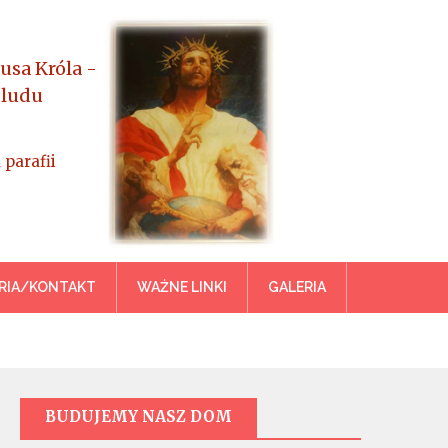
usa Króla -
 ludu
 parafii
azowiecka
RIA/KONTAKT
WAŻNE LINKI
GALERIA
BUDUJEMY NASZ DOM