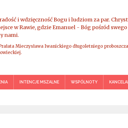
radość i wdzięczność Bogu i ludziom za par. Chryst
iejsce w Rawie, gdzie Emanuel - Bóg pośród swego
y nami.
Prałata Mieczysława Iwanickiego długoletniego proboszcza
owieckiej.
a Króla Wszechświata – Rawa M
NIA
INTENCJE MSZALNE
WSPÓLNOTY
KANCELA