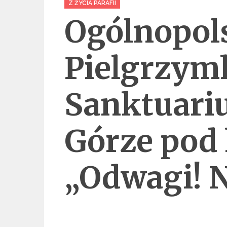
Z ŻYCIA PARAFII
Ogólnopol
Pielgrzymk
Sanktuariu
Górze pod
„Odwagi! Ni