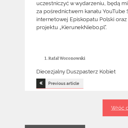
uczestniczyć w wydarzeniu, będą m
za pośrednictwem kanału YouTube S
internetowej Episkopatu Polski oraz 
projektu „KierunekNiebo.pl”.
Rafał Woronowski
Diecezjalny Duszpasterz Kobiet
Nawigacja
Previous article
wpisu
Wróć d