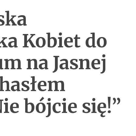
ska
a Kobiet do
m na Jasnej
 hasłem
e bójcie się!”