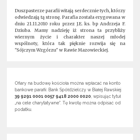
Duszpasterze parafii witają serdecznie tych, którzy
odwiedzają tą stronę. Parafia została erygowana w
dniu 21.11.2010 roku przez J.E. ks. bp Andrzeja F.
Dziuba. Mamy nadzieję iż strona ta przybliży
wiernym życie i charakter naszej młodej
wspólnoty, która tak pięknie rozwija się na
"Sójczym Wzgórzu" w Rawie Mazowieckiej.
Ofiary na budowę kościoła można wpłacać na konto
bankowe parafii: Bank Spółdzielczy w Białej Rawskiej
39 9291 0001 0057 9418 2000 0020
, wpisując tytuł
„na cele charytatywne”. Tę kwotę można odpisać od
podatku.