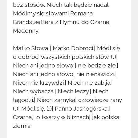
bez stosów. Niech tak będzie nadal.
Módlmy się słowami Romana
Brandstaettera z Hymnu do Czarnej
Madonny:
Matko Słowa,| Matko Dobroci.| Módl się
o dobroć| wszystkich polskich słów. (…)|
Niech ani jedno słowo | nie będzie złe.|
Niech ani jedno słowo| nie nienawidzi.|
Niech nie krzywdzi.| Niech nie zabija.|
Niech wybacza.| Niech leczy.| Niech
łagodzi.| Niech zamyka| człowiecze rany
(…)| Módl się. (…)| Panno Jasnogórska,|
Czarna,| o twarzy w bliznach| jak polska
ziemia.