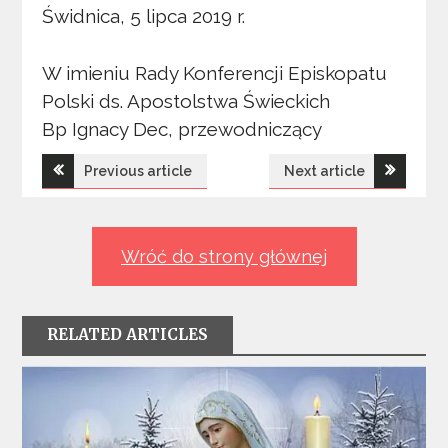
Świdnica, 5 lipca 2019 r.
W imieniu Rady Konferencji Episkopatu
Polski ds. Apostolstwa Świeckich
Bp Ignacy Dec, przewodniczący
Nawigacja
Previous article
Next article
wpisu
Wróć do strony głównej
RELATED ARTICLES