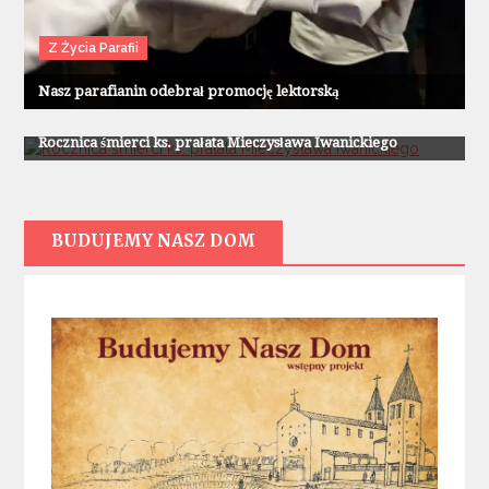
Z Życia Parafii
Nasz parafianin odebrał promocję lektorską
Z Życia Parafii
Rocznica śmierci ks. prałata Mieczysława Iwanickiego
BUDUJEMY NASZ DOM