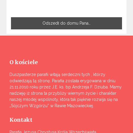
Odszedł do domu Pana…
O kościele
Duszpasterze parafii witają serdeczni tych , którzy
odwiedzają tą stronę. Parafia została erygowana w dniu
21.11.2010 roku przez J.E. ks. bp Andrzeja F. Dziuba. Mamy
nadzieję iż strona ta przybliży wiernym życie i charakter
naszej młodej wspólnoty, która tak pięknie rozwija się na
„Sójczym Wzgórzu” w Rawie Mazowieckiej.
Kontakt
Parafia Jezusa Chrystusa Króla Wszechświata,