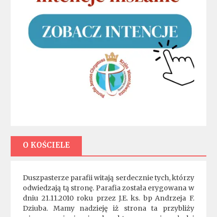
O KOŚCIELE
Duszpasterze parafii witają serdecznie tych, którzy
odwiedzają tą stronę. Parafia została erygowana w
dniu 21.11.2010 roku przez J.E. ks. bp Andrzeja F.
Dziuba. Mamy nadzieję iż strona ta przybliży