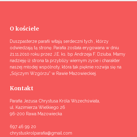
O kościele
Duszpasterze parafii witają serdeczni tych , którzy
odwiedzają tą stronę. Parafia została erygowana w dniu
21.11.2010 roku przez J.E. ks. bp Andrzeja F. Dziuba. Mamy
nadzieję iż strona ta przybliży wiernym życie i charakter
naszej młodej wspólnoty, która tak pięknie rozwija się na
„Sójczym Wzgórzu” w Rawie Mazowieckiej.
Kontakt
Parafia Jezusa Chrystusa Króla Wszechświata,
ul. Kazimierza Wielkiego 26
96-200 Rawa Mazowiecka
697 46 99 20
chrystuskrolparafia@gmail.com