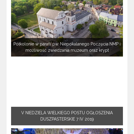
Półkolonie w parafii pw. Niepokalanego Poczęcia NMP i
możliwość zwiedzania muzeum oraz krypt
V NIEDZIELA WIELKIEGO POSTU OGŁOSZENIA
DUSZPASTERSKIE 7 IV 2019