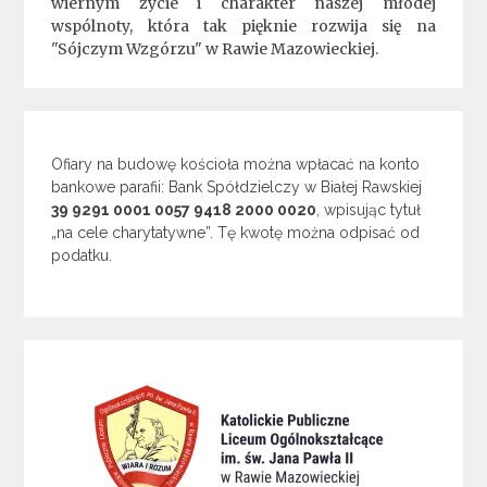
wiernym życie i charakter naszej młodej
wspólnoty, która tak pięknie rozwija się na
"Sójczym Wzgórzu" w Rawie Mazowieckiej.
Ofiary na budowę kościoła można wpłacać na konto
bankowe parafii: Bank Spółdzielczy w Białej Rawskiej
39 9291 0001 0057 9418 2000 0020
, wpisując tytuł
„na cele charytatywne”. Tę kwotę można odpisać od
podatku.