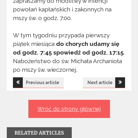
zapraszamy do modlitwy w intencji
powołań kapłańskich i zakonnych na
mszy św. o godz. 7:00.
W tym tygodniu przypada pierwszy
piątek miesiąca
do chorych udamy się
od godz. 7:45
spowiedź od godz. 17:15
.
Nabożeństwo do św. Michała Archanioła
po mszy św. wieczornej.
Nawigacja
Previous article
Next article
wpisu
Wróć do strony głównej
RELATED ARTICLES