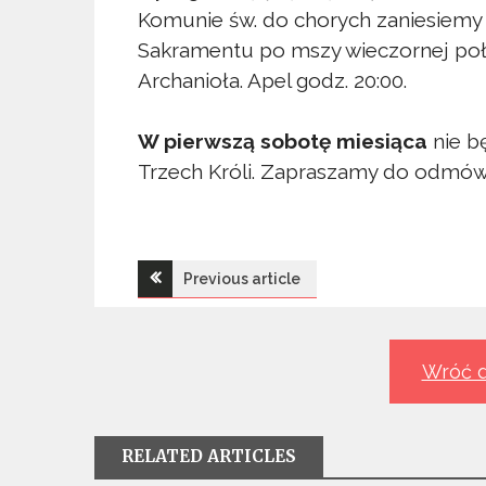
Komunie św. do chorych zaniesiemy 
Sakramentu po mszy wieczornej poł
Archanioła. Apel godz. 20:00.
W pierwszą sobotę miesiąca
nie b
Trzech Króli. Zapraszamy do odmów
Nawigacja
Previous article
wpisu
Wróć d
RELATED ARTICLES