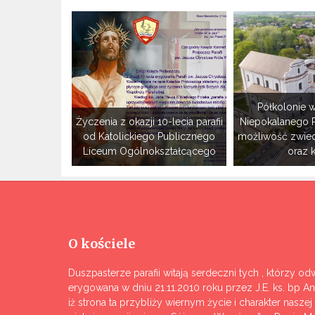
Półkolonie w
Życzenia z okazji 10-lecia parafii
Niepokalanego 
od Katolickiego Publicznego
możliwość zwie
Liceum Ogólnokształcącego
oraz 
O kościele
Duszpasterze parafii witają serdeczni tych , którzy odw
erygowana w dniu 21.11.2010 roku przez J.E. ks. bp A
iż strona ta przybliży wiernym życie i charakter nasze