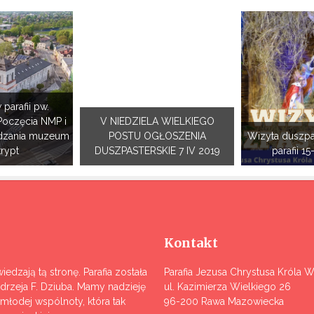
 parafii pw.
Poczęcia NMP i
V NIEDZIELA WIELKIEGO
dzania muzeum
POSTU OGŁOSZENIA
Wizyta duszpa
krypt
DUSZPASTERSKIE 7 IV 2019
parafii 15
Kontakt
iedzają tą stronę. Parafia została
Parafia Jezusa Chrystusa Króla 
ndrzeja F. Dziuba. Mamy nadzieję
ul. Kazimierza Wielkiego 26
j młodej wspólnoty, która tak
96-200 Rawa Mazowiecka