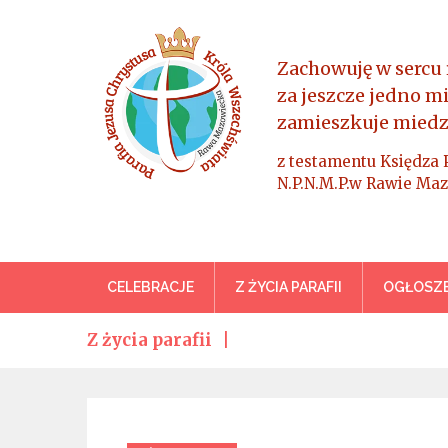
Skip
to
content
Zachowuję w sercu 
za jeszcze jedno m
zamieszkuje miedz
z testamentu Księdza 
N.P.N.M.P.w Rawie Maz
Parafia Jezusa Chrystus
CELEBRACJE
Z ŻYCIA PARAFII
OGŁOSZE
Z życia parafii
Categories