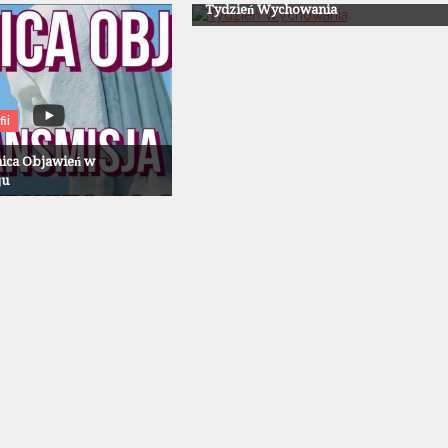
Tydzień Wychowania
ii
nica Objawień w
ju