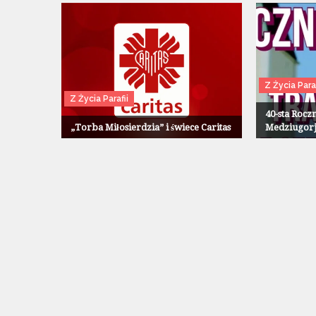
Z Życia Paraf
Z Życia Parafii
40-sta Rocz
„Torba Miłosierdzia” i świece Caritas
Medziugor