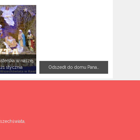
sterska w naszej
-21 stycznia
Odszedł do domu Pana…
Wszechświata,