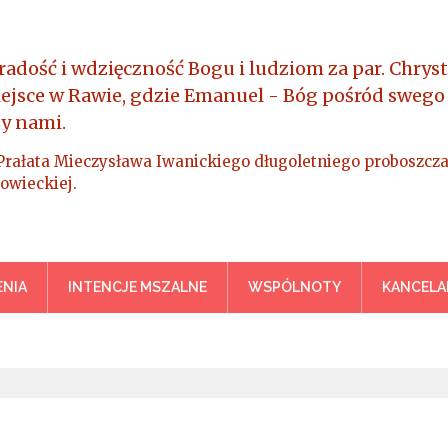
radość i wdzięczność Bogu i ludziom za par. Chryst
iejsce w Rawie, gdzie Emanuel - Bóg pośród swego
y nami.
Prałata Mieczysława Iwanickiego długoletniego proboszcza
owieckiej.
a Króla Wszechświata – Rawa M
NIA
INTENCJE MSZALNE
WSPÓLNOTY
KANCELA