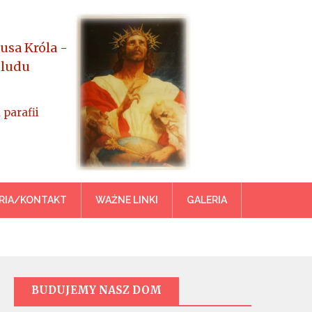
usa Króla -
 ludu
 parafii
azowiecka
RIA/KONTAKT
WAŻNE LINKI
GALERIA
BUDUJEMY NASZ DOM