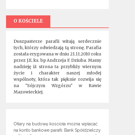
O KOŚCIELE
Duszpasterze parafii witają serdecznie
tych, którzy odwiedzają tą stronę. Parafia
została erygowana w dniu 21.11.2010 roku
przez J.E. ks. bp Andrzeja F. Dziuba. Mamy
nadzieję iż strona ta przybliży wiernym
życie i charakter naszej młodej
wspólnoty, która tak pięknie rozwija się
na "Sójczym Wzgórzu" w Rawie
Mazowieckiej.
Ofiary na budowę kościoła można wpłacać
na konto bankowe parafii: Bank Spółdzielczy