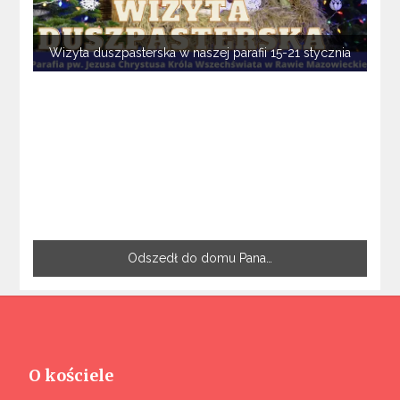
Wizyta duszpasterska w naszej parafii 15-21 stycznia
Odszedł do domu Pana…
O kościele