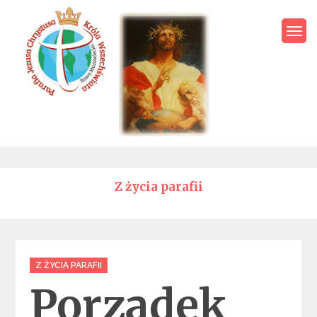
Skip
to
content
Parafia Jezusa Chrystusa
Króla Wszechświata – Rawa
Mazowiecka
Z życia parafii
Categories
Z ŻYCIA PARAFII
Porządek