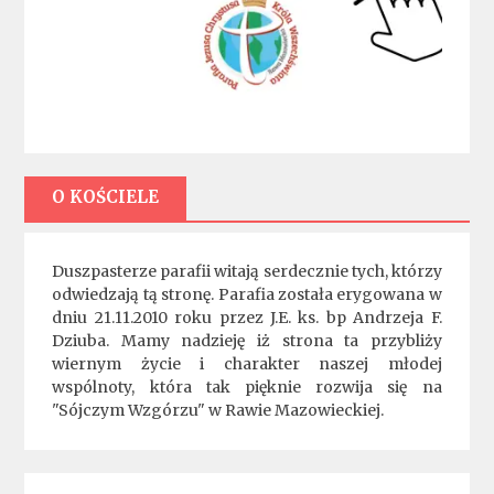
O KOŚCIELE
Duszpasterze parafii witają serdecznie tych, którzy
odwiedzają tą stronę. Parafia została erygowana w
dniu 21.11.2010 roku przez J.E. ks. bp Andrzeja F.
Dziuba. Mamy nadzieję iż strona ta przybliży
wiernym życie i charakter naszej młodej
wspólnoty, która tak pięknie rozwija się na
"Sójczym Wzgórzu" w Rawie Mazowieckiej.