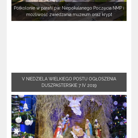
Półkolonie w parafii pw. Niepokalanego Poczęcia NMP i
możliwość zwiedzania muzeum oraz krypt
V NIEDZIELA WIELKIEGO POSTU OGŁOSZENIA
DUSZPASTERSKIE 7 IV 2019